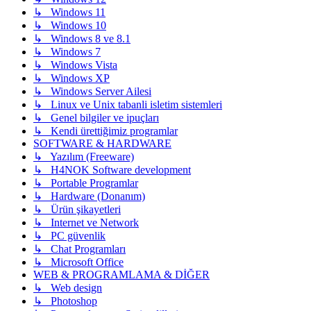
↳ Windows 11
↳ Windows 10
↳ Windows 8 ve 8.1
↳ Windows 7
↳ Windows Vista
↳ Windows XP
↳ Windows Server Ailesi
↳ Linux ve Unix tabanli isletim sistemleri
↳ Genel bilgiler ve ipuçları
↳ Kendi ürettiğimiz programlar
SOFTWARE & HARDWARE
↳ Yazılım (Freeware)
↳ H4NOK Software development
↳ Portable Programlar
↳ Hardware (Donanım)
↳ Ürün şikayetleri
↳ Internet ve Network
↳ PC güvenlik
↳ Chat Programları
↳ Microsoft Office
WEB & PROGRAMLAMA & DİĞER
↳ Web design
↳ Photoshop