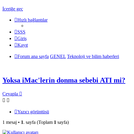
İçeriğe geç
Hızlı bağlantılar
SSS
Giriş
Kayıt
Forum ana sayfa
GENEL
Teknoloji ve bilim haberleri
Yoksa iMac'lerin donma sebebi ATI mi?
Cevapla
Yazıcı görüntüsü
1 mesaj •
1
. sayfa (Toplam
1
sayfa)