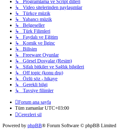
↳ Programlama ve Script dilleri
↳ Video sitelerinden paylaşımlar
↳ Türkçe müzik
↳ Yabancı müzik
↳ Belgeseller
↳ Türk Filimleri
↳ Faydalı ve Eğitim
↳ Komik ve İlginç
↳ Bilişim
↳ Freeware Oyunlar
↳ Görsel Dosyalar (Resim)
↳ Şifalı bitkiler ve Sağlık bilgileri
↳ Off topic (konu dışı)
↳ Özlü söz - hikaye
↳ Gerekli bilgi
↳ Tavsiye filimler
Forum ana sayfa
Tüm zamanlar
UTC+03:00
Çerezleri sil
Powered by
phpBB
® Forum Software © phpBB Limited