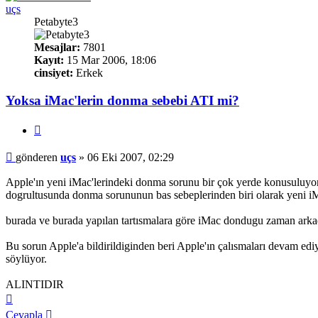
uçs
Petabyte3
Mesajlar:
7801
Kayıt:
15 Mar 2006, 18:06
cinsiyet:
Erkek
Yoksa iMac'lerin donma sebebi ATI mi?
Alıntı
Mesaj
gönderen
uçs
»
06 Eki 2007, 02:29
Apple'ın yeni iMac'lerindeki donma sorunu bir çok yerde konusuluyordu.
dogrultusunda donma sorununun bas sebeplerinden biri olarak yeni iMa
burada ve burada yapılan tartısmalara göre iMac dondugu zaman arkada
Bu sorun Apple'a bildirildiginden beri Apple'ın çalısmaları devam ediy
söylüyor.
ALINTIDIR
Başa
dön
Cevapla