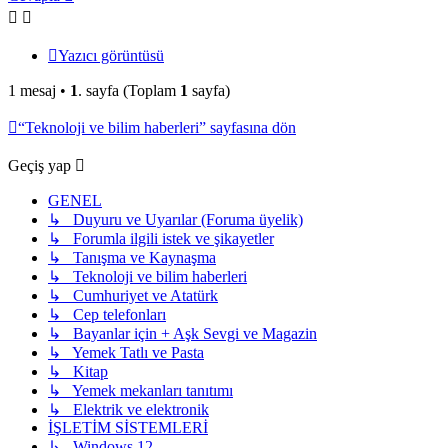
Yazıcı görüntüsü
1 mesaj •
1
. sayfa (Toplam
1
sayfa)
“Teknoloji ve bilim haberleri” sayfasına dön
Geçiş yap
GENEL
↳ Duyuru ve Uyarılar (Foruma üyelik)
↳ Forumla ilgili istek ve şikayetler
↳ Tanışma ve Kaynaşma
↳ Teknoloji ve bilim haberleri
↳ Cumhuriyet ve Atatürk
↳ Cep telefonları
↳ Bayanlar için + Aşk Sevgi ve Magazin
↳ Yemek Tatlı ve Pasta
↳ Kitap
↳ Yemek mekanları tanıtımı
↳ Elektrik ve elektronik
İŞLETİM SİSTEMLERİ
↳ Windows 12