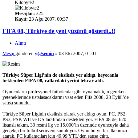
Kilobyte2
Mesajlar:
325
Kayıt:
23 Ağu 2007, 00:37
FIFA 08, Türkiye de yeni yüzünü gösterdi..!!
Alıntı
Mesaj
gönderen
y@semin
»
03 Eki 2007, 01:01
Türkiye Süper Ligi’nin de eksiksiz yer aldıgı, heyecanla
beklenilen FIFA 08, raflardaki yerini tekrar aldı.
Oyuncuların profesyonel futbolcular gibi oynamak için gereken
yeteneklerinde ustalasacaklarını vaat eden Fifa 2008, 28 Eylül’de
satısa sunuldu.
Türkiye Süper Liginin eksiksiz olarak yer aldıgı oyun, PC, PS2,
PS3, PSP, WII ve DS tarafından destekleniyor. FIFA 08′de, 620
lisanslı takım, 30 resmi lig ve 15,000’in üzerinde oyuncuyla daha
gerçekçi bir futbol serüveni sunuluyor. Oyun bu yıl bir ilke imza
atarak, PC kullanıcıları için 49,99 YTL’den satısa çıktı.