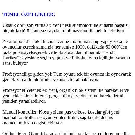
TEMEL ÖZELLİKLER:
Ustalık dolu son vuruslar: Yeni-nesil sut motoru ile sutların basarısı
birçok faktörün sınırsız sayıda kombinasyonu ile belirlenebiliyor.
Zeki futbol: 35-noktalı karar verme motoruna sahip yapay zeka ile
oyuncular gerçek zamanda her saniye 1000, dakikada 60,000’den
fazla potansiyelseçenek ve tepki arasından, dinamik “Tehdit
Haritası” sayesinde seçim yapma ve futbolun gerçekçiligini yasama
sansı buluyor.
Profesyonellige giden yol: Tüm oyunu tek bir oyuncu ile oynayarak
gerçek zamanlı bildirimler ve analizler alınabiliyor.
Profesyonel Yetenekler: Yeni, organik blok sistemi ile hareketler ve
yetenekler birlestirilerek gerçek dünya yıldızlarının hareketlerini
yeniden yaratılabiliyor.
Manual kontroller: Kosu yoluna pas ve bosa kosular gibi yeni
manual kontroller ile oyun yönlendirilip, sag kol ile defans
oyuncuları hızla degistilebiliyor.
Online ligler: Oyun içi araçları kullanılarak kisisel çokluoyuncu lig