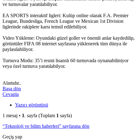
ve turnuvalar yaratılabiliyor.
EA SPORTS interaktif ligleri: Kulüp online olarak F.A. Premier
League, Bundesliga, French League ve Mexican 1st Division
liglerinde rakiplere karsı temsil edilebiliyor.
Video Yükleme: Oyundaki güzel goller ve önemli anlar kaydedilip,
görüntüler FIFA 08 internet sayfasına yüklenerek tüm dünya ile
paylasılabiliyor.
Turnuva Modu: 35’i resmi lisanslı 60 turnuvada oynanabiliniyor
veya özel turnuva yaratılabilyor.
Alıntıdır..
Başa dön
Cevapla
Yazıcı görüntüsü
1 mesaj •
1
. sayfa (Toplam
1
sayfa)
“Teknoloji ve bilim haberleri” sayfasına dön
Geçiş yap