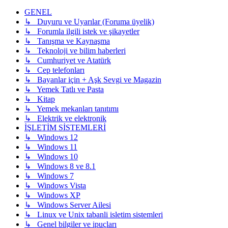
GENEL
↳ Duyuru ve Uyarılar (Foruma üyelik)
↳ Forumla ilgili istek ve şikayetler
↳ Tanışma ve Kaynaşma
↳ Teknoloji ve bilim haberleri
↳ Cumhuriyet ve Atatürk
↳ Cep telefonları
↳ Bayanlar için + Aşk Sevgi ve Magazin
↳ Yemek Tatlı ve Pasta
↳ Kitap
↳ Yemek mekanları tanıtımı
↳ Elektrik ve elektronik
İŞLETİM SİSTEMLERİ
↳ Windows 12
↳ Windows 11
↳ Windows 10
↳ Windows 8 ve 8.1
↳ Windows 7
↳ Windows Vista
↳ Windows XP
↳ Windows Server Ailesi
↳ Linux ve Unix tabanli isletim sistemleri
↳ Genel bilgiler ve ipuçları