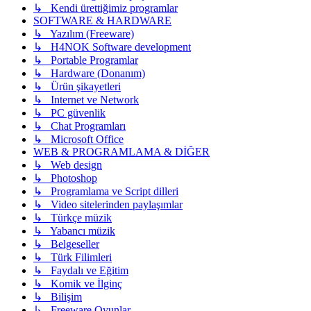
↳ Kendi ürettiğimiz programlar
SOFTWARE & HARDWARE
↳ Yazılım (Freeware)
↳ H4NOK Software development
↳ Portable Programlar
↳ Hardware (Donanım)
↳ Ürün şikayetleri
↳ Internet ve Network
↳ PC güvenlik
↳ Chat Programları
↳ Microsoft Office
WEB & PROGRAMLAMA & DİĞER
↳ Web design
↳ Photoshop
↳ Programlama ve Script dilleri
↳ Video sitelerinden paylaşımlar
↳ Türkçe müzik
↳ Yabancı müzik
↳ Belgeseller
↳ Türk Filimleri
↳ Faydalı ve Eğitim
↳ Komik ve İlginç
↳ Bilişim
↳ Freeware Oyunlar