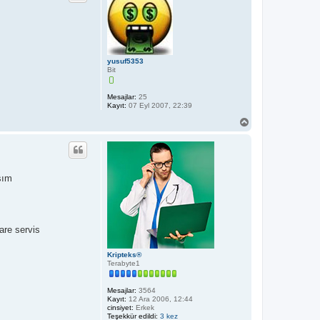
d
m
K
ö
r
n
i
p
t
e
yusuf5353
k
Bit
s
®
Mesajlar:
25
Kayıt:
07 Eyl 2007, 22:39
B
a
ş
a
d
ö
sım
n
are servis
Kripteks®
Terabyte1
Mesajlar:
3564
Kayıt:
12 Ara 2006, 12:44
cinsiyet:
Erkek
Teşekkür edildi:
3 kez