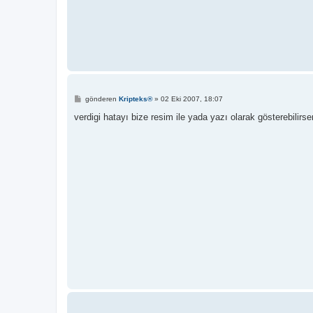
M
gönderen
Kripteks®
»
02 Eki 2007, 18:07
e
s
verdigi hatayı bize resim ile yada yazı olarak gösterebilirs
a
j