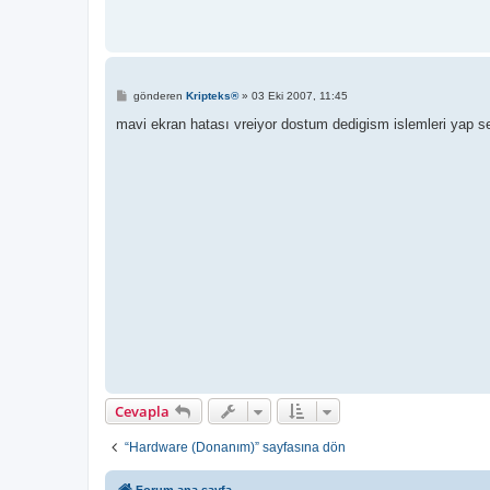
M
gönderen
Kripteks®
»
03 Eki 2007, 11:45
e
s
mavi ekran hatası vreiyor dostum dedigism islemleri yap se
a
j
Cevapla
“Hardware (Donanım)” sayfasına dön