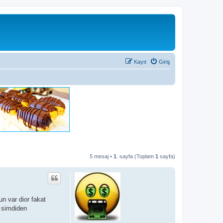
Kayıt
Giriş
5 mesaj •
1
. sayfa (Toplam
1
sayfa)
n var dior fakat
m simdiden