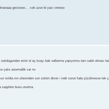
kranaaa gecioooo.... cok uzun bi yazı veriooo
am outrdugundan emin ol aç ksayı bak sallanma yapıyormu tam sabit olması la
eye çalıs anormallik var mı
ur nvidia nın sitesinden son sürüm driver ı indir sorun hala çözülmesse tek ç
da sapphire bunu unutma