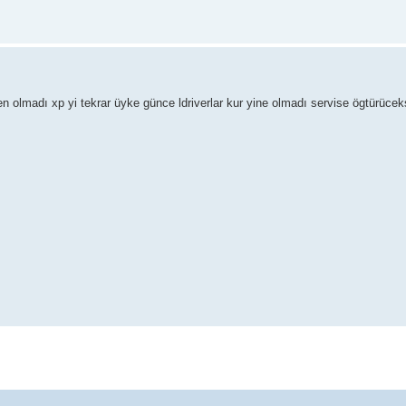
n olmadı xp yi tekrar üyke günce ldriverlar kur yine olmadı servise ögtürücek