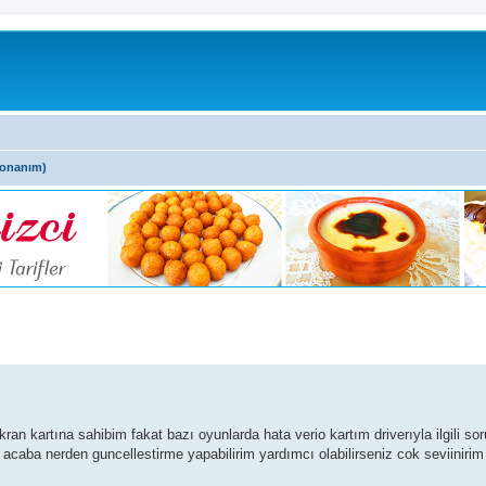
Donanım)
artına sahibim fakat bazı oyunlarda hata verio kartım driverıyla ilgili soru
 acaba nerden guncellestirme yapabilirim yardımcı olabilirseniz cok seviiniri