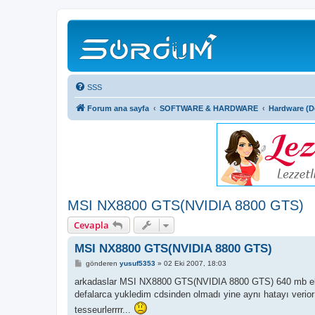
SSS
Forum ana sayfa
SOFTWARE & HARDWARE
Hardware (
MSI NX8800 GTS(NVIDIA 8800 GTS)
Cevapla
MSI NX8800 GTS(NVIDIA 8800 GTS)
M
gönderen
yusuf5353
»
02 Eki 2007, 18:03
e
s
arkadaslar MSI NX8800 GTS(NVIDIA 8800 GTS) 640 mb ekran k
a
defalarca yukledim cdsinden olmadı yine aynı hatayı verior
j
tesseurlerrrr...