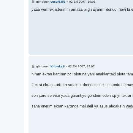
M
gönderen
yusuf5353
»
02 Eki 2007, 19:03
e
s
yaaa vermek isterimm amaaa bilgisayarrrrr donuo mavi bi e
a
j
M
gönderen
Kripteks®
»
02 Eki 2007, 19:07
e
s
hımm ekran kartının pcı slotuna yani anaklarttaki slota t
a
j
2.ci si ekran kartının sıcaklık dreecesini el ile kontrol etm
son çare servise yada garantiye göndermeden xp yi tekrar k
sana önerim ekran kartında msi deil ya asus alıcaksın ya