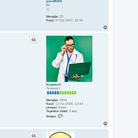
yusuf5353
Bit
Mesajlar:
25
Kayıt:
07 Eyl 2007, 22:39
B
a
ş
a
d
ö
n
Kripteks®
Terabyte1
Mesajlar:
3564
Kayıt:
12 Ara 2006, 12:44
cinsiyet:
Erkek
Teşekkür edildi:
3 kez
İ
İletişim:
l
e
B
t
a
i
ş
ş
a
i