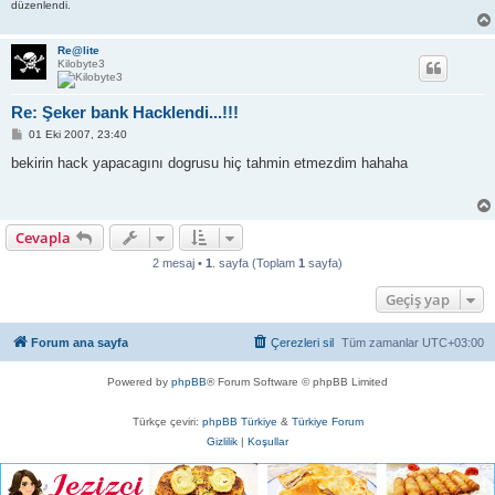
düzenlendi.
Re@lite
Kilobyte3
Re: Şeker bank Hacklendi...!!!
M
01 Eki 2007, 23:40
e
s
bekirin hack yapacagını dogrusu hiç tahmin etmezdim hahaha
a
j
Cevapla
2 mesaj •
1
. sayfa (Toplam
1
sayfa)
Geçiş yap
Forum ana sayfa
Çerezleri sil
Tüm zamanlar
UTC+03:00
Powered by
phpBB
® Forum Software © phpBB Limited
Türkçe çeviri:
phpBB Türkiye
&
Türkiye Forum
Gizlilik
|
Koşullar