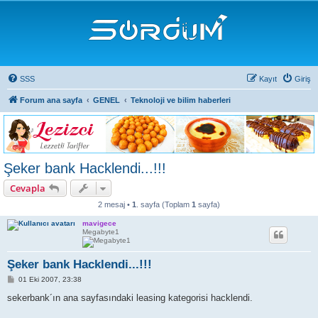
SSS
Kayıt
Giriş
Forum ana sayfa
GENEL
Teknoloji ve bilim haberleri
Şeker bank Hacklendi...!!!
Cevapla
2 mesaj •
1
. sayfa (Toplam
1
sayfa)
mavigece
Megabyte1
Şeker bank Hacklendi...!!!
M
01 Eki 2007, 23:38
e
s
sekerbank´ın ana sayfasındaki leasing kategorisi hacklendi.
a
j