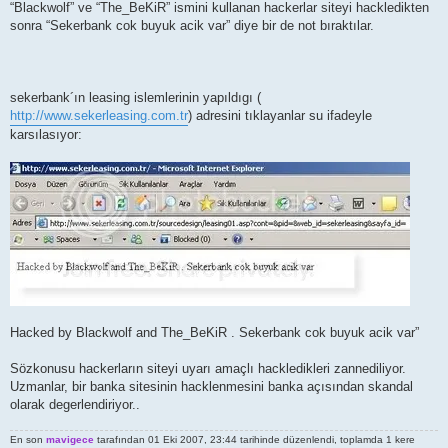
“Blackwolf” ve “The_BeKiR” ismini kullanan hackerlar siteyi hackledikten
sonra “Sekerbank cok buyuk acik var” diye bir de not bıraktılar.
sekerbank´ın leasing islemlerinin yapıldıgı (
http://www.sekerleasing.com.tr
) adresini tıklayanlar su ifadeyle
karsılasıyor:
Hacked by Blackwolf and The_BeKiR . Sekerbank cok buyuk acik var”
Sözkonusu hackerların siteyi uyarı amaçlı hackledikleri zannediliyor.
Uzmanlar, bir banka sitesinin hacklenmesini banka açısından skandal
olarak degerlendiriyor..
En son
mavigece
tarafından 01 Eki 2007, 23:44 tarihinde düzenlendi, toplamda 1 kere