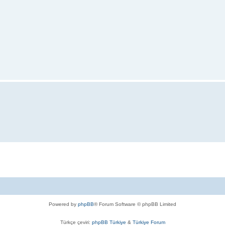
Powered by
phpBB
® Forum Software © phpBB Limited
Türkçe çeviri:
phpBB Türkiye
&
Türkiye Forum