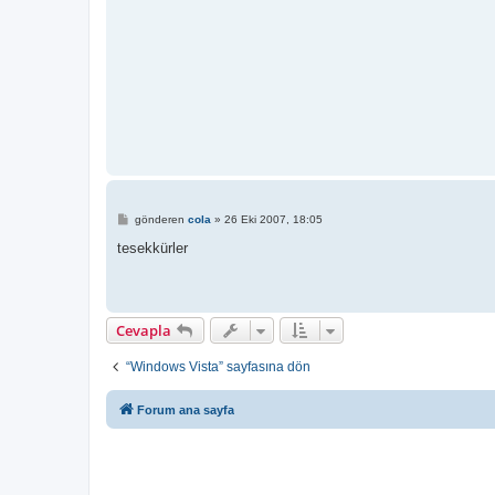
M
gönderen
cola
»
26 Eki 2007, 18:05
e
s
tesekkürler
a
j
Cevapla
“Windows Vista” sayfasına dön
Forum ana sayfa