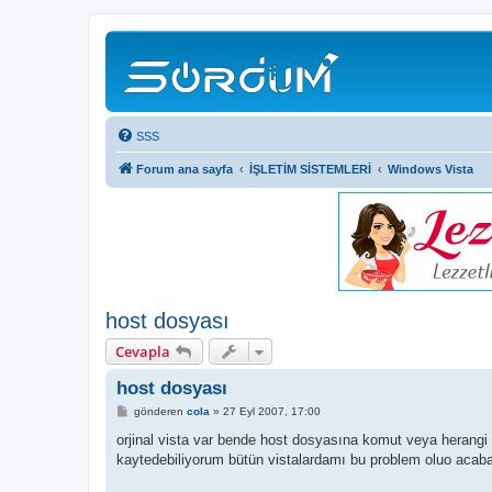
SSS
Forum ana sayfa
İŞLETİM SİSTEMLERİ
Windows Vista
host dosyası
Cevapla
host dosyası
M
gönderen
cola
»
27 Eyl 2007, 17:00
e
s
orjinal vista var bende host dosyasına komut veya herang
a
kaytedebiliyorum bütün vistalardamı bu problem oluo acaba
j