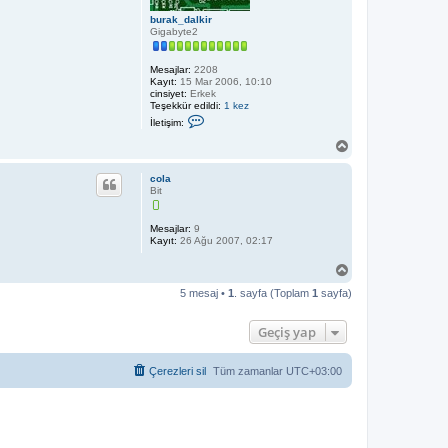
burak_dalkir
Gigabyte2
Mesajlar:
2208
Kayıt:
15 Mar 2006, 10:10
cinsiyet:
Erkek
Teşekkür edildi:
1 kez
İ
İletişim:
l
e
B
t
a
i
ş
ş
cola
a
i
Bit
d
m
b
ö
u
n
Mesajlar:
9
r
Kayıt:
26 Ağu 2007, 02:17
a
k
B
_
a
d
5 mesaj •
1
. sayfa (Toplam
1
sayfa)
ş
a
l
a
k
d
Geçiş yap
i
ö
r
n
Çerezleri sil
Tüm zamanlar
UTC+03:00