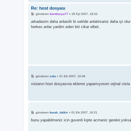
Re: host dosyası
M
gönderen
bambucya77
»
28 Eyl 2007, 18:02
e
s
arkadasim daha anlasilir bi seklde anlatirsaniz daha iyi olur
a
herkes anlar yardim eden biri cikar elbet..
j
M
gönderen
cola
»
01 Eki 2007, 16:46
e
s
vistanın host dosyasına ekleme yapamıyorum orjinal vista 
a
j
M
gönderen
burak_dalkir
»
01 Eki 2007, 16:51
e
s
bunu yapabilmeniz icin guvenli kipte acmaniz gerekir.yoksa
a
j