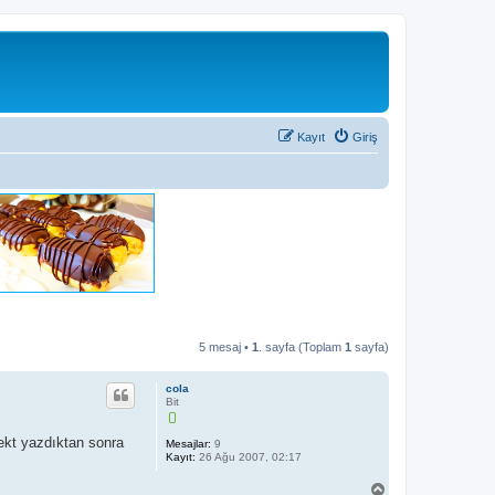
Kayıt
Giriş
5 mesaj •
1
. sayfa (Toplam
1
sayfa)
cola
Bit
ekt yazdıktan sonra
Mesajlar:
9
Kayıt:
26 Ağu 2007, 02:17
B