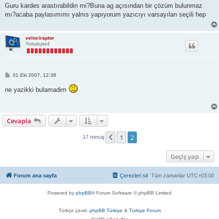
s
Guru kardes arastırabildin mi?Buna ag açısından bir çözüm bulunmaz
a
mı?acaba paylasımımı yalnıs yapıyorum yazıcıyı varsayılan seçili hep
j
velociraptor
Yottabyte4
M
01 Eki 2007, 12:38
e
s
ne yazikki bulamadim
a
j
Cevapla
1
2
Önceki
17 mesaj
Geçiş yap
Forum ana sayfa
Çerezleri sil
Tüm zamanlar
UTC+03:00
Powered by
phpBB
® Forum Software © phpBB Limited
Türkçe çeviri:
phpBB Türkiye
&
Türkiye Forum