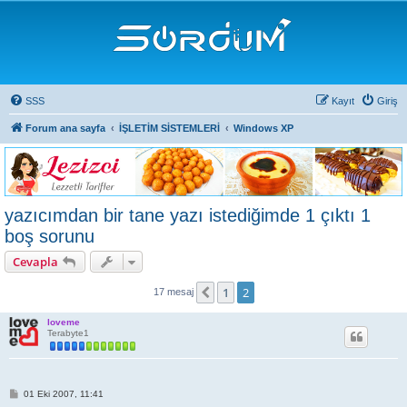
SSS
Kayıt
Giriş
Forum ana sayfa
İŞLETİM SİSTEMLERİ
Windows XP
yazıcımdan bir tane yazı istediğimde 1 çıktı 1
boş sorunu
Cevapla
1
2
Önceki
17 mesaj
loveme
Terabyte1
M
01 Eki 2007, 11:41
e