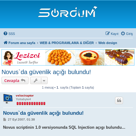
SSS
Kayıt
Giriş
Forum ana sayfa
WEB & PROGRAMLAMA & DİĞER
Web design
Novus`da güvenlik açığı bulundu!
Cevapla
1 mesaj •
1
. sayfa (Toplam
1
sayfa)
velociraptor
Yottabyte4
Novus`da güvenlik açığı bulundu!
M
27 Eyl 2007, 01:38
e
s
Novus scriptinin 1.0 versiyonunda SQL Injection açıgı bulundu...
a
j