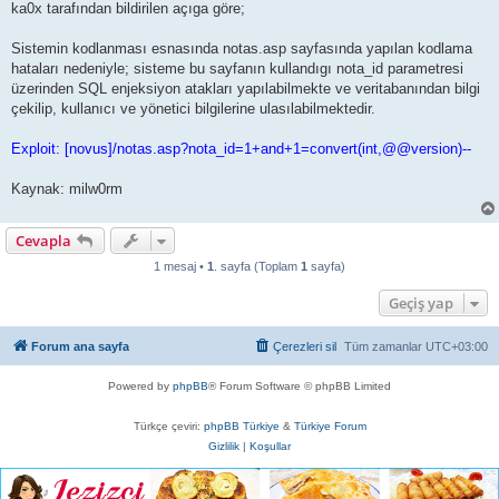
ka0x tarafından bildirilen açıga göre;
Sistemin kodlanması esnasında notas.asp sayfasında yapılan kodlama
hataları nedeniyle; sisteme bu sayfanın kullandıgı nota_id parametresi
üzerinden SQL enjeksiyon atakları yapılabilmekte ve veritabanından bilgi
çekilip, kullanıcı ve yönetici bilgilerine ulasılabilmektedir.
Exploit: [novus]/notas.asp?nota_id=1+and+1=convert(int,@@version)--
Kaynak: milw0rm
Cevapla
1 mesaj •
1
. sayfa (Toplam
1
sayfa)
Geçiş yap
Forum ana sayfa
Çerezleri sil
Tüm zamanlar
UTC+03:00
Powered by
phpBB
® Forum Software © phpBB Limited
Türkçe çeviri:
phpBB Türkiye
&
Türkiye Forum
Gizlilik
|
Koşullar