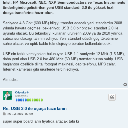
Intel, HP, Microsoft, NEC, NXP Semiconductors ve Texas Instruments
önderliginde gelistirilen yeni USB standardı 3.0 ile yüksek hızlı
dosya transferine hazır olun.
Saniyede 4.8 Gbit (600 MB) bilgiyi transfer edecek yeni standardın 2008
yılında hayata geçmesi bekleniyor. USB 3.0 bir önceki standart 2.0 ile
uyumlu olacak. Bu teknolojiyi kullanan ürünlerin 2009 ya da 2010 yılında
satısa sunulacagı tahmin ediliyor. Yeni standart düsük güç tüketimine
sahip olacak ve optik kablo teknolojisiyle beraber kullanılabilecek.
USB'nin farklı versiyonları bulunuyor. USB 1.1 saniyede 12 Mbit (1.5 MB),
daha yeni olan USB 2.0 ise 480 Mbit (60 MB) transfer hızına sahip. USB
baglantısı özellikle dijital fotograf makinesi, cep telefonu, MP3 çalar,
İnternet kamerası gibi ürünlerde tercih ediliyor.
Alıntıdır..
Kripteks®
Terabyte1
Re: USB 3.0 ile uçuşa hazırlanın
M
25 Eyl 2007, 02:09
e
s
süper süper board ların fiyatıda artacak tabi ki
a
j