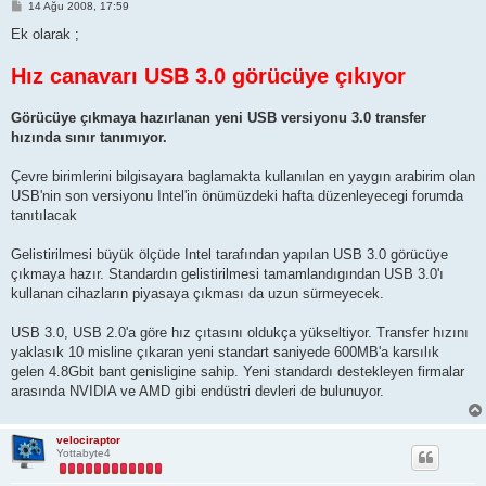
M
14 Ağu 2008, 17:59
e
s
Ek olarak ;
a
j
Hız canavarı USB 3.0 görücüye çıkıyor
Görücüye çıkmaya hazırlanan yeni USB versiyonu 3.0 transfer
hızında sınır tanımıyor.
Çevre birimlerini bilgisayara baglamakta kullanılan en yaygın arabirim olan
USB'nin son versiyonu Intel'in önümüzdeki hafta düzenleyecegi forumda
tanıtılacak
Gelistirilmesi büyük ölçüde Intel tarafından yapılan USB 3.0 görücüye
çıkmaya hazır. Standardın gelistirilmesi tamamlandıgından USB 3.0'ı
kullanan cihazların piyasaya çıkması da uzun sürmeyecek.
USB 3.0, USB 2.0'a göre hız çıtasını oldukça yükseltiyor. Transfer hızını
yaklasık 10 misline çıkaran yeni standart saniyede 600MB'a karsılık
gelen 4.8Gbit bant genisligine sahip. Yeni standardı destekleyen firmalar
arasında NVIDIA ve AMD gibi endüstri devleri de bulunuyor.
velociraptor
Yottabyte4