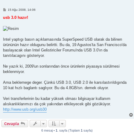
M
15 Ağu 2008, 14:06
e
s
usb 3.0 hazır!
a
j
Intel yaptıgı basın açıklamasında SuperSpeed USB olarak da bilinen
ürününün hazır oldugunu belirtti. Bu da, 19 Agustos'ta San Francisco'da
baslayacak olan Intel Gelistiriciler Forumu'nda USB 3.0'ın da
tanıtılacagını gösteriyor.
Ne yazık ki, 2009'un sonlarından önce ürünlerin piyasaya sürülmesi
beklenmiyor.
Ama beklemege deger. Çünkü USB 3.0, USB 2.0 ile karsılastırıldıgında
10 kat hızlı baglantı saglıyor. Bu da 4.8GB/sn. demek oluyor.
Veri transferlerinin bu kadar yüksek olması bilgisayar kullanım
alıskanlıklarımızı da çok yakından etkileyecek gibi gözüküyor.
http://www.usb.org/usb30
Cevapla
6 mesaj •
1
. sayfa (Toplam
1
sayfa)