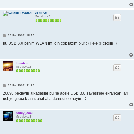
Bekir 65
Megabyte3
M
25 Eyl 2007, 18:16
e
s
bu USB 3.0 benim WLAN im icin cok lazim olur :) Hele bi ciksin :)
a
j
Ensatech
Megabyte2
M
25 Eyl 2007, 21:35
e
s
2009u bekleyin arkadaslar bu ne acele USB 3.0 sayesinde ekrankartıları
a
usbye girecek ahuzuhahaha demedi demeyin :D
j
daddy_cool
Megabyte3