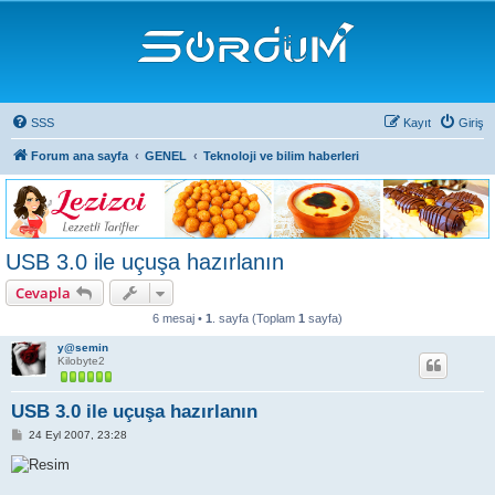
SSS
Kayıt
Giriş
Forum ana sayfa
GENEL
Teknoloji ve bilim haberleri
USB 3.0 ile uçuşa hazırlanın
Cevapla
6 mesaj •
1
. sayfa (Toplam
1
sayfa)
y@semin
Kilobyte2
USB 3.0 ile uçuşa hazırlanın
M
24 Eyl 2007, 23:28
e
s
a
j