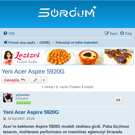
SSS
Kayıt
Giriş
Forum ana sayfa
GENEL
Teknoloji ve bilim haberleri
Yeni Acer Aspire 5920G
Cevapla
1 mesaj •
1
. sayfa (Toplam
1
sayfa)
y@semin
Kilobyte2
Yeni Acer Aspire 5920G
M
24 Eyl 2007, 23:25
e
s
Acer’ın beklenen Aspire 5920G modeli stoklara girdi. Paha biçilmez
a
tasarım, muhtesem performans ve inanılmaz eglenceyi birarada
j