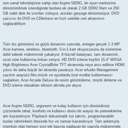
son sanal teknolojisine sahip olan Aspire 5920G, bir oyun merkezine
dönüstürülmek istendiginde bunlara ek olarak 2 GB DDR2 Ram ve 250
GB sabit disk ile sınırları zorluyor, arzuları gerçege dönüstürüyor. DVD
yazıcısı ile DVD ve CDlerinize en hızlı sekilde veri aktarımını
saglayabiliyor.
Tüm dıs görünümü ve güçlü donanımı yanında, entegre gerçek 1.3 MP
Acer kamera, wireless, bluetooth, 5-in-1 kart okuyucusunu da sistemine
dahil ederek mükemmeli yakalıyor. 8 hücreli bataryası, tam donanımlı,
uzun süre kullanıma imkan veriyor. HD DVD izleme keyfini 15.4” WXGA
High Brightness Aver CrystalBrite TFT ekranında veya arzu edilirse HDMI
çıkısı ile daha büyük bir ekranda yasatıyor. Acer eAudio Management
yazılım arayüzü film,müzik ve oyunlarda özel modlar kullanmanızı
saglarken, Acer Arcade Deluxe ile resim görüntüleme, müzik dinleme ve
DVD izleme olanakları elinizin altında yer alıyor.
Acer Aspire 5920G, ergonomi ve kolay kullanım için düsünülmüs
çözümlerle rahat, konforlu ve kullanıcı dostu bir arayüz ile yeteneklerine
artı kazandırıyor. Playback dokunmatik tus takımı, programlanabilir
tusları tahminlerin ötesinde hız ve zaman kazandırıyor. Tam anlamıyla
mümkün olan herseyi size tek basına saglayan bir yapıyla mükemmele