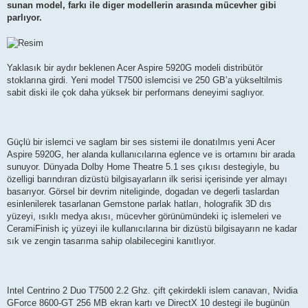
sunan model, farkı ile diger modellerin arasında mücevher gibi
parlıyor.
Yaklasık bir aydır beklenen Acer Aspire 5920G modeli distribütör
stoklarına girdi. Yeni model T7500 islemcisi ve 250 GB’a yükseltilmis
sabit diski ile çok daha yüksek bir performans deneyimi saglıyor.
Güçlü bir islemci ve saglam bir ses sistemi ile donatılmıs yeni Acer
Aspire 5920G, her alanda kullanıcılarına eglence ve is ortamını bir arada
sunuyor. Dünyada Dolby Home Theatre 5.1 ses çıkısı destegiyle, bu
özelligi barındıran dizüstü bilgisayarların ilk serisi içerisinde yer almayı
basarıyor. Görsel bir devrim niteliginde, dogadan ve degerli taslardan
esinlenilerek tasarlanan Gemstone parlak hatları, holografik 3D dıs
yüzeyi, ısıklı medya akısı, mücevher görünümündeki iç islemeleri ve
CeramiFinish iç yüzeyi ile kullanıcılarına bir dizüstü bilgisayarın ne kadar
sık ve zengin tasarıma sahip olabilecegini kanıtlıyor.
Intel Centrino 2 Duo T7500 2.2 Ghz. çift çekirdekli islem canavarı, Nvidia
GForce 8600-GT 256 MB ekran kartı ve DirectX 10 destegi ile bugünün