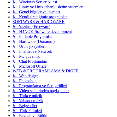
↳ Windows Server Ailesi
↳ Linux ve Unix tabanli isletim sistemleri
↳ Genel bilgiler ve ipuçları
↳ Kendi ürettiğimiz programlar
SOFTWARE & HARDWARE
↳ Yazılım (Freeware)
↳ H4NOK Software development
↳ Portable Programlar
↳ Hardware (Donanım)
↳ Ürün şikayetleri
↳ Internet ve Network
↳ PC güvenlik
↳ Chat Programları
↳ Microsoft Office
WEB & PROGRAMLAMA & DİĞER
↳ Web design
↳ Photoshop
↳ Programlama ve Script dilleri
↳ Video sitelerinden paylaşımlar
↳ Türkçe müzik
↳ Yabancı müzik
↳ Belgeseller
↳ Türk Filimleri
↳ Faydalı ve Eğitim