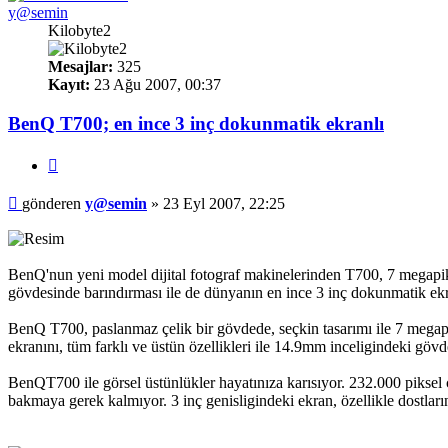
y@semin
Kilobyte2
Mesajlar:
325
Kayıt:
23 Ağu 2007, 00:37
BenQ T700; en ince 3 inç dokunmatik ekranlı
Alıntı
Mesaj
gönderen
y@semin
»
23 Eyl 2007, 22:25
BenQ'nun yeni model dijital fotograf makinelerinden T700, 7 megapik
gövdesinde barındırması ile de dünyanın en ince 3 inç dokunmatik ekran
BenQ T700, paslanmaz çelik bir gövdede, seçkin tasarımı ile 7 megapi
ekranını, tüm farklı ve üstün özellikleri ile 14.9mm inceligindeki gövd
BenQT700 ile görsel üstünlükler hayatınıza karısıyor. 232.000 piksel 
bakmaya gerek kalmıyor. 3 inç genisligindeki ekran, özellikle dostların