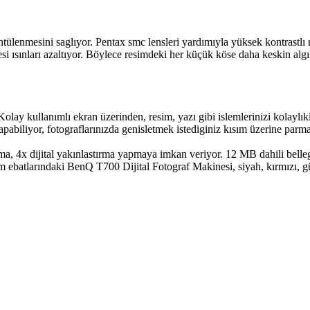
ülenmesini saglıyor. Pentax smc lensleri yardımıyla yüksek kontrastlı r
si ısınları azaltıyor. Böylece resimdeki her küçük köse daha keskin al
olay kullanımlı ekran üzerinden, resim, yazı gibi islemlerinizi kolayl
pabiliyor, fotograflarınızda genisletmek istediginiz kısım üzerine parma
, 4x dijital yakınlastırma yapmaya imkan veriyor. 12 MB dahili belleg
 ebatlarındaki BenQ T700 Dijital Fotograf Makinesi, siyah, kırmızı, 