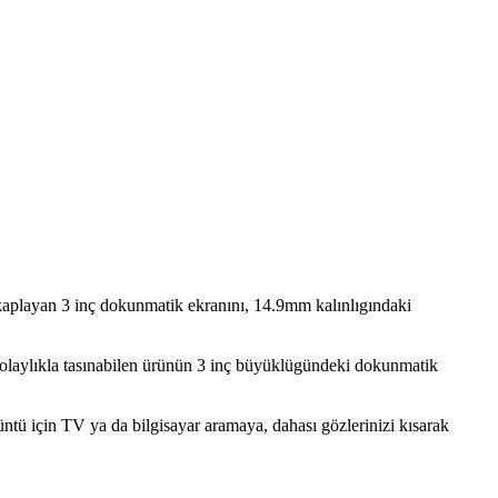
 kaplayan 3 inç dokunmatik ekranını, 14.9mm kalınlıgındaki
 kolaylıkla tasınabilen ürünün 3 inç büyüklügündeki dokunmatik
üntü için TV ya da bilgisayar aramaya, dahası gözlerinizi kısarak