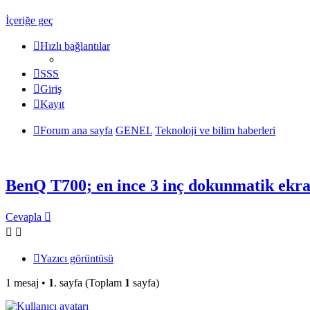
İçeriğe geç
Hızlı bağlantılar
SSS
Giriş
Kayıt
Forum ana sayfa
GENEL
Teknoloji ve bilim haberleri
BenQ T700; en ince 3 inç dokunmatik ekra
Cevapla
Yazıcı görüntüsü
1 mesaj •
1
. sayfa (Toplam
1
sayfa)