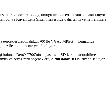
esimleri yüksek renk doygunlugu ile elde edilmesini olanaklı kılıyor.
gılanıyor ve Kayan Lens Sistemi sayesinde daha temiz ve net resimlere
ıkla gerçeklestirebilirsiniz.T700 ile VGA / MPEG-4 formatında
gınız ile dokunmanız yeterli oluyor.
i bulunan BenQ T700'nin kapasitesini SD kart ile arttırabilmek
gümüs ve beyaz renk seçenekleriyle
280 dolar+KDV
fiyatla satılıyor.