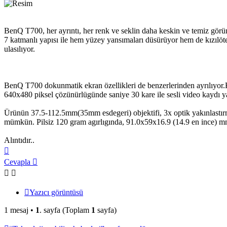
BenQ T700, her ayrıntı, her renk ve seklin daha keskin ve temiz görünt
7 katmanlı yapısı ile hem yüzey yansımaları düsürüyor hem de kızılöte
ulasılıyor.
BenQ T700 dokunmatik ekran özellikleri de benzerlerinden ayrılıyor.K
640x480 piksel çözünürlügünde saniye 30 kare ile sesli video kaydı ya
Ürünün 37.5-112.5mm(35mm esdegeri) objektifi, 3x optik yakınlastırma
mümkün. Pilsiz 120 gram agırlıgında, 91.0x59x16.9 (14.9 en ince) mm
Alıntıdır..
Başa
dön
Cevapla
Yazıcı görüntüsü
1 mesaj •
1
. sayfa (Toplam
1
sayfa)