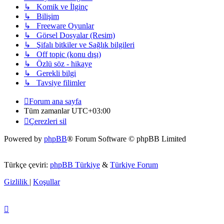
↳ Komik ve İlginç
↳ Bilişim
↳ Freeware Oyunlar
↳ Görsel Dosyalar (Resim)
↳ Şifalı bitkiler ve Sağlık bilgileri
↳ Off topic (konu dışı)
↳ Özlü söz - hikaye
↳ Gerekli bilgi
↳ Tavsiye filimler
Forum ana sayfa
Tüm zamanlar
UTC+03:00
Çerezleri sil
Powered by
phpBB
® Forum Software © phpBB Limited
Türkçe çeviri:
phpBB Türkiye
&
Türkiye Forum
Gizlilik
|
Koşullar