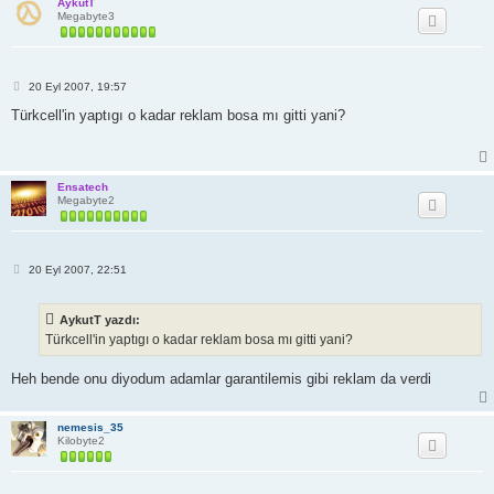
AykutT
Megabyte3
M
20 Eyl 2007, 19:57
e
s
Türkcell'in yaptıgı o kadar reklam bosa mı gitti yani?
a
j
Ensatech
Megabyte2
M
20 Eyl 2007, 22:51
e
s
a
AykutT yazdı:
j
Türkcell'in yaptıgı o kadar reklam bosa mı gitti yani?
Heh bende onu diyodum adamlar garantilemis gibi reklam da verdi
nemesis_35
Kilobyte2