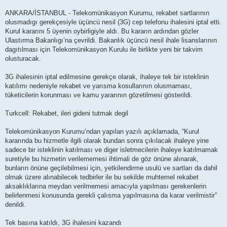
ANKARA/İSTANBUL - Telekomünikasyon Kurumu, rekabet sartlarının
olusmadıgı gerekçesiyle üçüncü nesil (3G) cep telefonu ihalesini iptal etti.
Kurul kararını 5 üyenin oybirligiyle aldı. Bu kararın ardından gözler
Ulastırma Bakanlıgı’na çevrildi. Bakanlık üçüncü nesil ihale lisanslarının
dagıtılması için Telekomünikasyon Kurulu ile birlikte yeni bir takvim
olusturacak.
3G ihalesinin iptal edilmesine gerekçe olarak, ihaleye tek bir isteklinin
katılımı nedeniyle rekabet ve yarısma kosullarının olusmaması,
tüketicilerin korunması ve kamu yararının gözetilmesi gösterildi.
Turkcell: Rekabet, ileri gideni tutmak degil
Telekomünikasyon Kurumu’ndan yapılan yazılı açıklamada, “Kurul
kararında bu hizmetle ilgili olarak bundan sonra çıkılacak ihaleye yine
sadece bir isteklinin katılması ve diger isletmecilerin ihaleye katılmamak
suretiyle bu hizmetin verilememesi ihtimali de göz önüne alınarak,
bunların önüne geçilebilmesi için, yetkilendirme usulü ve sartları da dahil
olmak üzere alınabilecek tedbirler ile bu sekilde muhtemel rekabet
aksaklıklarına meydan verilmemesi amacıyla yapılması gerekenlerin
belirlenmesi konusunda gerekli çalısma yapılmasına da karar verilmistir”
denildi.
Tek basına katıldı, 3G ihalesini kazandı