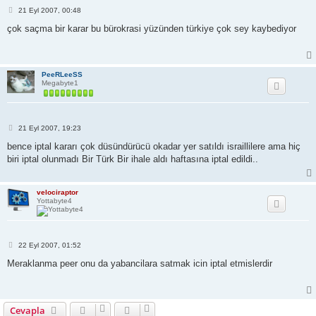
M
21 Eyl 2007, 00:48
e
s
çok saçma bir karar bu bürokrasi yüzünden türkiye çok sey kaybediyor
a
j
PeeRLeeSS
Megabyte1
M
21 Eyl 2007, 19:23
e
s
bence iptal kararı çok düsündürücü okadar yer satıldı israillilere ama hiç
a
biri iptal olunmadı Bir Türk Bir ihale aldı haftasına iptal edildi..
j
velociraptor
Yottabyte4
M
22 Eyl 2007, 01:52
e
s
Meraklanma peer onu da yabancilara satmak icin iptal etmislerdir
a
j
Cevapla