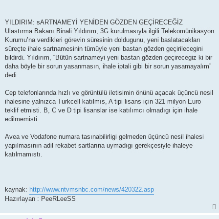
YILDIRIM: sARTNAMEYİ YENİDEN GÖZDEN GEÇİRECEĞİZ
Ulastırma Bakanı Binali Yıldırım, 3G kurulmasıyla ilgili Telekomünikasyon
Kurumu’na verdikleri görevin süresinin doldugunu, yeni baslatacakları
süreçte ihale sartnamesinin tümüyle yeni bastan gözden geçirilecegini
bildirdi. Yıldırım, “Bütün sartnameyi yeni bastan gözden geçirecegiz ki bir
daha böyle bir sorun yasanmasın, ihale iptali gibi bir sorun yasamayalım”
dedi.
Cep telefonlarında hızlı ve görüntülü iletisimin önünü açacak üçüncü nesil
ihalesine yalnızca Turkcell katılmıs, A tipi lisans için 321 milyon Euro
teklif etmisti. B, C ve D tipi lisanslar ise katılımcı olmadıgı için ihale
edilmemisti.
Avea ve Vodafone numara tasınabilirligi gelmeden üçüncü nesil ihalesi
yapılmasının adil rekabet sartlarına uymadıgı gerekçesiyle ihaleye
katılmamıstı.
kaynak:
http://www.ntvmsnbc.com/news/420322.asp
Hazırlayan : PeeRLeeSS