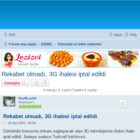
SSS
Kayıt
Giriş
Forum ana sayfa
GENEL
Teknoloji ve bilim haberleri
Rekabet olmadı, 3G ihalesi iptal edildi
Cevapla
6 mesaj •
1
. sayfa (Toplam
1
sayfa)
PeeRLeeSS
Megabyte1
Rekabet olmadı, 3G ihalesi iptal edildi
M
20 Eyl 2007, 19:50
e
s
Görüntülü konusma imkanı saglayacak olan 3G teknolojisine iliskin ihale
a
iptal edildi. İhaleye sadece Turkcell katılmıstı.
j