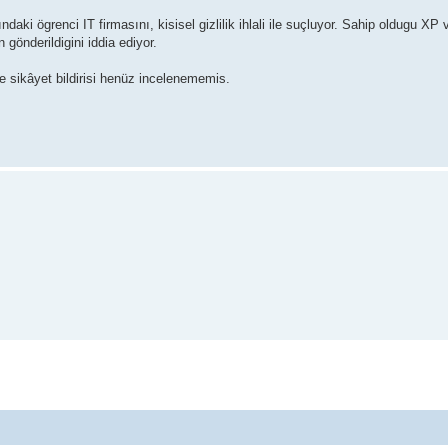
daki ögrenci IT firmasını, kisisel gizlilik ihlali ile suçluyor. Sahip oldugu XP
in gönderildigini iddia ediyor.
e sikâyet bildirisi henüz incelenememis.