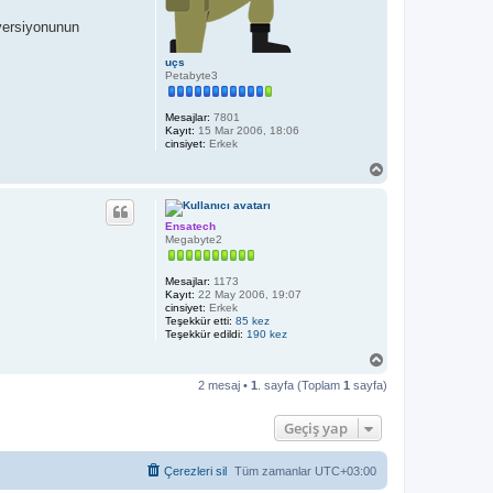
 versiyonunun
uçs
Petabyte3
Mesajlar:
7801
Kayıt:
15 Mar 2006, 18:06
cinsiyet:
Erkek
B
a
ş
a
Ensatech
d
Megabyte2
ö
n
Mesajlar:
1173
Kayıt:
22 May 2006, 19:07
cinsiyet:
Erkek
Teşekkür etti:
85 kez
Teşekkür edildi:
190 kez
B
a
2 mesaj •
1
. sayfa (Toplam
1
sayfa)
ş
a
d
Geçiş yap
ö
n
Çerezleri sil
Tüm zamanlar
UTC+03:00