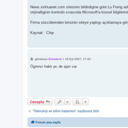
News.xinhuanet.com sitesinin bildirdigine göre Lu Freng adın
orijinalliginin kontrolü sırasında Microsoft'a kisisel bilgilerin
Firma sözcülerinden birisinin siteye yaptıgı açıklamaya gör
Kaynak : Chip
M
gönderen
Ensatech
»
16 Eyl 2007, 17:40
e
s
Ögrenci haklı pc de ajan var
a
j
Cevapla
“Teknoloji ve bilim haberleri” sayfasına dön
Forum ana sayfa