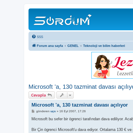
SSS
Forum ana sayfa
GENEL
Teknoloji ve bilim haberleri
Microsoft 'a, 130 tazminat davası açılıy
Cevapla
Microsoft 'a, 130 tazminat davası açılıyor
M
gönderen
uçs
»
16 Eyl 2007, 17:26
e
s
Microsoft bu sefer bir ögrenci tarafından dava ediliyor. A
a
j
Bir Çin ögrenci Microsoft'u dava ediyor. Ortalama 130 € ve g