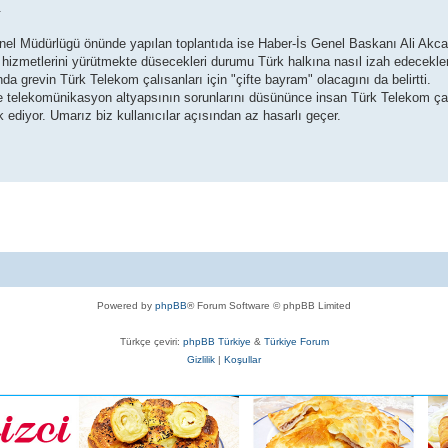
.
el Müdürlügü önünde yapılan toplantıda ise Haber-İs Genel Baskanı Ali Ak
izmetlerini yürütmekte düsecekleri durumu Türk halkına nasıl izah edecekleri
a grevin Türk Telekom çalısanları için "çifte bayram" olacagını da belirtti.
e telekomünikasyon altyapsının sorunlarını düsününce insan Türk Telekom çal
ediyor. Umarız biz kullanıcılar açısından az hasarlı geçer.
Powered by
phpBB
® Forum Software © phpBB Limited
Türkçe çeviri:
phpBB Türkiye
&
Türkiye Forum
Gizlilik
|
Koşullar