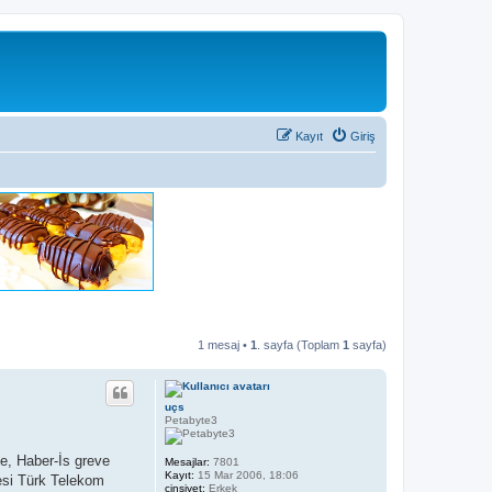
Kayıt
Giriş
1 mesaj •
1
. sayfa (Toplam
1
sayfa)
uçs
Petabyte3
e, Haber-İs greve
Mesajlar:
7801
Kayıt:
15 Mar 2006, 18:06
yesi Türk Telekom
cinsiyet:
Erkek