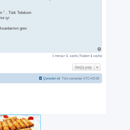
can "…Türk Telekom
ni iyi
ısanlarının grev
B
a
1 mesaj •
1
. sayfa (Toplam
1
sayfa)
ş
a
d
Geçiş yap
ö
n
Çerezleri sil
Tüm zamanlar
UTC+03:00