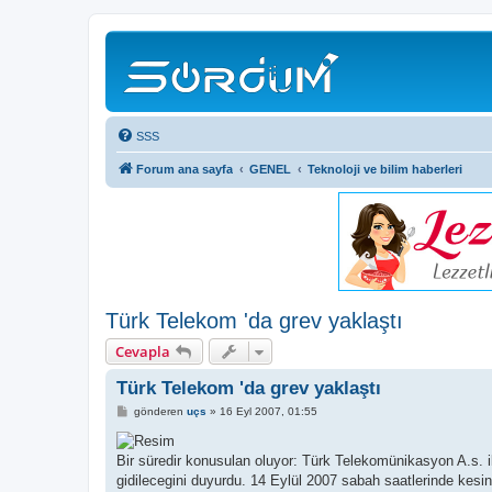
SSS
Forum ana sayfa
GENEL
Teknoloji ve bilim haberleri
Türk Telekom 'da grev yaklaştı
Cevapla
Türk Telekom 'da grev yaklaştı
M
gönderen
uçs
»
16 Eyl 2007, 01:55
e
s
a
Bir süredir konusulan oluyor: Türk Telekomünikasyon A.s. 
j
gidilecegini duyurdu. 14 Eylül 2007 sabah saatlerinde kes