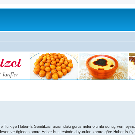
ile Türkiye Haber-İs Sendikası arasındaki görüsmeler olumlu sonuç vermeyinc
inlesen ve ögleden sonra Haber-İs sitesinde duyurulan karara göre Haber-İs ü