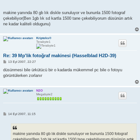
makine yanında 80 gb lık diskle sunuluyor ve bununla 1500 fotograf
çekebiliyor(Ben 1gb lık sd kartla 1500 tane çekebiliyorum düsünün artık
ne kadar kaliteli oldugunu)
Kripteks®
Terabyte1
Re: 39 Mp'lik fotoğraf makinesi (Hasselblad H2D-39)
M
13 Eyl 2007, 22:27
e
s
düsünmesi bile ürkütücü bir o kadarda mükemmel pc bile o fotoyu
a
görüntülerken zorlanır
j
N2O
Megabyte2
M
14 Eyl 2007, 11:15
e
s
a
j
makine yanında 80 gb lık diskle sunuluyor ve bununla 1500 fotograf
çekebiliyor(Ben 1gb lık sd kartla 1500 tane çekebiliyorum düsünün artık