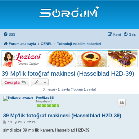
SSS
Kayıt
Giriş
Forum ana sayfa
GENEL
Teknoloji ve bilim haberleri
39 Mp'lik fotoğraf makinesi (Hasselblad H2D-39)
Cevapla
3 mesaj •
1
. sayfa (Toplam
1
sayfa)
PeeRLeeSS
Megabyte1
39 Mp'lik fotoğraf makinesi (Hasselblad H2D-39)
M
13 Eyl 2007, 22:24
e
s
simdi size 39 mp lik kamera Hasselblad H2D-39
a
j