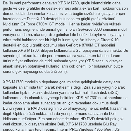
Dell'in yeni performans canavarı XPS M1730, güçlü islemcisinin daha
güçlü ve özel grafikler ile desteklenmesi adına ekran kartı noktasında son
derece iddialı donanımlar kullanmıs. Zira bugün dizüstü bilgisayarlar için
hazırlanan ve DirectX 10 destegi bulunana en güçlü grafik çözümü
Nvidia'nın GeForce 8700M GT modeli. Her ne kadar Nvidia'nın yüksek
performans segmentinde amiral gemisi olan GeForce 8800 serisinin mobil
versiyonun da hazırlandıgı dile getirilse bile henüz detaylar ve piyasaya
çıkıs tarihi hakkında net bir bilgi bulunmuyor. An itibariyle DirectX 10
destekli en güçlü grafik çözümü olan GeForce 8700M GT modelini
kullanan XPS M1730, dileyen kullanıcılara SLI opsiyonu da sunmakta. Bu
sayede çift ekran kartı ile performans artısı yasanırken tabi bu durum
ürünün fiyat etiketine de ciddi anlamda yansıyor (XPS serisi bilgisayar
almak isteyen potansiyel kullanıcıların çok önemli bir bölümünün bütçe
sorunu çekmeyecegi de düsünülebilir).
XPS M1730 modelinin depolama çözümlerine geldigimizde detayların
kapasite anlamında tam olarak netlesmis degil. Zira su an yaygın olarak
kullanılan tipik mekanik disklerin yanı sıra katı halli flash disk (SSD)
kullanımına da olanak tanıyacagı belirtilen XPS M1730'un kullanıcılara ne
kadar depolama alanı sunacagı su an için rakamlara dökülmüs degil.
Bunun yanı sıra RAID desteginin olup olmayacagı henüz netlik kazanmıs
degil. Optik sürücü noktasında da yeni peformans canavarı ile Dell
iddiasını sürdürüyor. Zira son dönemde çıkan HD DVD destekli pek çok
yeni dizüstü bilgisayarın aksine Dell, XPS M1730 üzerinde Blu Ray
sürücü kullanmayı tercih etmis. Intel'in PRO/Wireless 4965 b/g/n, 3G