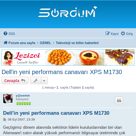
SSS
Kayıt
Giriş
Forum ana sayfa
GENEL
Teknoloji ve bilim haberleri
Dell'in yeni performans canavarı XPS M1730
Cevapla
1 mesaj •
1
. sayfa (Toplam
1
sayfa)
y@semin
Kilobyte2
Dell'in yeni performans canavarı XPS M1730
M
08 Eyl 2007, 23:39
e
s
Geçtigimiz dönem alanında sektörün liderin kuruluslarından biri olan
a
Alienware'i satın alarak yüksek performanslı bilgisayar üretiminde çok
j