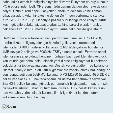
daha iddialı olmak istediginin sinyallerini veren Dünyanın en büyük hazır
PC üreticilerinden Dell, XPS serisi ürün gamını da genisletmeye devam
ediyor. Uzun sürerdir spekülasyonları ortalıkta dolasan ve ne zaman
çıkacagı adeta yılan hikayesine dönen Dell'in son performans canavarı
XPS M1730'un 21 Eylül itibariyle pazara sunulacagı ifade ediliyor. Artık
kesin gözüyle bakılan piyasaya çıkıs tarihine paralel olarak merakla
beklenen XPS M1730 modelinin ayrıntılarına gelin birlikte göz atalım.
Dell'in uzun süredir beklenen yeni performans canavarı XPS M1730,
Intel'in dizüstü bilgisayarlar için hazırladıgı iki yeni extreme serisi
islemciden X7800 modelini kullanacak. 2.6GHz'de çalısan bu islemci
4MB seviye 2 bellege ve 800MHz FSB'ye sahip olacak. Extreme serisi
islemcilerin sahip oldugu kendine münhasır bazı özellikleri ile overclock
konusunda çok daha iddialı olacak yeni dizüstü bilgisayarlar bu noktada
çok daha ilgi toplayacaga benziyor. Destek verdigi platform ve kullandıgı
islemci itibariyle Intel'in dizüstü bilgisayarlara yönelik olarak hazırladıgı en
yeni yonga seti olan 965PM'yi kullanan XPS M1730 üzerinde 4GB DDR-2
bellek yer alacak. Bu noktada önemli bir detayı hatırlatmakta fayda var.
Zira 4GB bellek kullanan yüksek performanslı bilgisayarların sayısı hızlı
bir sekilde artıyor. Fakat unutulmamalıdır ki 4GB'lık bellek kapasitesini
tam ve daha verimli olarak kullanabilmek için 64-bit isletim sistem
kullanma zorunlulugu bulunuyor.