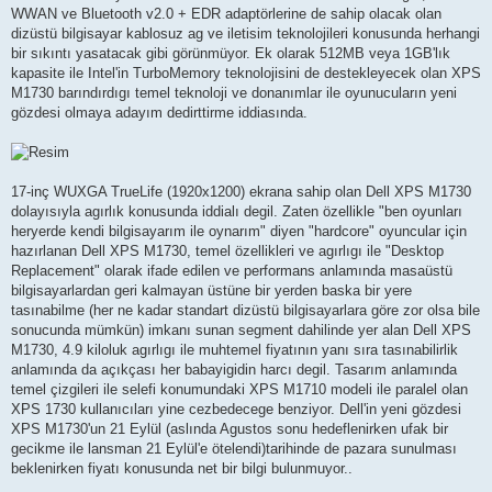
WWAN ve Bluetooth v2.0 + EDR adaptörlerine de sahip olacak olan
dizüstü bilgisayar kablosuz ag ve iletisim teknolojileri konusunda herhangi
bir sıkıntı yasatacak gibi görünmüyor. Ek olarak 512MB veya 1GB'lık
kapasite ile Intel'in TurboMemory teknolojisini de destekleyecek olan XPS
M1730 barındırdıgı temel teknoloji ve donanımlar ile oyunucuların yeni
gözdesi olmaya adayım dedirttirme iddiasında.
17-inç WUXGA TrueLife (1920x1200) ekrana sahip olan Dell XPS M1730
dolayısıyla agırlık konusunda iddialı degil. Zaten özellikle "ben oyunları
heryerde kendi bilgisayarım ile oynarım" diyen "hardcore" oyuncular için
hazırlanan Dell XPS M1730, temel özellikleri ve agırlıgı ile "Desktop
Replacement" olarak ifade edilen ve performans anlamında masaüstü
bilgisayarlardan geri kalmayan üstüne bir yerden baska bir yere
tasınabilme (her ne kadar standart dizüstü bilgisayarlara göre zor olsa bile
sonucunda mümkün) imkanı sunan segment dahilinde yer alan Dell XPS
M1730, 4.9 kiloluk agırlıgı ile muhtemel fiyatının yanı sıra tasınabilirlik
anlamında da açıkçası her babayigidin harcı degil. Tasarım anlamında
temel çizgileri ile selefi konumundaki XPS M1710 modeli ile paralel olan
XPS 1730 kullanıcıları yine cezbedecege benziyor. Dell'in yeni gözdesi
XPS M1730'un 21 Eylül (aslında Agustos sonu hedeflenirken ufak bir
gecikme ile lansman 21 Eylül'e ötelendi)tarihinde de pazara sunulması
beklenirken fiyatı konusunda net bir bilgi bulunmuyor..