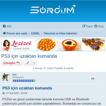
SSS
Kayıt
Giriş
Forum ana sayfa
GENEL
Teknoloji ve bilim haberleri
PS3 için uzaktan kumanda
Cevapla
1 mesaj •
1
. sayfa (Toplam
1
sayfa)
uçs
Petabyte3
PS3 için uzaktan kumanda
M
07 Eyl 2007, 16:46
e
s
PS3'ün en güzel yanlarından biriside konsola USB ve Bluetooth
a
yardımıyla çesitli yan ürünler yapılabilmesi. Bunlardan en sonuncusu da
j