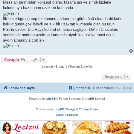
Messiah tarafından konsept olarak tasarlanan ve simdi bizlerle
bulusmaya hazırlanan uzaktan kumanda.
İlk bakıldıgında cep telefonunu andıran bir görüntüsü olsa da dikkatli
bakıldıgında çok islevli ve sık bir uzaktan kumanda olan bu ürün
PS3'ünüzdeki Blu-Ray'i kontrol etmenizi saglıyor. LG'nin Chocolate
serisini de andıran uzaktan kumanda siyah kasası ve mavi arka
aydınlatmasıyla çok sık.
Cevapla
1 mesaj •
1
. sayfa (Toplam
1
sayfa)
Geçiş yap
Forum ana sayfa
Çerezleri sil
Tüm zamanlar
UTC+03:00
Powered by
phpBB
® Forum Software © phpBB Limited
Türkçe çeviri:
phpBB Türkiye
&
Türkiye Forum
Gizlilik
|
Koşullar