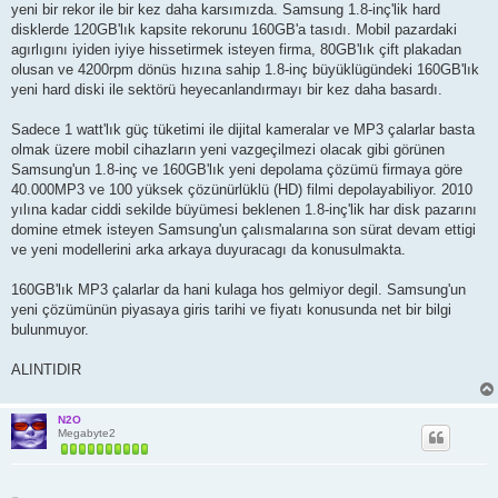
yeni bir rekor ile bir kez daha karsımızda. Samsung 1.8-inç'lik hard
disklerde 120GB'lık kapsite rekorunu 160GB'a tasıdı. Mobil pazardaki
agırlıgını iyiden iyiye hissetirmek isteyen firma, 80GB'lık çift plakadan
olusan ve 4200rpm dönüs hızına sahip 1.8-inç büyüklügündeki 160GB'lık
yeni hard diski ile sektörü heyecanlandırmayı bir kez daha basardı.
Sadece 1 watt'lık güç tüketimi ile dijital kameralar ve MP3 çalarlar basta
olmak üzere mobil cihazların yeni vazgeçilmezi olacak gibi görünen
Samsung'un 1.8-inç ve 160GB'lık yeni depolama çözümü firmaya göre
40.000MP3 ve 100 yüksek çözünürlüklü (HD) filmi depolayabiliyor. 2010
yılına kadar ciddi sekilde büyümesi beklenen 1.8-inç'lik har disk pazarını
domine etmek isteyen Samsung'un çalısmalarına son sürat devam ettigi
ve yeni modellerini arka arkaya duyuracagı da konusulmakta.
160GB'lık MP3 çalarlar da hani kulaga hos gelmiyor degil. Samsung'un
yeni çözümünün piyasaya giris tarihi ve fiyatı konusunda net bir bilgi
bulunmuyor.
ALINTIDIR
N2O
Megabyte2