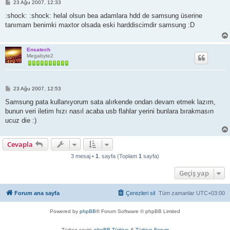
M
23 Ağu 2007, 12:33
e
s
:shock: :shock: helal olsun bea adamlara hdd de samsung üserine
a
tanımam benimki maxtor olsada eski harddiscimdir samsung :D
j
Ensatech
Megabyte2
M
23 Ağu 2007, 12:53
e
s
Samsung pata kullanıyorum sata alırkende ondan devam etmek lazım,
a
bunun veri iletim hızı nasıl acaba usb flahlar yerini bunlara bırakmasın
j
ucuz die :)
Cevapla
3 mesaj •
1
. sayfa (Toplam
1
sayfa)
Geçiş yap
Forum ana sayfa
Çerezleri sil
Tüm zamanlar
UTC+03:00
Powered by
phpBB
® Forum Software © phpBB Limited
Türkçe çeviri:
phpBB Türkiye
&
Türkiye Forum