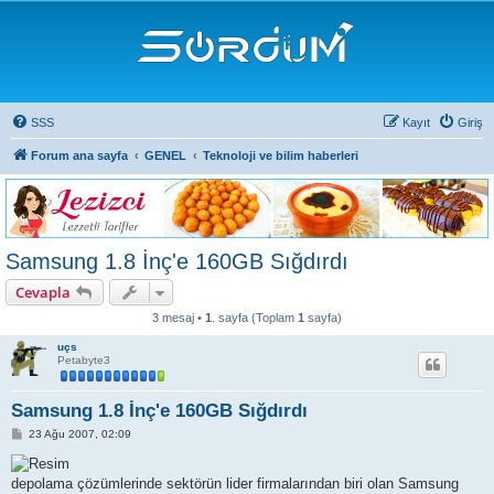
SSS
Kayıt
Giriş
Forum ana sayfa
GENEL
Teknoloji ve bilim haberleri
Samsung 1.8 İnç'e 160GB Sığdırdı
Cevapla
3 mesaj •
1
. sayfa (Toplam
1
sayfa)
uçs
Petabyte3
Samsung 1.8 İnç'e 160GB Sığdırdı
M
23 Ağu 2007, 02:09
e
s
a
depolama çözümlerinde sektörün lider firmalarından biri olan Samsung
j