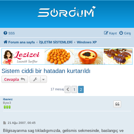
SSS
Kayıt
Giriş
Forum ana sayfa
İŞLETİM SİSTEMLERİ
Windows XP
Sistem ciddi bir hatadan kurtarıldı
Cevapla
1
2
Önceki
17 mesaj
ibanez
Byte3
M
21 Ağu 2007, 00:45
e
s
Bilgisayarıma sag tıkladıgımızda, gelismis sekmesinde, baslangıç ve
a