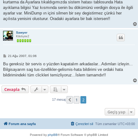
kurtarma da Ayarlara tıkaldıgımızda sistem hatası tablosunda Hata
j
ayıklama bilgisi Yaz kısmında senin bu dökümünü verdigin dosya ile ilgili
ayarlar var. MiniDump ın içini silmen bir sey degistirmez çünkü her
açılısta yenisini olusturur. Oradaki ayarlara bir bak istersen!!
Sawyer
Kilobyte2
M
21 Ağu 2007, 01:06
e
s
Bu gereksiz bir servis o yüzden kapatalım arkadaslar...Adımları izleyin...
a
Bilgisayarım sag tus-özellikler-gelismis-hata bildirimi ve ordaki hata
j
bildirimindeki tüm clickleri temizliyoruz...İslem tamamdır!!
Cevapla
1
2
Önceki
17 mesaj
Geçiş yap
Forum ana sayfa
Çerezleri sil
Tüm zamanlar
UTC+03:00
Powered by
phpBB
® Forum Software © phpBB Limited