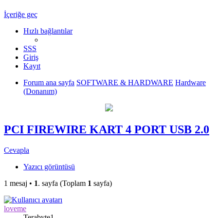
İçeriğe geç
Hızlı bağlantılar
SSS
Giriş
Kayıt
Forum ana sayfa
SOFTWARE & HARDWARE
Hardware
(Donanım)
PCI FIREWIRE KART 4 PORT USB 2.0
Cevapla
Yazıcı görüntüsü
1 mesaj •
1
. sayfa (Toplam
1
sayfa)
loveme
Terabyte1