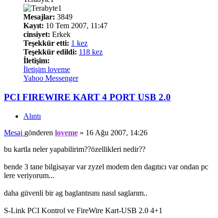
Mesajlar:
3849
Kayıt:
10 Tem 2007, 11:47
cinsiyet:
Erkek
Teşekkür etti:
1 kez
Teşekkür edildi:
118 kez
İletişim:
İletişim loveme
Yahoo Messenger
PCI FIREWIRE KART 4 PORT USB 2.0
Alıntı
Mesaj
gönderen
loveme
»
16 Ağu 2007, 14:26
bu kartla neler yapabilirim??özellikleri nedir??
bende 3 tane bilgisayar var zyzel modem den dagıtıcı var ondan pc
lere veriyorum...
daha güvenli bir ag baglantısını nasıl saglarım..
S-Link PCI Kontrol ve FireWire Kart-USB 2.0 4+1