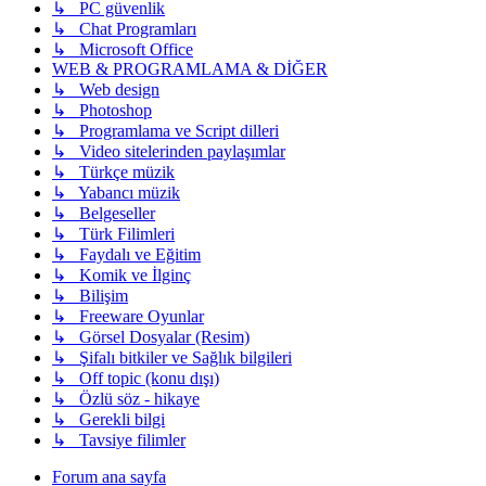
↳ PC güvenlik
↳ Chat Programları
↳ Microsoft Office
WEB & PROGRAMLAMA & DİĞER
↳ Web design
↳ Photoshop
↳ Programlama ve Script dilleri
↳ Video sitelerinden paylaşımlar
↳ Türkçe müzik
↳ Yabancı müzik
↳ Belgeseller
↳ Türk Filimleri
↳ Faydalı ve Eğitim
↳ Komik ve İlginç
↳ Bilişim
↳ Freeware Oyunlar
↳ Görsel Dosyalar (Resim)
↳ Şifalı bitkiler ve Sağlık bilgileri
↳ Off topic (konu dışı)
↳ Özlü söz - hikaye
↳ Gerekli bilgi
↳ Tavsiye filimler
Forum ana sayfa