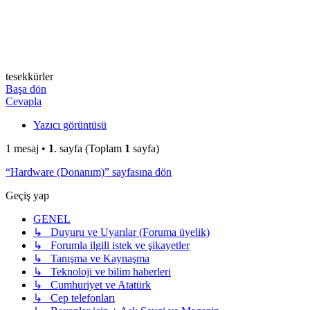
tesekkürler
Başa dön
Cevapla
Yazıcı görüntüsü
1 mesaj •
1
. sayfa (Toplam
1
sayfa)
“Hardware (Donanım)” sayfasına dön
Geçiş yap
GENEL
↳ Duyuru ve Uyarılar (Foruma üyelik)
↳ Forumla ilgili istek ve şikayetler
↳ Tanışma ve Kaynaşma
↳ Teknoloji ve bilim haberleri
↳ Cumhuriyet ve Atatürk
↳ Cep telefonları