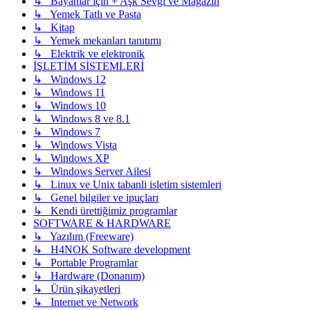
↳ Bayanlar için + Aşk Sevgi ve Magazin
↳ Yemek Tatlı ve Pasta
↳ Kitap
↳ Yemek mekanları tanıtımı
↳ Elektrik ve elektronik
İŞLETİM SİSTEMLERİ
↳ Windows 12
↳ Windows 11
↳ Windows 10
↳ Windows 8 ve 8.1
↳ Windows 7
↳ Windows Vista
↳ Windows XP
↳ Windows Server Ailesi
↳ Linux ve Unix tabanli isletim sistemleri
↳ Genel bilgiler ve ipuçları
↳ Kendi ürettiğimiz programlar
SOFTWARE & HARDWARE
↳ Yazılım (Freeware)
↳ H4NOK Software development
↳ Portable Programlar
↳ Hardware (Donanım)
↳ Ürün şikayetleri
↳ Internet ve Network