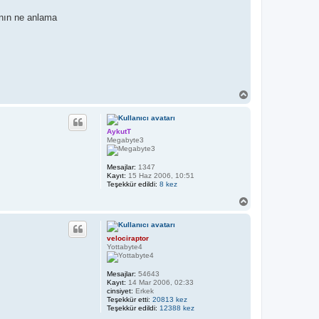
anın ne anlama
B
a
ş
a
AykutT
d
Megabyte3
ö
n
Mesajlar:
1347
Kayıt:
15 Haz 2006, 10:51
Teşekkür edildi:
8 kez
B
a
ş
a
velociraptor
d
Yottabyte4
ö
n
Mesajlar:
54643
Kayıt:
14 Mar 2006, 02:33
cinsiyet:
Erkek
Teşekkür etti:
20813 kez
Teşekkür edildi:
12388 kez