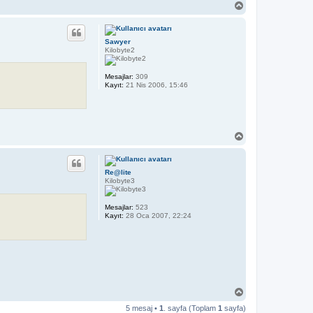
B
a
ş
a
Sawyer
d
Kilobyte2
ö
n
Mesajlar:
309
Kayıt:
21 Nis 2006, 15:46
B
a
ş
a
Re@lite
d
Kilobyte3
ö
n
Mesajlar:
523
Kayıt:
28 Oca 2007, 22:24
B
a
5 mesaj •
1
. sayfa (Toplam
1
sayfa)
ş