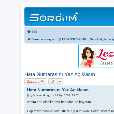
SSS
Forum ana sayfa
İŞLETİM SİSTEMLERİ
Genel bilgiler ve i
Hata Numarasını Yaz Açıklasın
Cevapla
Hata Numarasını Yaz Açıklasın
M
gönderen
drog_1
»
14 Ağu 2007, 15:53
e
s
verilmis te olabilir ama ben yine de koydum...
a
j
Hepimizin basına gelmistir durup dururken isletim sistemi