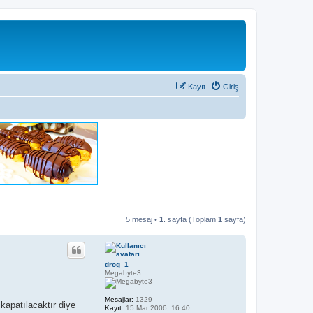
Kayıt
Giriş
5 mesaj •
1
. sayfa (Toplam
1
sayfa)
drog_1
Megabyte3
Mesajlar:
1329
kapatılacaktır diye
Kayıt:
15 Mar 2006, 16:40