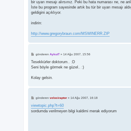
bir uyarı mesajı alırsınız. Peki bu hata numarası ne, ne an
İste bu program sayesinde artık bu tür bir uyarı mesajı 
geldigini açıklıyor.
indirin:
http://www.gregorybraun.com/MSWINERR.ZIP
M
gönderen
AykutT
»
14 Ağu 2007, 15:56
e
s
Tesekkürler doktorum.. :D
a
Seni böyle görmek ne güzel.. :)
j
Kolay gelsin.
M
gönderen
velociraptor
»
14 Ağu 2007, 16:18
e
s
viewtopic.php?t=60
a
sordumda verilmeyen bilgi kaldimi merak ediyorum
j