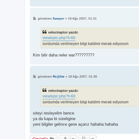
M
gönderen
Sawyer
»
19 Ağu 2007, 01:31
e
s
a
velociraptor yazdı:
j
viewtopic.php?t=60
sordumda verilmeyen bilgi kaldimi merak ediyorum
Kim bilir daha neler war?????????
M
gönderen
Re@lite
»
19 Ağu 2007, 01:36
e
s
a
velociraptor yazdı:
j
viewtopic.php?t=60
sordumda verilmeyen bilgi kaldimi merak ediyorum
siteyi resleyelim bence
ya da kapa bi süreligine
yeni bilgiler gelince gene açarız hahaha hahaha
Cevapla