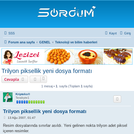
SSS
Kayıt
Giriş
Forum ana sayfa
GENEL
Teknoloji ve bilim haberleri
Trilyon piksellik yeni dosya formatı
Cevapla
1 mesaj •
1
. sayfa (Toplam
1
sayfa)
Kripteks®
Terabyte1
Trilyon piksellik yeni dosya formatı
M
13 Ağu 2007, 01:47
e
s
Resim dosyalarında sınırlar asıldı. Yeni gelinen nokta trilyon adet piksel
a
içeren resimler.
j