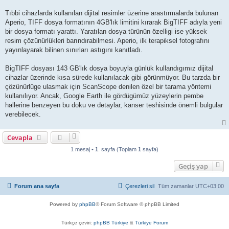
Tıbbi cihazlarda kullanılan dijital resimler üzerine arastırmalarda bulunan
Aperio, TIFF dosya formatının 4GB'lık limitini kırarak BigTIFF adıyla yeni
bir dosya formatı yarattı. Yaratılan dosya türünün özelligi ise yüksek
resim çözünürlükleri barındırabilmesi. Aperio, ilk terapiksel fotografını
yayınlayarak bilinen sınırları astıgını kanıtladı.
BigTIFF dosyası 143 GB'lık dosya boyuyla günlük kullandıgımız dijital
cihazlar üzerinde kısa sürede kullanılacak gibi görünmüyor. Bu tarzda bir
çözünürlüge ulasmak için ScanScope denilen özel bir tarama yöntemi
kullanılıyor. Ancak, Google Earth ile gördügümüz yüzeylerin pembe
hallerine benzeyen bu doku ve detaylar, kanser teshisinde önemli bulgular
verebilecek.
Cevapla
1 mesaj •
1
. sayfa (Toplam
1
sayfa)
Geçiş yap
Forum ana sayfa
Çerezleri sil
Tüm zamanlar
UTC+03:00
Powered by
phpBB
® Forum Software © phpBB Limited
Türkçe çeviri:
phpBB Türkiye
&
Türkiye Forum