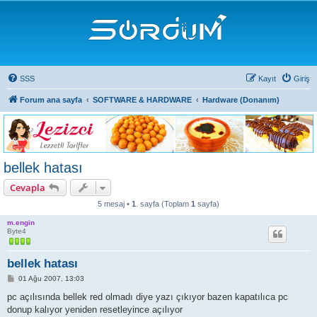
SSS
Kayıt
Giriş
Forum ana sayfa
SOFTWARE & HARDWARE
Hardware (Donanım)
bellek hatası
Cevapla
5 mesaj •
1
. sayfa (Toplam
1
sayfa)
m.engin
Byte4
bellek hatası
M
01 Ağu 2007, 13:03
e
s
pc açılısında bellek red olmadı diye yazı çıkıyor bazen kapatılıca pc
a
donup kalıyor yeniden resetleyince açılıyor
j