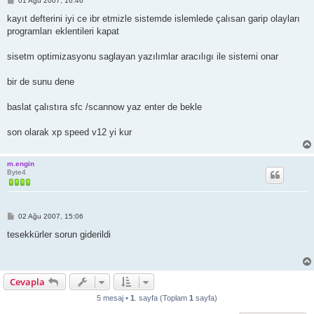
01 Ağu 2007, 16:46
e
s
kayıt defterini iyi ce ibr etmizle sistemde islemlede çalısan garip olayları
a
programları eklentileri kapat
j
sisetm optimizasyonu saglayan yazılımlar aracılıgı ile sistemi onar
bir de sunu dene
baslat çalıstıra sfc /scannow yaz enter de bekle
son olarak xp speed v12 yi kur
m.engin
Byte4
M
02 Ağu 2007, 15:06
e
s
tesekkürler sorun giderildi
a
j
Cevapla
5 mesaj •
1
. sayfa (Toplam
1
sayfa)