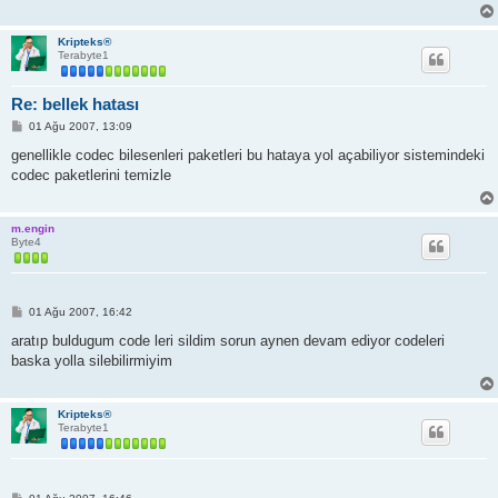
Kripteks®
Terabyte1
Re: bellek hatası
M
01 Ağu 2007, 13:09
e
s
genellikle codec bilesenleri paketleri bu hataya yol açabiliyor sistemindeki
a
codec paketlerini temizle
j
m.engin
Byte4
M
01 Ağu 2007, 16:42
e
s
aratıp buldugum code leri sildim sorun aynen devam ediyor codeleri
a
baska yolla silebilirmiyim
j
Kripteks®
Terabyte1
M