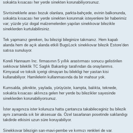
sokakta kısacası her yerde sinekten korunabiliyorsunuz.
Sivrisineklerle arası bozuk olanlara, parkta-bahçede, evinin balkonunda,
sokakta kısacası her yerde sinekten korunmak isteyenlere bir haberimiz
var; yüzde yüz dogal malzemelerden yapılan sinekkovar bilezikle
sineklerden kurtulabilirsiniz.
Tek yapmanız gereken, bu bilezigi bileginize takmanız. Hem kapalı
alanda hem de açık alanda etkili BugsLock sinekkovar bilezik Estore’den
satısa sunuluyor.
Koreli Hannaum Inc. firmasının 5 yıllık arastırması sonucu gelistirilen
sekkovar bileklik TC Saglık Bakanlıgı tarafından da onaylanmıs.
Kimyasal ve toksik içerigi olmayan bu bilekligi her yastan kisi
kullanabiliyor. Hamilelerin kullanmasında da bir mahsur yok.
Kumsalda, piknikte, yaylada, yürüyüste, kampta, balıkta, teknede,
sokakta kısacası aklınıza gelen her yerde bu bilezikler sayesinde
sineklerden korunabiliyorsunuz.
İster ayagınıza ister kolunuza hatta çantanıza takabileceginiz bu bilezik
aynı zamanda sık bir aksesuar da. Özel tasarlanan posetinde saklandıgı
takdirde etkisini uzun süre koruyabiliyor.
Sinekkovar bilezigin sarı-mavi-pembe ve kırmızı renkleri de var.