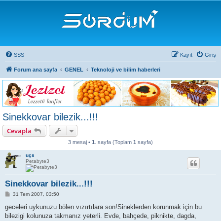
SSS
Kayıt
Giriş
Forum ana sayfa
GENEL
Teknoloji ve bilim haberleri
Sinekkovar bilezik...!!!
Cevapla
3 mesaj •
1
. sayfa (Toplam
1
sayfa)
uçs
Petabyte3
Sinekkovar bilezik...!!!
M
31 Tem 2007, 03:50
e
s
geceleri uykunuzu bölen vızırtılara son!Sineklerden korunmak için bu
a
bilezigi kolunuza takmanız yeterli. Evde, bahçede, piknikte, dagda,
j