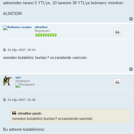
adresinden tanesi 5 YTL’ye, 10 tanesini 39 YTL’ye bulmanız mümkün.
ALINTIDIR
ultrailker
Megabyte1
M
01 Ağu 2007, 00:24
e
s
nereden bulabiliriz bunları? eczanelerde varmıdır.
a
j
uçs
Petabyte3
M
01 Ağu 2007, 01:38
e
s
a
ultrailker yazdı:
j
nereden bulabiliriz bunları? eczanelerde varmıdır.
Bu adreste bulabilirsiniz: