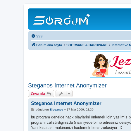
SSS
Forum ana sayfa
SOFTWARE & HARDWARE
Internet ve 
Steganos Internet Anonymizer
Cevapla
Steganos Internet Anonymizer
M
gönderen
Elegance
»
17 Mar 2006, 02:30
e
s
bu program genelde hack olaylarini önlemek icin yazilmis bi
a
programi calistirdiginizda 5 saniyede bir ip adresiniz deisiyor
j
Yani kisacasi makinanizi haclemek biraz zorlasiyor :D