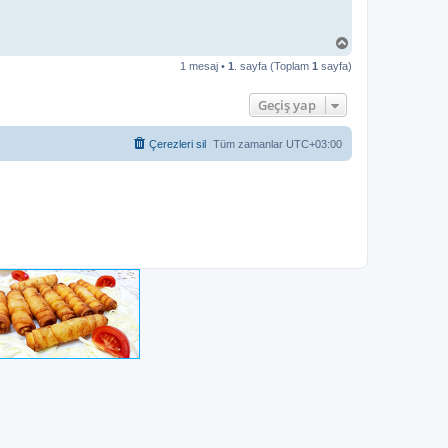
B
a
1 mesaj •
1
. sayfa (Toplam
1
sayfa)
ş
a
d
Geçiş yap
ö
n
Çerezleri sil
Tüm zamanlar
UTC+03:00