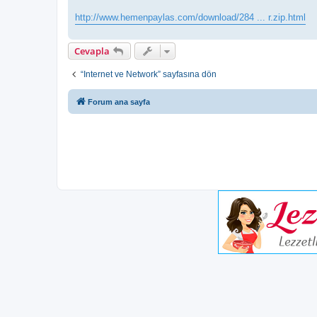
http://www.hemenpaylas.com/download/284 ... r.zip.html
Cevapla
“Internet ve Network” sayfasına dön
Forum ana sayfa