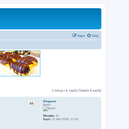
Kayıt
Giriş
1 mesaj •
1
. sayfa (Toplam
1
sayfa)
Elegance
Byte2
Mesajlar:
61
Kayıt:
15 Mar 2006, 21:00