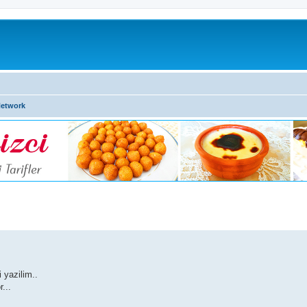
Network
 yazilim..
...