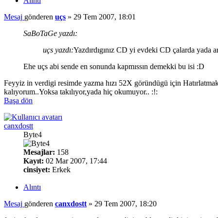
Alıntı
Mesaj
gönderen
uçs
»
29 Tem 2007, 18:01
SaBoTaGe yazdı:
uçs yazdı:
Yazdırdıgınız CD yi evdeki CD çalarda yada ara
Ehe uçs abi sende en sonunda kapmıssın demekki bu isi :D
Feyyiz in verdigi resimde yazma hızı 52X göründügü için Hatırlatm
kalıyorum..Yoksa takılıyor,yada hiç okumuyor.. :!:
Başa dön
canxdostt
Byte4
Mesajlar:
158
Kayıt:
02 Mar 2007, 17:44
cinsiyet:
Erkek
Alıntı
Mesaj
gönderen
canxdostt
»
29 Tem 2007, 18:20