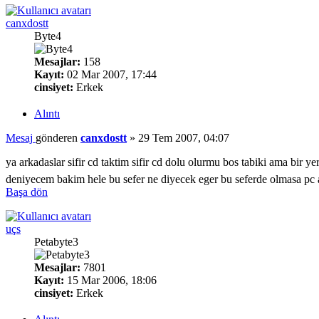
canxdostt
Byte4
Mesajlar:
158
Kayıt:
02 Mar 2007, 17:44
cinsiyet:
Erkek
Alıntı
Mesaj
gönderen
canxdostt
»
29 Tem 2007, 04:07
ya arkadaslar sifir cd taktim sifir cd dolu olurmu bos tabiki ama bi
deniyecem bakim hele bu sefer ne diyecek eger bu seferde olmasa pc
Başa dön
uçs
Petabyte3
Mesajlar:
7801
Kayıt:
15 Mar 2006, 18:06
cinsiyet:
Erkek