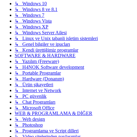
↳ Windows 10
↳ Windows 8 ve 8.1
↳ Windows 7
↳ Windows Vista
↳ Windows XP
↳ Windows Server Ailesi
↳ Linux ve Unix tabanli isletim sistemleri
↳ Genel bilgiler ve ipuçları
↳ Kendi ürettiğimiz programlar
SOFTWARE & HARDWARE
↳ Yazılım (Freeware)
↳ H4NOK Software development
↳ Portable Programlar
↳ Hardware (Donanım)
↳ Ürün şikayetleri
↳ Internet ve Network
↳ PC güvenlik
↳ Chat Programları
↳ Microsoft Office
WEB & PROGRAMLAMA & DİĞER
↳ Web design
↳ Photoshop
↳ Programlama ve Script dilleri
↳ Video sitelerinden paylaşımlar