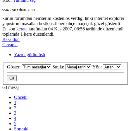
Kod:
Tümünü seç
www.sordum.com
kurun forumdan hemserim kostenlos verdigi linki internet explorer
yapıstırım masallah besiktas-fenerbahçe maçı çok güzel gösterdi
En son
kerata
tarafından 04 Kas 2007, 08:56 tarihinde düzenlendi,
toplamda 1 kere düzenlendi.
Başa dön
Cevapla
Yazıcı görüntüsü
Göster:
Sırala:
Yön:
63 mesaj
Önceki
1
2
3
4
5
Sonraki