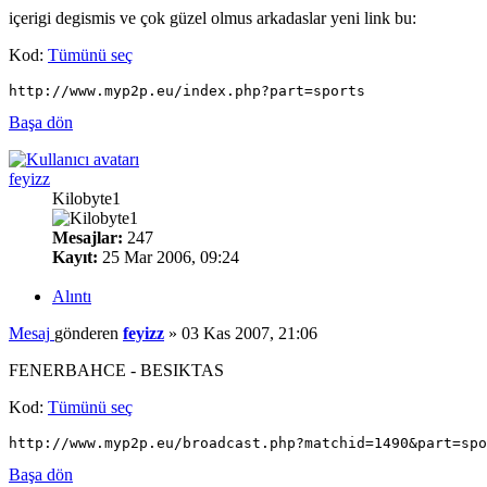
içerigi degismis ve çok güzel olmus arkadaslar yeni link bu:
Kod:
Tümünü seç
http://www.myp2p.eu/index.php?part=sports
Başa dön
feyizz
Kilobyte1
Mesajlar:
247
Kayıt:
25 Mar 2006, 09:24
Alıntı
Mesaj
gönderen
feyizz
»
03 Kas 2007, 21:06
FENERBAHCE - BESIKTAS
Kod:
Tümünü seç
http://www.myp2p.eu/broadcast.php?matchid=1490&part=spo
Başa dön