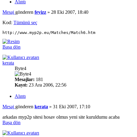
Alıntı
Mesaj
gönderen
feyizz
»
28 Eki 2007, 18:40
Kod:
Tümünü seç
http://www.myp2p.eu/Matches/Match6.htm
Başa dön
kerata
Byte4
Mesajlar:
181
Kayıt:
23 Ara 2006, 22:56
Alıntı
Mesaj
gönderen
kerata
»
31 Eki 2007, 17:10
arkadas myp2p sitesi hosav olmus yeni site kuruldumu acaba
Başa dön