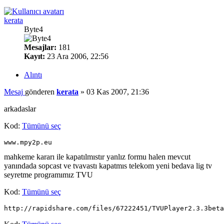
kerata
Byte4
Mesajlar:
181
Kayıt:
23 Ara 2006, 22:56
Alıntı
Mesaj
gönderen
kerata
»
03 Kas 2007, 21:36
arkadaslar
Kod:
Tümünü seç
www.mpy2p.eu
mahkeme kararı ile kapatılmıstır yanlız formu halen mevcut
yanındada sopcast ve tvavastı kapatmıs telekom yeni bedava lig tv
seyretme programımız TVU
Kod:
Tümünü seç
http://rapidshare.com/files/67222451/TVUPlayer2.3.3beta