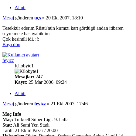
Alıntı
Mesaj
gönderen
uçs
»
20 Eki 2007, 18:10
Tesekkür ederim.Rüstü'nün kırmızı kart gördügü andan itibaren
seyretmete baslıyabildim.
Çok kesintili idi. :!:
Başa dön
feyizz
Kilobyte1
Mesajlar:
247
Kayıt:
25 Mar 2006, 09:24
Alıntı
Mesaj
gönderen
feyizz
»
21 Eki 2007, 17:46
Maç Info
Maç:
Turkcell Süper Lig - 9. hafta
Stat:
Ali Sami Yen Stadı
Tarih: 21 Ekim Pazar / 20.00
Hakemler:
Oktay Demiray, Serkan Gençerler, Arkın Akgöl / 4.