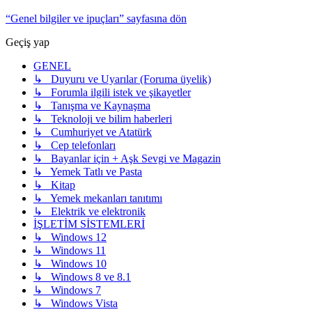
“Genel bilgiler ve ipuçları” sayfasına dön
Geçiş yap
GENEL
↳ Duyuru ve Uyarılar (Foruma üyelik)
↳ Forumla ilgili istek ve şikayetler
↳ Tanışma ve Kaynaşma
↳ Teknoloji ve bilim haberleri
↳ Cumhuriyet ve Atatürk
↳ Cep telefonları
↳ Bayanlar için + Aşk Sevgi ve Magazin
↳ Yemek Tatlı ve Pasta
↳ Kitap
↳ Yemek mekanları tanıtımı
↳ Elektrik ve elektronik
İŞLETİM SİSTEMLERİ
↳ Windows 12
↳ Windows 11
↳ Windows 10
↳ Windows 8 ve 8.1
↳ Windows 7
↳ Windows Vista