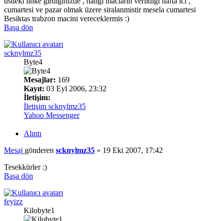
üstteki linke girdiginizde , hangi maclarin verildigi hafta ici ,
cumartesi ve pazar olmak üzere siralanmistir mesela cumartesi
Besiktas trabzon macini vereceklermis :)
Başa dön
scknylmz35
Byte4
Mesajlar:
169
Kayıt:
03 Eyl 2006, 23:32
İletişim:
İletişim scknylmz35
Yahoo Messenger
Alıntı
Mesaj
gönderen
scknylmz35
»
19 Eki 2007, 17:42
Tesekkürler :)
Başa dön
feyizz
Kilobyte1