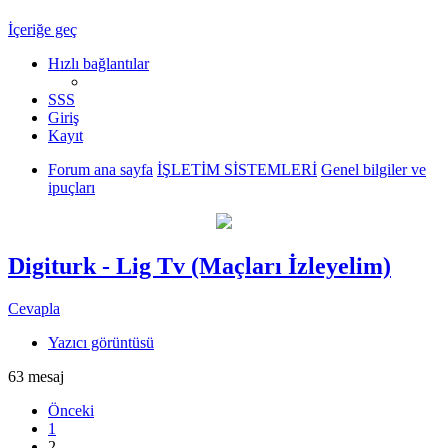
İçeriğe geç
Hızlı bağlantılar
SSS
Giriş
Kayıt
Forum ana sayfa
İŞLETİM SİSTEMLERİ
Genel bilgiler ve
ipuçları
Digiturk - Lig Tv (Maçları İzleyelim)
Cevapla
Yazıcı görüntüsü
63 mesaj
Önceki
1
2