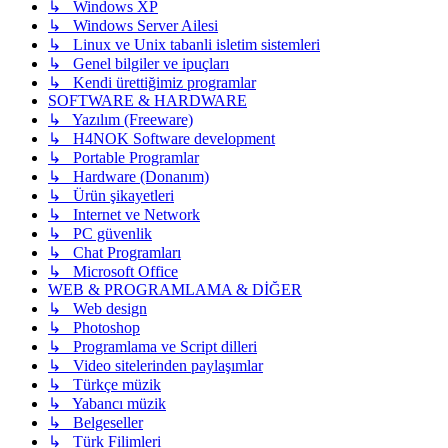
↳ Windows XP
↳ Windows Server Ailesi
↳ Linux ve Unix tabanli isletim sistemleri
↳ Genel bilgiler ve ipuçları
↳ Kendi ürettiğimiz programlar
SOFTWARE & HARDWARE
↳ Yazılım (Freeware)
↳ H4NOK Software development
↳ Portable Programlar
↳ Hardware (Donanım)
↳ Ürün şikayetleri
↳ Internet ve Network
↳ PC güvenlik
↳ Chat Programları
↳ Microsoft Office
WEB & PROGRAMLAMA & DİĞER
↳ Web design
↳ Photoshop
↳ Programlama ve Script dilleri
↳ Video sitelerinden paylaşımlar
↳ Türkçe müzik
↳ Yabancı müzik
↳ Belgeseller
↳ Türk Filimleri