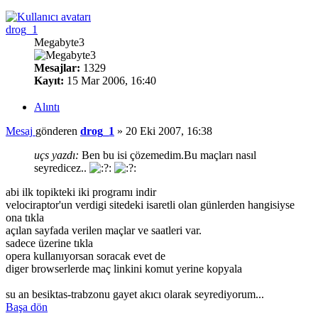
drog_1
Megabyte3
Mesajlar:
1329
Kayıt:
15 Mar 2006, 16:40
Alıntı
Mesaj
gönderen
drog_1
»
20 Eki 2007, 16:38
uçs yazdı:
Ben bu isi çözemedim.Bu maçları nasıl
seyredicez..
abi ilk topikteki iki programı indir
velociraptor'un verdigi sitedeki isaretli olan günlerden hangisiyse
ona tıkla
açılan sayfada verilen maçlar ve saatleri var.
sadece üzerine tıkla
opera kullanıyorsan soracak evet de
diger browserlerde maç linkini komut yerine kopyala
su an besiktas-trabzonu gayet akıcı olarak seyrediyorum...
Başa dön