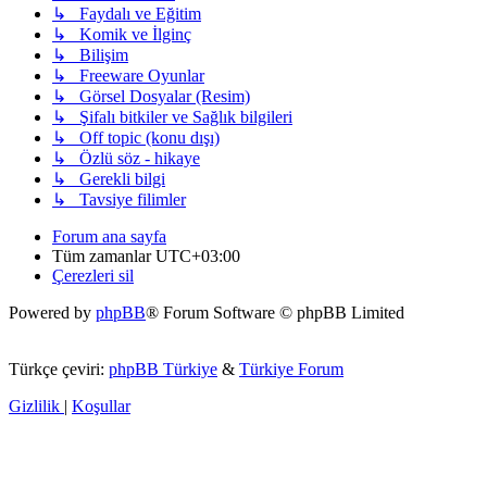
↳ Faydalı ve Eğitim
↳ Komik ve İlginç
↳ Bilişim
↳ Freeware Oyunlar
↳ Görsel Dosyalar (Resim)
↳ Şifalı bitkiler ve Sağlık bilgileri
↳ Off topic (konu dışı)
↳ Özlü söz - hikaye
↳ Gerekli bilgi
↳ Tavsiye filimler
Forum ana sayfa
Tüm zamanlar
UTC+03:00
Çerezleri sil
Powered by
phpBB
® Forum Software © phpBB Limited
Türkçe çeviri:
phpBB Türkiye
&
Türkiye Forum
Gizlilik
|
Koşullar