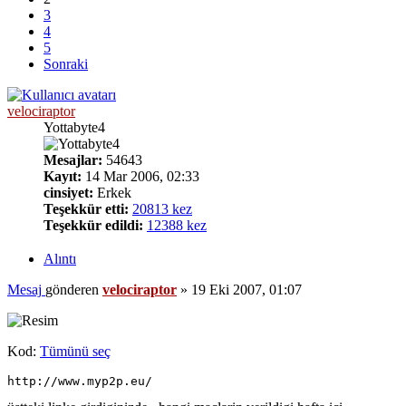
3
4
5
Sonraki
velociraptor
Yottabyte4
Mesajlar:
54643
Kayıt:
14 Mar 2006, 02:33
cinsiyet:
Erkek
Teşekkür etti:
20813 kez
Teşekkür edildi:
12388 kez
Alıntı
Mesaj
gönderen
velociraptor
»
19 Eki 2007, 01:07
Kod:
Tümünü seç
http://www.myp2p.eu/