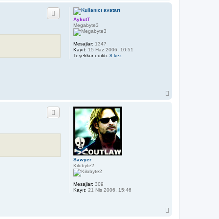
a
ş
a
AykutT
d
Megabyte3
ö
n
Mesajlar:
1347
Kayıt:
15 Haz 2006, 10:51
Teşekkür edildi:
8 kez
B
a
ş
a
d
ö
n
Sawyer
Kilobyte2
Mesajlar:
309
Kayıt:
21 Nis 2006, 15:46
B
a