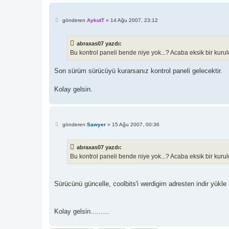
M
gönderen
AykutT
»
14 Ağu 2007, 23:12
e
s
a
abraxas07 yazdı:
j
Bu kontrol paneli bende niye yok...? Acaba eksik bir ku
Son sürüm sürücüyü kurarsanız kontrol paneli gelecektir.
Kolay gelsin.
M
gönderen
Sawyer
»
15 Ağu 2007, 00:36
e
s
a
abraxas07 yazdı:
j
Bu kontrol paneli bende niye yok...? Acaba eksik bir ku
Sürücünü güncelle, coolbits'i werdigim adresten indir yükle 
Kolay gelsin.........