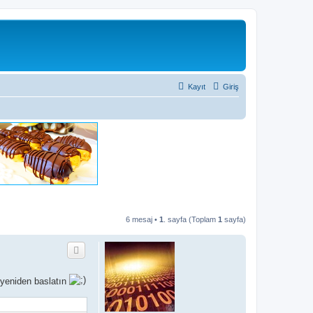
Kayıt
Giriş
6 mesaj •
1
. sayfa (Toplam
1
sayfa)
p yeniden baslatın