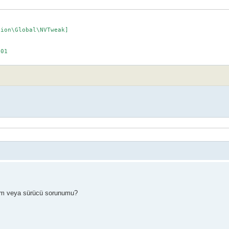
ion\Global\NVTweak]

01

ulum veya sürücü sorunumu?