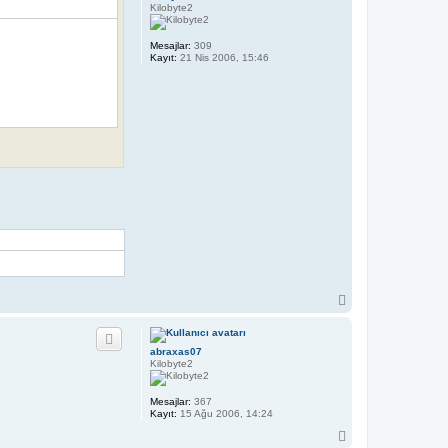
e
Kilobyte2
S
S
Mesajlar:
309
Kayıt:
21 Nis 2006, 15:46
B
a
ş
a
abraxas07
d
Kilobyte2
ö
n
Mesajlar:
367
Kayıt:
15 Ağu 2006, 14:24
B