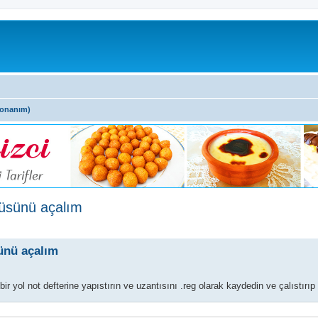
Donanım)
nüsünü açalım
ünü açalım
 yol not defterine yapıstırın ve uzantısını .reg olarak kaydedin ve çalıstırı