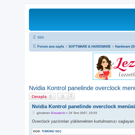
SSS
Forum ana sayfa
SOFTWARE & HARDWARE
Hardware (
Nvidia Kontrol panelinde overclock me
Cevapla
Nvidia Kontrol panelinde overclock menüs
M
gönderen
Ensatech
»
24 Tem 2007, 23:03
e
s
Overclock yazılımları yüklemekten kurtulmamızı saglayan bir
a
j
KOD:
TÜMÜNÜ SEÇ