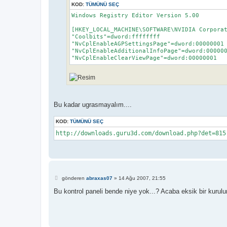
KOD:
TÜMÜNÜ SEÇ
Windows Registry Editor Version 5.00

[HKEY_LOCAL_MACHINE\SOFTWARE\NVIDIA Corporat
"Coolbits"=dword:ffffffff

"NvCplEnableAGPSettingsPage"=dword:00000001

"NvCplEnableAdditionalInfoPage"=dword:000000
"NvCplEnableClearViewPage"=dword:00000001
Bu kadar ugrasmayalım....
KOD:
TÜMÜNÜ SEÇ
http://downloads.guru3d.com/download.php?det=815
M
gönderen
abraxas07
»
14 Ağu 2007, 21:55
e
s
Bu kontrol paneli bende niye yok...? Acaba eksik bir kur
a
j