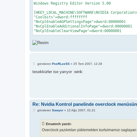
Windows Registry Editor Version 5.00

[HKEY_LOCAL_MACHINE\SOFTWARE\NVIDIA Corporation\G
"Coolbits"=dword:ffffffff

"NvCplEnableAGPSettingsPage"=dword:00000001

"NvCplEnableAdditionalInfoPage"=dword:00000001

"NvCplEnableClearViewPage"=dword:00000001
M
gönderen
PeeRLeeSS
»
25 Tem 2007, 12:28
e
s
tesekkürler ise yarıyor :wink:
a
j
Re: Nvidia Kontrol panelinde overclock menüsün
M
gönderen
Sawyer
»
12 Ağu 2007, 01:21
e
s
a
Ensatech yazdı:
j
Overclock yazılımları yüklemekten kurtulmamızı saglayan bi