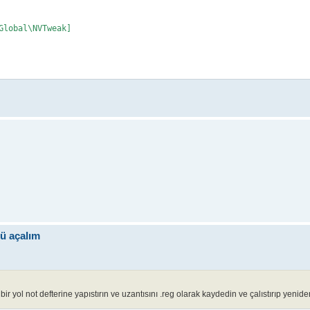
lobal\NVTweak]

ü açalım
r yol not defterine yapıstırın ve uzantısını .reg olarak kaydedin ve çalıstırıp yenid