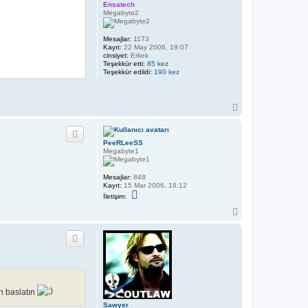
Ensatech
Megabyte2
Mesajlar:
1173
Kayıt:
22 May 2006, 19:07
cinsiyet:
Erkek
Teşekkür etti:
85 kez
Teşekkür edildi:
190 kez
B
a
ş
a
PeeRLeeSS
d
Megabyte1
ö
n
Mesajlar:
848
Kayıt:
15 Mar 2006, 18:12
İ
İletişim:
l
e
B
t
a
i
ş
ş
a
i
d
m
P
ö
e
n
e
R
en baslatın
L
e
Sawyer