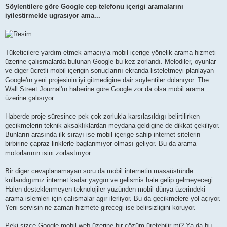
Söylentilere göre Google cep telefonu içerigi aramalarını
iyilestirmekle ugrasıyor ama...
Tüketicilere yardım etmek amacıyla mobil içerige yönelik arama hizmeti
üzerine çalısmalarda bulunan Google bu kez zorlandı. Melodiler, oyunlar
ve diger ücretli mobil içerigin sonuçlarını ekranda listeletmeyi planlayan
Google'ın yeni projesinin iyi gitmedigine dair söylentiler dolanıyor. The
Wall Street Journal'ın haberine göre Google zor da olsa mobil arama
üzerine çalısıyor.
Haberde proje süresince pek çok zorlukla karsılasıldıgı belirtilirken
gecikmelerin teknik aksaklıklardan meydana geldigine de dikkat çekiliyor.
Bunların arasında ilk sırayı ise mobil içerige sahip internet sitelerin
birbirine çapraz linklerle baglanmıyor olması geliyor. Bu da arama
motorlarının isini zorlastırıyor.
Bir diger cevaplanamayan soru da mobil internetin masaüstünde
kullandıgımız internet kadar yaygın ve gelismis hale gelip gelmeyecegi.
Halen desteklenmeyen teknolojiler yüzünden mobil dünya üzerindeki
arama islemleri için çalısmalar agır ilerliyor. Bu da gecikmelere yol açıyor.
Yeni servisin ne zaman hizmete girecegi ise belirsizligini koruyor.
Peki sizce Google mobil web üzerine bir çözüm üretebilir mi? Ya da bu