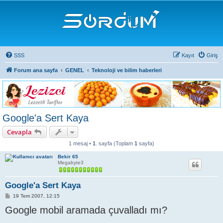
SSS
Kayıt
Giriş
Forum ana sayfa
GENEL
Teknoloji ve bilim haberleri
Google'a Sert Kaya
Cevapla
1 mesaj •
1
. sayfa (Toplam
1
sayfa)
Bekir 65
Megabyte3
Google'a Sert Kaya
M
19 Tem 2007, 12:15
e
Google mobil aramada çuvalladı mı?
s
a
j