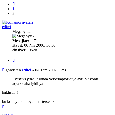
Önceki
1
2
editci
Megabyte2
Mesajlar:
1171
Kayıt:
06 Nis 2006, 16:30
cinsiyet:
Erkek
Alıntı
Mesaj
gönderen
editci
»
04 Tem 2007, 12:31
Kripteks yazdı:
aslında velociraptor diye ayrı bir konu
açsak daha iyidi ya
haklısın..!
bu konuyu kilitleyelim isterseniz.
Başa
dön