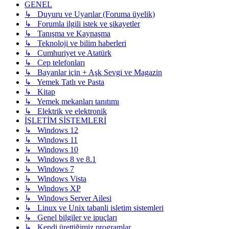
GENEL
↳ Duyuru ve Uyarılar (Foruma üyelik)
↳ Forumla ilgili istek ve şikayetler
↳ Tanışma ve Kaynaşma
↳ Teknoloji ve bilim haberleri
↳ Cumhuriyet ve Atatürk
↳ Cep telefonları
↳ Bayanlar için + Aşk Sevgi ve Magazin
↳ Yemek Tatlı ve Pasta
↳ Kitap
↳ Yemek mekanları tanıtımı
↳ Elektrik ve elektronik
İŞLETİM SİSTEMLERİ
↳ Windows 12
↳ Windows 11
↳ Windows 10
↳ Windows 8 ve 8.1
↳ Windows 7
↳ Windows Vista
↳ Windows XP
↳ Windows Server Ailesi
↳ Linux ve Unix tabanli isletim sistemleri
↳ Genel bilgiler ve ipuçları
↳ Kendi ürettiğimiz programlar