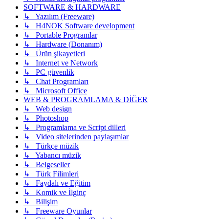
SOFTWARE & HARDWARE
↳ Yazılım (Freeware)
↳ H4NOK Software development
↳ Portable Programlar
↳ Hardware (Donanım)
↳ Ürün şikayetleri
↳ Internet ve Network
↳ PC güvenlik
↳ Chat Programları
↳ Microsoft Office
WEB & PROGRAMLAMA & DİĞER
↳ Web design
↳ Photoshop
↳ Programlama ve Script dilleri
↳ Video sitelerinden paylaşımlar
↳ Türkçe müzik
↳ Yabancı müzik
↳ Belgeseller
↳ Türk Filimleri
↳ Faydalı ve Eğitim
↳ Komik ve İlginç
↳ Bilişim
↳ Freeware Oyunlar