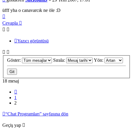
üfff yha o canavarcık ne öle :D
Başa
dön
Cevapla
Yazıcı görüntüsü
Göster:
Sırala:
Yön:
18 mesaj
Önceki
1
2
“Chat Programları” sayfasına dön
Geçiş yap