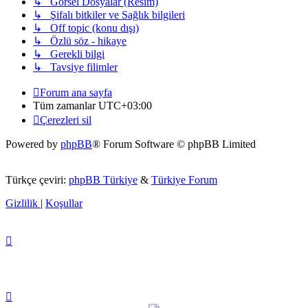
↳ Görsel Dosyalar (Resim)
↳ Şifalı bitkiler ve Sağlık bilgileri
↳ Off topic (konu dışı)
↳ Özlü söz - hikaye
↳ Gerekli bilgi
↳ Tavsiye filimler
Forum ana sayfa
Tüm zamanlar
UTC+03:00
Çerezleri sil
Powered by
phpBB
® Forum Software © phpBB Limited
Türkçe çeviri:
phpBB Türkiye
&
Türkiye Forum
Gizlilik
|
Koşullar