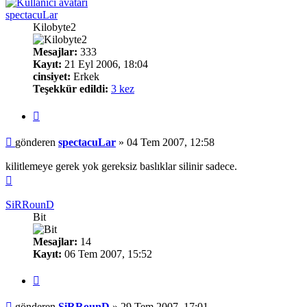
spectacuLar
Kilobyte2
Mesajlar:
333
Kayıt:
21 Eyl 2006, 18:04
cinsiyet:
Erkek
Teşekkür edildi:
3 kez
Alıntı
Mesaj
gönderen
spectacuLar
»
04 Tem 2007, 12:58
kilitlemeye gerek yok gereksiz baslıklar silinir sadece.
Başa
dön
SiRRounD
Bit
Mesajlar:
14
Kayıt:
06 Tem 2007, 15:52
Alıntı
Mesaj
gönderen
SiRRounD
»
29 Tem 2007, 17:01