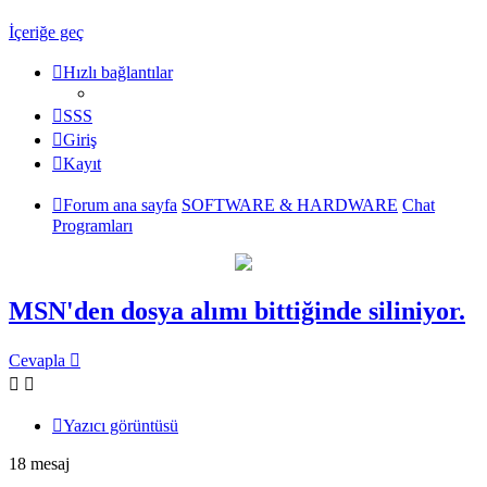
İçeriğe geç
Hızlı bağlantılar
SSS
Giriş
Kayıt
Forum ana sayfa
SOFTWARE & HARDWARE
Chat
Programları
MSN'den dosya alımı bittiğinde siliniyor.
Cevapla
Yazıcı görüntüsü
18 mesaj