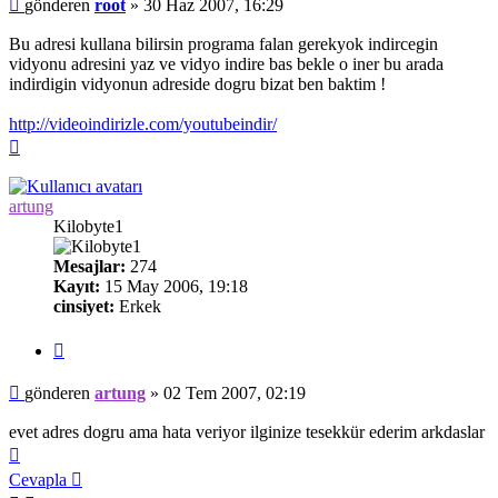
Mesaj
gönderen
root
»
30 Haz 2007, 16:29
Bu adresi kullana bilirsin programa falan gerekyok indircegin
vidyonu adresini yaz ve vidyo indire bas bekle o iner bu arada
indirdigin vidyonun adreside dogru bizat ben baktim !
http://videoindirizle.com/youtubeindir/
Başa
dön
artung
Kilobyte1
Mesajlar:
274
Kayıt:
15 May 2006, 19:18
cinsiyet:
Erkek
Alıntı
Mesaj
gönderen
artung
»
02 Tem 2007, 02:19
evet adres dogru ama hata veriyor ilginize tesekkür ederim arkdaslar
Başa
dön
Cevapla