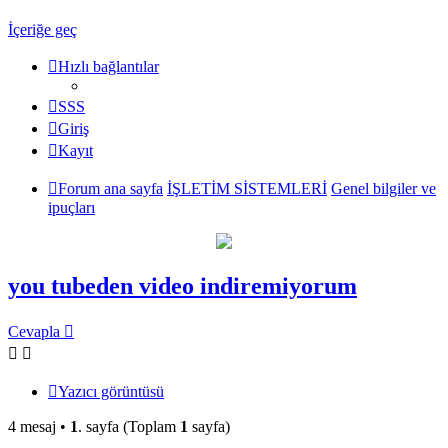
İçeriğe geç
Hızlı bağlantılar
SSS
Giriş
Kayıt
Forum ana sayfa
İŞLETİM SİSTEMLERİ
Genel bilgiler ve
ipuçları
you tubeden video indiremiyorum
Cevapla
Yazıcı görüntüsü
4 mesaj •
1
. sayfa (Toplam
1
sayfa)