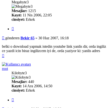
Megabyte3
Mesajlar:
1215
Kayıt:
11 Nis 2006, 22:05
cinsiyet:
Erkek
Alıntı
Mesaj
gönderen
Bekir 65
»
30 Haz 2007, 16:18
belki o download yapmak istedin youtube link yanlis dir, orda ingiliz
ce yazdi icin biraz ingilizcem iyi de, orda yaziyor ki: yanlis adres
Başa
dön
root
Kilobyte3
Mesajlar:
440
Kayıt:
14 Ara 2006, 14:50
cinsiyet:
Erkek
Alıntı