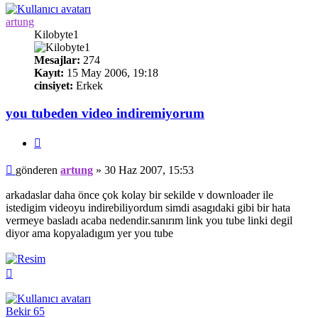
artung
Kilobyte1
Mesajlar:
274
Kayıt:
15 May 2006, 19:18
cinsiyet:
Erkek
you tubeden video indiremiyorum
Alıntı
Mesaj
gönderen
artung
»
30 Haz 2007, 15:53
arkadaslar daha önce çok kolay bir sekilde v downloader ile
istedigim videoyu indirebiliyordum simdi asagıdaki gibi bir hata
vermeye basladı acaba nedendir.sanırım link you tube linki degil
diyor ama kopyaladıgım yer you tube
Başa
dön
Bekir 65