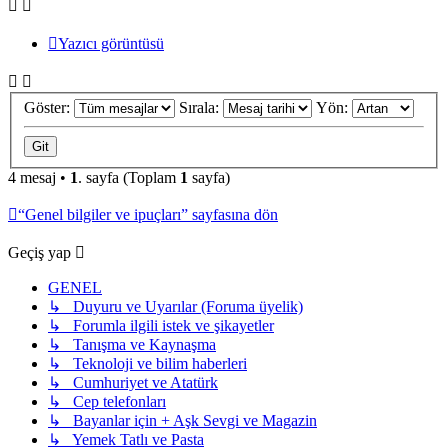
Yazıcı görüntüsü
Göster:
Sırala:
Yön:
4 mesaj •
1
. sayfa (Toplam
1
sayfa)
“Genel bilgiler ve ipuçları” sayfasına dön
Geçiş yap
GENEL
↳ Duyuru ve Uyarılar (Foruma üyelik)
↳ Forumla ilgili istek ve şikayetler
↳ Tanışma ve Kaynaşma
↳ Teknoloji ve bilim haberleri
↳ Cumhuriyet ve Atatürk
↳ Cep telefonları
↳ Bayanlar için + Aşk Sevgi ve Magazin
↳ Yemek Tatlı ve Pasta