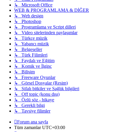
↳ Microsoft Office
WEB & PROGRAMLAMA & DİĞER
↳ Web design
↳ Photoshop
↳ Programlama ve Script dilleri
↳ Video sitelerinden paylaşımlar
↳ Türkçe müzik
↳ Yabancı müzik
↳ Belgeseller
↳ Türk Filimleri
↳ Faydalı ve Eğitim
↳ Komik ve İlginç
↳ Bilişim
↳ Freeware Oyunlar
↳ Görsel Dosyalar (Resim)
↳ Şifalı bitkiler ve Sağlık bilgileri
↳ Off topic (konu dışı)
↳ Özlü söz - hikaye
↳ Gerekli bilgi
↳ Tavsiye filimler
Forum ana sayfa
Tüm zamanlar
UTC+03:00