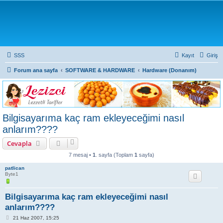
SSS
Kayıt
Giriş
Forum ana sayfa
SOFTWARE & HARDWARE
Hardware (Donanım)
Bilgisayarıma kaç ram ekleyeceğimi nasıl
anlarım????
Cevapla
7 mesaj •
1
. sayfa (Toplam
1
sayfa)
patlican
Byte1
Bilgisayarıma kaç ram ekleyeceğimi nasıl
anlarım????
M
21 Haz 2007, 15:25