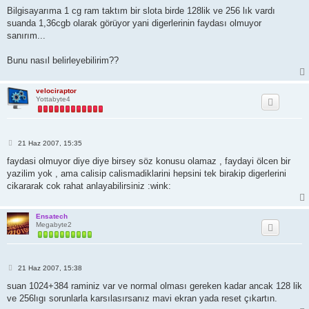
e
s
Bilgisayarıma 1 cg ram taktım bir slota birde 128lik ve 256 lık vardı
a
suanda 1,36cgb olarak görüyor yani digerlerinin faydası olmuyor
j
sanırım...
Bunu nasıl belirleyebilirim??
velociraptor
Yottabyte4
M
21 Haz 2007, 15:35
e
s
faydasi olmuyor diye diye birsey söz konusu olamaz , faydayi ölcen bir
a
yazilim yok , ama calisip calismadiklarini hepsini tek birakip digerlerini
j
cikararak cok rahat anlayabilirsiniz :wink:
Ensatech
Megabyte2
M
21 Haz 2007, 15:38
e
s
suan 1024+384 raminiz var ve normal olması gereken kadar ancak 128 lik
a
ve 256lıgı sorunlarla karsılasırsanız mavi ekran yada reset çıkartın.
j