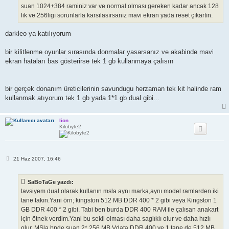
suan 1024+384 raminiz var ve normal olması gereken kadar ancak 128
lik ve 256lıgı sorunlarla karsılasırsanız mavi ekran yada reset çıkartın.
darkleo ya katılıyorum
bir kilitlenme oyunlar sırasında donmalar yasarsanız ve akabinde mavi
ekran hataları bas gösterirse tek 1 gb kullanmaya çalısın
bir gerçek donanım üreticilerinin savundugu herzaman tek kit halinde ram
kullanmak atıyorum tek 1 gb yada 1*1 gb dual gibi...
lion
Kilobyte2
M
21 Haz 2007, 16:46
e
s
a
SaBoTaGe yazdı:
j
tavsiyem dual olarak kullanın msla aynı marka,aynı model ramlarden iki
tane takın.Yani örn; kingston 512 MB DDR 400 * 2 gibi veya Kingston 1
GB DDR 400 * 2 gibi. Tabi ben burda DDR 400 RAM ile çalısan anakart
için ötnek verdim.Yani bu sekil olması daha saglıklı olur ve daha hızlı
olur. MSla bnde suan 2* 256 MB Vdata DDR 400 ve 1 tane de 512 MB