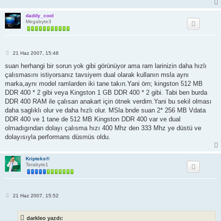
daddy_cool
Megabyte3
M
21 Haz 2007, 15:48
e
s
suan herhangi bir sorun yok gibi görünüyor ama ram larinizin daha hızlı
a
çalısmasını istiyorsanız tavsiyem dual olarak kullanın msla aynı
j
marka,aynı model ramlarden iki tane takın.Yani örn; kingston 512 MB
DDR 400 * 2 gibi veya Kingston 1 GB DDR 400 * 2 gibi. Tabi ben burda
DDR 400 RAM ile çalısan anakart için ötnek verdim.Yani bu sekil olması
daha saglıklı olur ve daha hızlı olur. MSla bnde suan 2* 256 MB Vdata
DDR 400 ve 1 tane de 512 MB Kingston DDR 400 var ve dual
olmadıgından dolayı çalısma hızı 400 Mhz den 333 Mhz ye düstü ve
dolayısıyla performans düsmüs oldu.
Kripteks®
Terabyte1
M
21 Haz 2007, 15:52
e
s
a
darkleo yazdı:
j