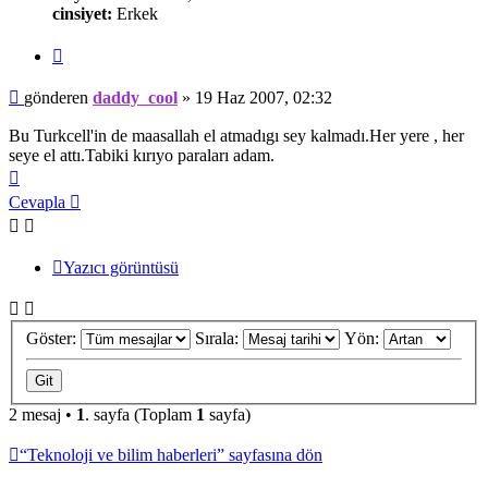
cinsiyet:
Erkek
Alıntı
Mesaj
gönderen
daddy_cool
»
19 Haz 2007, 02:32
Bu Turkcell'in de maasallah el atmadıgı sey kalmadı.Her yere , her
seye el attı.Tabiki kırıyo paraları adam.
Başa
dön
Cevapla
Yazıcı görüntüsü
Göster:
Sırala:
Yön:
2 mesaj •
1
. sayfa (Toplam
1
sayfa)
“Teknoloji ve bilim haberleri” sayfasına dön