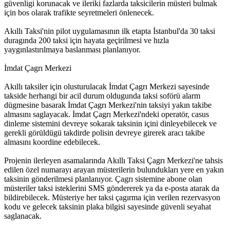
güvenligi korunacak ve ileriki fazlarda taksicilerin müsteri bulmak
için bos olarak trafikte seyretmeleri önlenecek.
Akıllı Taksi'nin pilot uygulamasının ilk etapta İstanbul'da 30 taksi
duragında 200 taksi için hayata geçirilmesi ve hızla
yaygınlastırılmaya baslanması planlanıyor.
İmdat Çagrı Merkezi
Akıllı taksiler için olusturulacak İmdat Çagrı Merkezi sayesinde
takside herhangi bir acil durum oldugunda taksi soförü alarm
dügmesine basarak İmdat Çagrı Merkezi'nin taksiyi yakın takibe
almasını saglayacak. İmdat Çagrı Merkezi'ndeki operatör, casus
dinleme sistemini devreye sokarak taksinin içini dinleyebilecek ve
gerekli görüldügü takdirde polisin devreye girerek aracı takibe
almasını koordine edebilecek.
Projenin ilerleyen asamalarında Akıllı Taksi Çagrı Merkezi'ne tahsis
edilen özel numarayı arayan müsterilerin bulundukları yere en yakın
taksinin gönderilmesi planlanıyor. Çagrı sistemine abone olan
müsteriler taksi isteklerini SMS göndererek ya da e-posta atarak da
bildirebilecek. Müsteriye her taksi çagırma için verilen rezervasyon
kodu ve gelecek taksinin plaka bilgisi sayesinde güvenli seyahat
saglanacak.