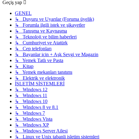
Geçiş yap
GENEL
↳ Duyuru ve Uyarılar (Foruma üyelik)
↳ Forumla ilgili istek ve şikayetler
↳ Tanışma ve Kaynaşma
↳ Teknoloji ve bilim haberleri
↳ Cumhuriyet ve Atatürk
↳ Cep telefonları
↳ Bayanlar için + Aşk Sevgi ve Magazin
↳ Yemek Tatlı ve Pasta
↳ Kitap
↳ Yemek mekanları tanıtımı
↳ Elektrik ve elektronik
İŞLETİM SİSTEMLERİ
↳ Windows 12
↳ Windows 11
↳ Windows 10
↳ Windows 8 ve 8.1
↳ Windows 7
↳ Windows Vista
↳ Windows XP
↳ Windows Server Ailesi
↳ Linux ve Unix tabanli isletim sistemleri