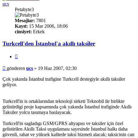
uçs
Petabyte3
Mesajlar:
7801
Kayıt:
15 Mar 2006, 18:06
cinsiyet:
Erkek
Turkcell'den İstanbul'a akıllı taksiler
Alıntı
Mesaj
gönderen
uçs
»
19 Haz 2007, 02:30
Çok yakında İstanbul trafigine Turkcell destegiyle akıllı taksiler
geliyor.
Turkcell'in is ortaklarından teknoloji sirketi Teknobil ile birlikte
gelistirdigi proje kapsamında çok yakında İstanbul trafiginde Akıllı
Taksiler yolcu tasımaya baslayacak.
Turkcell'in sagladıgı GSM/GPRS altyapısı ve taksiler için özel
gelistirilen Akıllı Taksi uygulaması sayesinde İstanbul halkı daha
güvenli, rahat ve yüksek kalitede taksi hizmeti alacak; taksicinin can