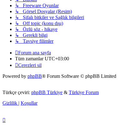
↳ Freeware Oyunlar
↳ Görsel Dosyalar (Resim)
↳ Şifalı bitkiler ve Sağlık bilgileri
↳ Off topic (konu dışı)
↳ Özlü söz - hikaye
↳ Gerekli bilgi
↳ Tavsiye filimler
Forum ana sayfa
Tüm zamanlar
UTC+03:00
Çerezleri sil
Powered by
phpBB
® Forum Software © phpBB Limited
Türkçe çeviri:
phpBB Türkiye
&
Türkiye Forum
Gizlilik
|
Koşullar