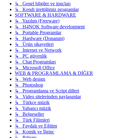
↳ Genel bilgiler ve ipuçları
↳ Kendi ürettiğimiz programlar
SOFTWARE & HARDWARE
↳ Yazılım (Freeware)
↳ H4NOK Software development
↳ Portable Programlar
↳ Hardware (Donanım)
↳ Ürün şikayetleri
↳ Internet ve Network
↳ PC güvenlik
↳ Chat Programları
↳ Microsoft Office
WEB & PROGRAMLAMA & DİĞER
↳ Web design
↳ Photoshop
↳ Programlama ve Script dilleri
↳ Video sitelerinden paylaşımlar
↳ Türkçe müzik
↳ Yabancı müzik
↳ Belgeseller
↳ Türk Filimleri
↳ Faydalı ve Eğitim
↳ Komik ve İlginç
↳ Bilişim