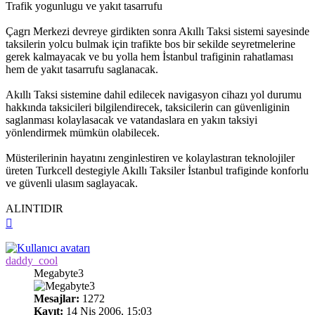
Trafik yogunlugu ve yakıt tasarrufu
Çagrı Merkezi devreye girdikten sonra Akıllı Taksi sistemi sayesinde
taksilerin yolcu bulmak için trafikte bos bir sekilde seyretmelerine
gerek kalmayacak ve bu yolla hem İstanbul trafiginin rahatlaması
hem de yakıt tasarrufu saglanacak.
Akıllı Taksi sistemine dahil edilecek navigasyon cihazı yol durumu
hakkında taksicileri bilgilendirecek, taksicilerin can güvenliginin
saglanması kolaylasacak ve vatandaslara en yakın taksiyi
yönlendirmek mümkün olabilecek.
Müsterilerinin hayatını zenginlestiren ve kolaylastıran teknolojiler
üreten Turkcell destegiyle Akıllı Taksiler İstanbul trafiginde konforlu
ve güvenli ulasım saglayacak.
ALINTIDIR
Başa
dön
daddy_cool
Megabyte3
Mesajlar:
1272
Kayıt:
14 Nis 2006, 15:03