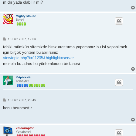
mıdır yada olabılır mı?
Mighty Mouse
Byte4
M
13 Haz 2007, 19:06
e
s
tabiki mümkün sitemizde biraz arastırma yaparsanız bu isi yapabilmek
a
için birçok yöntem bulabilirsiniz
j
viewtopic.php?t=11235&highlight=server
mesela bu adres bu yöntemlerden bir tanesi
Kripteks®
Terabyte1
M
13 Haz 2007, 20:45
e
s
konu tasınmıstır
a
j
velociraptor
Yottabyte4