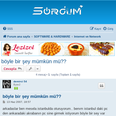
SSS
Kayıt
Giriş
Forum ana sayfa
SOFTWARE & HARDWARE
Internet ve Network
böyle bir şey mümkün mü??
Cevapla
4 mesaj •
1
. sayfa (Toplam
1
sayfa)
demirci 54
Byte2
böyle bir şey mümkün mü??
M
13 Haz 2007, 18:57
e
s
arkadaslar ben mesela istanbulda oturuyorum.. benım istanbul daki pc
a
den ankaradaki akrabanın pc sine girmek istiyorum böyle bir sey var
j