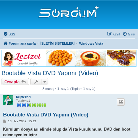
SSS
Kayıt
Giriş
Forum ana sayfa
İŞLETİM SİSTEMLERİ
Windows Vista
Bootable Vista DVD Yapımı (Video)
Cevapla
3 mesaj •
1
. sayfa (Toplam
1
sayfa)
Kripteks®
Terabyte1
Bootable Vista DVD Yapımı (Video)
M
13 Haz 2007, 15:21
e
s
Kurulum dosyaları elinde olup da Vista kurulumunu DVD den boot
a
edemeyenler için:
j