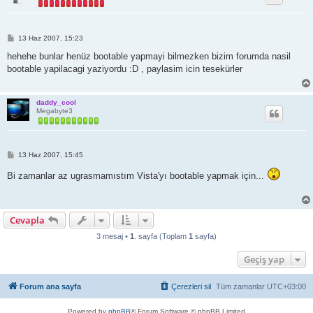
M
13 Haz 2007, 15:23
e
s
hehehe bunlar henüz bootable yapmayi bilmezken bizim forumda nasil
a
bootable yapilacagi yaziyordu :D , paylasim icin tesekürler
j
daddy_cool
Megabyte3
M
13 Haz 2007, 15:45
e
s
Bi zamanlar az ugrasmamıstım Vista'yı bootable yapmak için...
a
j
Cevapla
3 mesaj •
1
. sayfa (Toplam
1
sayfa)
Geçiş yap
Forum ana sayfa
Çerezleri sil
Tüm zamanlar
UTC+03:00
Powered by
phpBB
® Forum Software © phpBB Limited