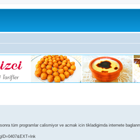
 sonra tüm programlar calismiyor ve acmak icin tikladigimda internete baglanm
angID=0407&EXT=lnk