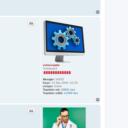
B
a
ş
a
d
ö
n
velociraptor
Yottabyte4
Mesajlar:
54655
Kayıt:
14 Mar 2006, 02:33
cinsiyet:
Erkek
Teşekkür etti:
20831 kez
Teşekkür edildi:
12390 kez
B
a
ş
a
d
ö
n