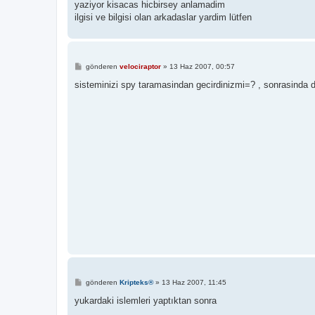
yaziyor kisacas hicbirsey anlamadim
ilgisi ve bilgisi olan arkadaslar yardim lütfen
M
gönderen
velociraptor
»
13 Haz 2007, 00:57
e
s
sisteminizi spy taramasindan gecirdinizmi=? , sonrasinda da 
a
j
M
gönderen
Kripteks®
»
13 Haz 2007, 11:45
e
s
yukardaki islemleri yaptıktan sonra
a