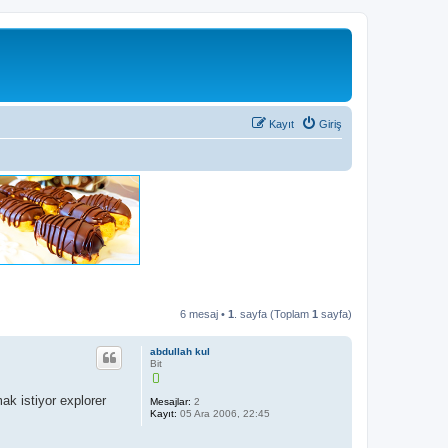
Kayıt
Giriş
6 mesaj •
1
. sayfa (Toplam
1
sayfa)
abdullah kul
Bit
ak istiyor explorer
Mesajlar:
2
Kayıt:
05 Ara 2006, 22:45