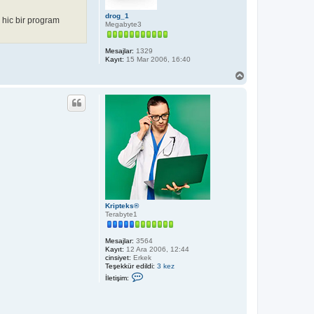
drog_1
 hic bir program
Megabyte3
Mesajlar:
1329
Kayıt:
15 Mar 2006, 16:40
B
a
ş
a
d
ö
n
Kripteks®
Terabyte1
Mesajlar:
3564
Kayıt:
12 Ara 2006, 12:44
cinsiyet:
Erkek
Teşekkür edildi:
3 kez
İ
İletişim:
l
e
t
i