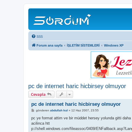
SSS
Forum ana sayfa
İŞLETİM SİSTEMLERİ
Windows XP
pc de internet haric hicbirsey olmuyor
Cevapla
pc de internet haric hicbirsey olmuyor
M
gönderen
abdullah kul
»
12 Haz 2007, 23:55
e
s
pc ye format attim ve bir müddet hersey yolunda gitti daha
a
acilinca htt
j
p://shell.windows.com/fileassoc/0409/ENFallback.asp?L