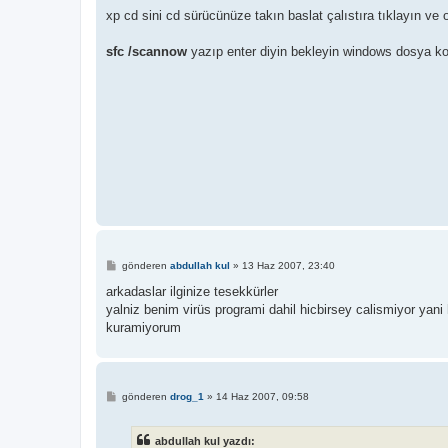
j
xp cd sini cd sürücünüze takın baslat çalıstıra tıklayın ve 
sfc /scannow
yazıp enter diyin bekleyin windows dosya ko
M
gönderen
abdullah kul
»
13 Haz 2007, 23:40
e
s
arkadaslar ilginize tesekkürler
a
yalniz benim virüs programi dahil hicbirsey calismiyor yani
j
kuramiyorum
M
gönderen
drog_1
»
14 Haz 2007, 09:58
e
s
a
abdullah kul yazdı:
j