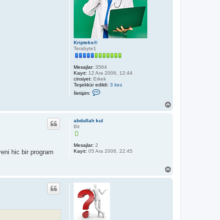
Kripteks®
Terabyte1
Mesajlar:
3564
Kayıt:
12 Ara 2006, 12:44
cinsiyet:
Erkek
Teşekkür edildi:
3 kez
İ
İletişim:
l
e
B
t
a
i
ş
ş
abdullah kul
a
i
Bit
d
m
K
ö
r
n
Mesajlar:
2
i
yeni hic bir program
Kayıt:
05 Ara 2006, 22:45
p
t
e
B
k
a
s
ş
®
a
d
ö
n