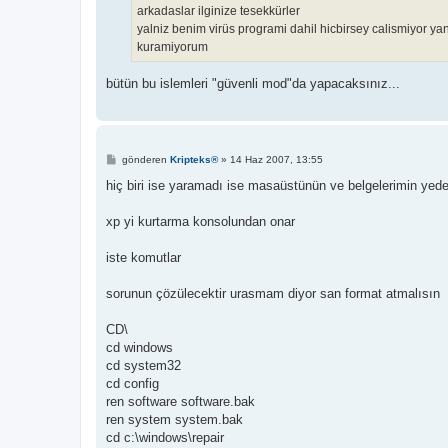
arkadaslar ilginize tesekkürler
yalniz benim virüs programi dahil hicbirsey calismiyor ya
kuramiyorum
bütün bu islemleri "güvenli mod"da yapacaksınız...
M
gönderen
Kripteks®
»
14 Haz 2007, 13:55
e
s
hiç biri ise yaramadı ise masaüstünün ve belgelerimin yede
a
j
xp yi kurtarma konsolundan onar
iste komutlar
sorunun çözülecektir urasmam diyor san format atmalısın
CD\
cd windows
cd system32
cd config
ren software software.bak
ren system system.bak
cd c:\windows\repair