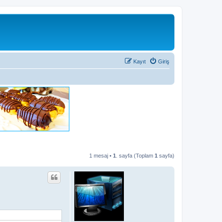
Kayıt
Giriş
1 mesaj •
1
. sayfa (Toplam
1
sayfa)