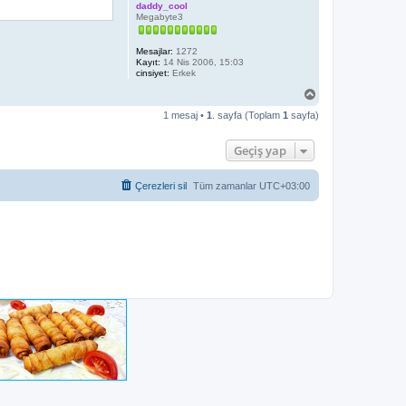
daddy_cool
Megabyte3
Mesajlar:
1272
Kayıt:
14 Nis 2006, 15:03
cinsiyet:
Erkek
B
a
1 mesaj •
1
. sayfa (Toplam
1
sayfa)
ş
a
d
Geçiş yap
ö
n
Çerezleri sil
Tüm zamanlar
UTC+03:00