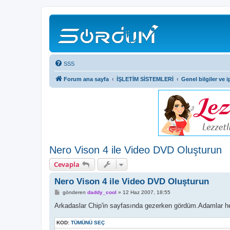
SSS
Forum ana sayfa
İŞLETİM SİSTEMLERİ
Genel bilgiler ve i
Nero Vison 4 ile Video DVD Oluşturun
Cevapla
Nero Vison 4 ile Video DVD Oluşturun
M
gönderen
daddy_cool
»
12 Haz 2007, 18:55
e
s
Arkadaslar Chip'in sayfasında gezerken gördüm.Adamlar he
a
j
KOD:
TÜMÜNÜ SEÇ