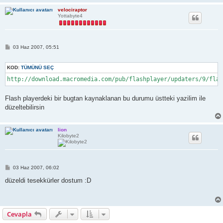
velociraptor
Yottabyte4
M
03 Haz 2007, 05:51
e
s
a
KOD:
TÜMÜNÜ SEÇ
j
http://download.macromedia.com/pub/flashplayer/updaters/9/flas
Flash playerdeki bir bugtan kaynaklanan bu durumu üstteki yazilim ile
düzeltebilirsin
lion
Kilobyte2
M
03 Haz 2007, 06:02
e
s
düzeldi tesekkürler dostum :D
a
j
Cevapla