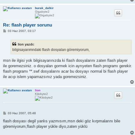
burak_dalkir
Gigabyte2
Re: flash player sorunu
M
03 Haz 2007, 03:17
e
s
a
lion yazdı:
j
bilgisayarımndaki flash dosyaları göremiyorum,
msn ile ilgisi yok bilgisayarınızda ki flash dosyalarını zaten flash player
ile goremezsiniz. o dosyaları gormek icin ayrıyeten flash programı gerekir.
flash programı **.swf dosyalarını acar bu dosyayı normal bi flash player
ile acıp islem yapamazsınız yada goremezsiniz.
lion
Kilobyte2
M
03 Haz 2007, 05:48
e
s
flash dosyası degil yanlıs yazmısım,msn deki göz kırpmalarını bile
a
göremiyorum,flash player yükle diyo,zaten yüklü
j