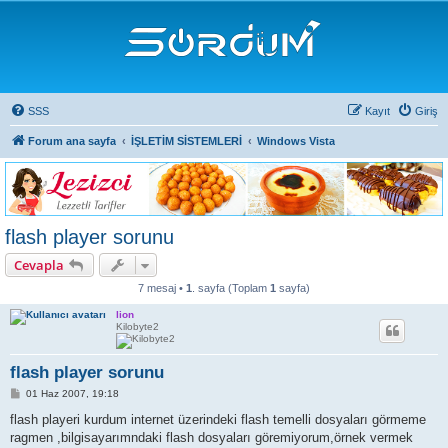
SSS
Kayıt
Giriş
Forum ana sayfa
İŞLETİM SİSTEMLERİ
Windows Vista
flash player sorunu
Cevapla
7 mesaj •
1
. sayfa (Toplam
1
sayfa)
lion
Kilobyte2
flash player sorunu
M
01 Haz 2007, 19:18
e
s
flash playeri kurdum internet üzerindeki flash temelli dosyaları görmeme
a
ragmen ,bilgisayarımndaki flash dosyaları göremiyorum,örnek vermek
j