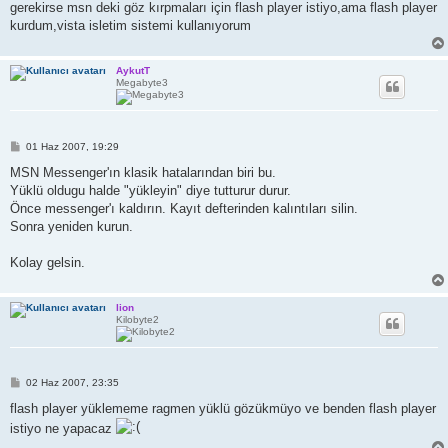
gerekirse msn deki göz kırpmaları için flash player istiyo,ama flash player
kurdum,vista isletim sistemi kullanıyorum
AykutT
Megabyte3
M
01 Haz 2007, 19:29
e
s
MSN Messenger'ın klasik hatalarından biri bu.
a
Yüklü oldugu halde "yükleyin" diye tutturur durur.
j
Önce messenger'ı kaldırın. Kayıt defterinden kalıntıları silin.
Sonra yeniden kurun.
Kolay gelsin.
lion
Kilobyte2
M
02 Haz 2007, 23:35
e
s
flash player yüklememe ragmen yüklü gözükmüyo ve benden flash player
a
istiyo ne yapacaz
j