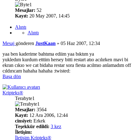
Mesajlar:
52
Kayıt:
20 May 2007, 14:45
Alıntı
Alıntı
Mesaj
gönderen
JustKaan
»
05 Haz 2007, 12:34
yaa ben kaderime bahtıma ediim yaa bıktım ya
yukledım kurdum etttim hersey bitti restart atıo acılırken mavi bi
ekran cıkıo we cat bidaha restar sora fiesta acılmıo anlamadım off
cıldırıcam hahaha hahaha :twisted:
Başa dön
Kripteks®
Terabyte1
Mesajlar:
3564
Kayıt:
12 Ara 2006, 12:44
cinsiyet:
Erkek
Teşekkür edildi:
3 kez
İletişim:
İletişim Kripteks®