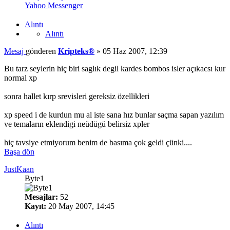
Yahoo Messenger
Alıntı
Alıntı
Mesaj
gönderen
Kripteks®
»
05 Haz 2007, 12:39
Bu tarz seylerin hiç biri saglık degil kardes bombos isler açıkacsı kur
normal xp
sonra hallet kırp srevisleri gereksiz özellikleri
xp speed i de kurdun mu al iste sana hız bunlar saçma sapan yazılım
ve temaların eklendigi neüdügü belirsiz xpler
hiç tavsiye etmiyorum benim de basıma çok geldi çünki....
Başa dön
JustKaan
Byte1
Mesajlar:
52
Kayıt:
20 May 2007, 14:45
Alıntı