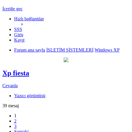
İçeriğe geç
Hızlı bağlantılar
SSS
Giriş
Kayıt
Forum ana sayfa
İŞLETİM SİSTEMLERİ
Windows XP
Xp fiesta
Cevapla
Yazıcı görüntüsü
39 mesaj
1
2
3
Sonraki