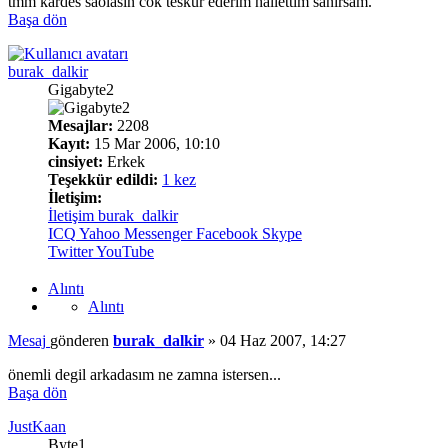
tmm kardes saolasın cok teskur ederım hallettim sanırsam.
Başa dön
burak_dalkir
Gigabyte2
Mesajlar:
2208
Kayıt:
15 Mar 2006, 10:10
cinsiyet:
Erkek
Teşekkür edildi:
1 kez
İletişim:
İletişim burak_dalkir
ICQ
Yahoo Messenger
Facebook
Skype
Twitter
YouTube
Alıntı
Alıntı
Mesaj
gönderen
burak_dalkir
»
04 Haz 2007, 14:27
önemli degil arkadasım ne zamna istersen...
Başa dön
JustKaan
Byte1