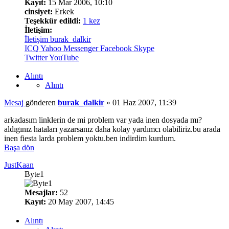
Kayıt:
15 Mar 2006, 10:10
cinsiyet:
Erkek
Teşekkür edildi:
1 kez
İletişim:
İletişim burak_dalkir
ICQ
Yahoo Messenger
Facebook
Skype
Twitter
YouTube
Alıntı
Alıntı
Mesaj
gönderen
burak_dalkir
»
01 Haz 2007, 11:39
arkadasım linklerin de mi problem var yada inen dosyada mı?
aldıgınız hataları yazarsanız daha kolay yardımcı olabiliriz.bu arada
inen fiesta larda problem yoktu.ben indirdim kurdum.
Başa dön
JustKaan
Byte1
Mesajlar:
52
Kayıt:
20 May 2007, 14:45
Alıntı