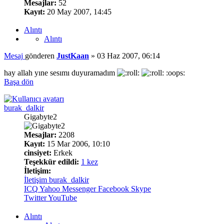
Mesajlar:
52
Kayıt:
20 May 2007, 14:45
Alıntı
Alıntı
Mesaj
gönderen
JustKaan
»
03 Haz 2007, 06:14
hay allah yıne sesımı duyuramadım
:oops:
Başa dön
burak_dalkir
Gigabyte2
Mesajlar:
2208
Kayıt:
15 Mar 2006, 10:10
cinsiyet:
Erkek
Teşekkür edildi:
1 kez
İletişim:
İletişim burak_dalkir
ICQ
Yahoo Messenger
Facebook
Skype
Twitter
YouTube
Alıntı