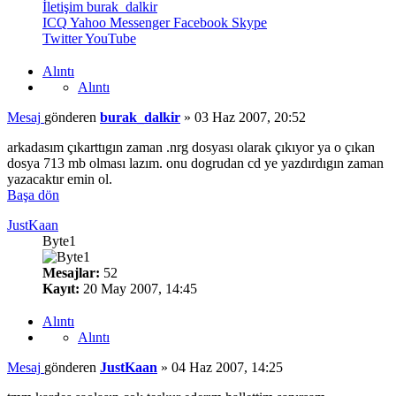
İletişim burak_dalkir
ICQ
Yahoo Messenger
Facebook
Skype
Twitter
YouTube
Alıntı
Alıntı
Mesaj
gönderen
burak_dalkir
»
03 Haz 2007, 20:52
arkadasım çıkarttıgın zaman .nrg dosyası olarak çıkıyor ya o çıkan
dosya 713 mb olması lazım. onu dogrudan cd ye yazdırdıgın zaman
yazacaktır emin ol.
Başa dön
JustKaan
Byte1
Mesajlar:
52
Kayıt:
20 May 2007, 14:45
Alıntı
Alıntı
Mesaj
gönderen
JustKaan
»
04 Haz 2007, 14:25