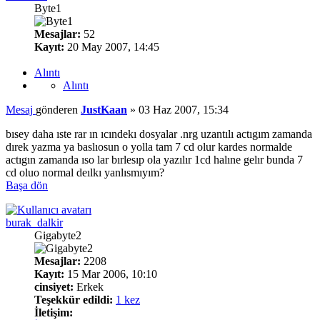
Byte1
Mesajlar:
52
Kayıt:
20 May 2007, 14:45
Alıntı
Alıntı
Mesaj
gönderen
JustKaan
»
03 Haz 2007, 15:34
bısey daha ıste rar ın ıcındekı dosyalar .nrg uzantılı actıgım zamanda
dırek yazma ya baslıosun o yolla tam 7 cd olur kardes normalde
actıgın zamanda ıso lar bırlesıp ola yazılır 1cd halıne gelır bunda 7
cd oluo normal deılkı yanlısmıyım?
Başa dön
burak_dalkir
Gigabyte2
Mesajlar:
2208
Kayıt:
15 Mar 2006, 10:10
cinsiyet:
Erkek
Teşekkür edildi:
1 kez
İletişim: