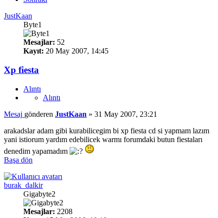
JustKaan
Byte1
Mesajlar:
52
Kayıt:
20 May 2007, 14:45
Xp fiesta
Alıntı
Alıntı
Mesaj
gönderen
JustKaan
»
31 May 2007, 23:21
arakadslar adam gibi kurabilicegim bi xp fiesta cd si yapmam lazım
yani istiorum yardım edebilicek warmı forumdaki butun fiestaları
denedim yapamadım
Başa dön
burak_dalkir
Gigabyte2
Mesajlar:
2208