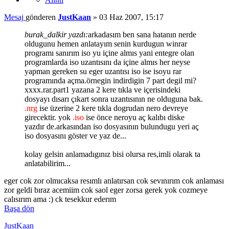
Mesaj
gönderen
JustKaan
»
03 Haz 2007, 15:17
burak_dalkir yazdı:
arkadasım ben sana hatanın nerde
oldugunu hemen anlatayım senin kurdugun winrar
programı sanırım iso yu içine almıs yani entegre olan
programlarda iso uzantısını da içine almıs her neyse
yapman gereken su eger uzantısı iso ise isoyu rar
programında açma.örnegin indirdigin 7 part degil mi?
xxxx.rar.part1 yazana 2 kere tıkla ve içerisindeki
dosyayı dısarı çıkart sonra uzantısının ne olduguna bak.
.nrg
ise üzerine 2 kere tıkla dogrudan nero devreye
girecektir. yok
.iso
ise önce neroyu aç kalıbı diske
yazdır de.arkasından iso dosyasının bulundugu yeri aç
iso dosyasını göster ve yaz de...
kolay gelsin anlamadıgınız bisi olursa res,imli olarak ta
anlatabilirim...
eger cok zor olmıcaksa resımlı anlatırsan cok sevınırım cok anlaması
zor geldi bıraz acemiim cok saol eger zorsa gerek yok cozmeye
calısırım ama :) ck tesekkur ederım
Başa dön
JustKaan