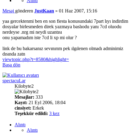
Alıntı
Mesaj
gönderen
JustKaan
»
01 Haz 2007, 15:16
yaa gercektenmi ben en son fiesta konusundaki 7part lıyı indirdim
dosyalar birlesmeden direk yazmaya baslıodu yanı 7cd oluodu
nerdeyse .nrg mi neydi uzantısı
onu yapamadım iste 7cd li xp mi olur ?
link de bu bakarsanız sevınırım pek ılgılenen olmadı adminimiz
dısında zatn
viewtopic.php?t=8580&highlight=
Başa dön
spectacuLar
Kilobyte2
Mesajlar:
333
Kayıt:
21 Eyl 2006, 18:04
cinsiyet:
Erkek
Teşekkür edildi:
3 kez
Alıntı
Alıntı