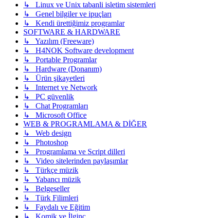
↳ Linux ve Unix tabanli isletim sistemleri
↳ Genel bilgiler ve ipuçları
↳ Kendi ürettiğimiz programlar
SOFTWARE & HARDWARE
↳ Yazılım (Freeware)
↳ H4NOK Software development
↳ Portable Programlar
↳ Hardware (Donanım)
↳ Ürün şikayetleri
↳ Internet ve Network
↳ PC güvenlik
↳ Chat Programları
↳ Microsoft Office
WEB & PROGRAMLAMA & DİĞER
↳ Web design
↳ Photoshop
↳ Programlama ve Script dilleri
↳ Video sitelerinden paylaşımlar
↳ Türkçe müzik
↳ Yabancı müzik
↳ Belgeseller
↳ Türk Filimleri
↳ Faydalı ve Eğitim
↳ Komik ve İlginç