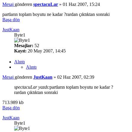
Mesaj
gönderen
spectacuLar
»
01 Haz 2007, 15:24
partların toplam boyutu ne kadar ?rardan çıktıktan sonraki
Başa dön
JustKaan
Byte1
Mesajlar:
52
Kayıt:
20 May 2007, 14:45
Alıntı
Alıntı
Mesaj
gönderen
JustKaan
»
02 Haz 2007, 02:39
spectacuLar yazdı:
partların toplam boyutu ne kadar ?
rardan çıktıktan sonraki
713.989 kb
Başa dön
JustKaan
Byte1