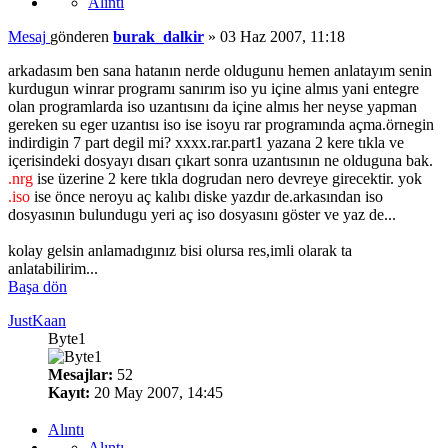
Alıntı
Mesaj
gönderen
burak_dalkir
»
03 Haz 2007, 11:18
arkadasım ben sana hatanın nerde oldugunu hemen anlatayım senin
kurdugun winrar programı sanırım iso yu içine almıs yani entegre
olan programlarda iso uzantısını da içine almıs her neyse yapman
gereken su eger uzantısı iso ise isoyu rar programında açma.örnegin
indirdigin 7 part degil mi? xxxx.rar.part1 yazana 2 kere tıkla ve
içerisindeki dosyayı dısarı çıkart sonra uzantısının ne olduguna bak.
.nrg
ise üzerine 2 kere tıkla dogrudan nero devreye girecektir. yok
.iso
ise önce neroyu aç kalıbı diske yazdır de.arkasından iso
dosyasının bulundugu yeri aç iso dosyasını göster ve yaz de...
kolay gelsin anlamadıgınız bisi olursa res,imli olarak ta
anlatabilirim...
Başa dön
JustKaan
Byte1
Mesajlar:
52
Kayıt:
20 May 2007, 14:45
Alıntı
Alıntı