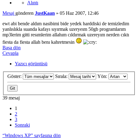
Alıntı
Mesaj
gönderen
JustKaan
»
05 Haz 2007, 12:46
ewt abi bende aldım nasibimi bide yedek harddiski de temizledim
yanlıslıkla suanda kafayı sıyırmak uzeryeım 50gb programlarım
mp3lerim gitti resımlerim allahım cıldırmak uzereyım nerden cıktı
fiesta da fiesta allah benı kahretmesin
Başa dön
Cevapla
Yazıcı görüntüsü
Göster:
Sırala:
Yön:
39 mesaj
1
2
3
Sonraki
“Windows XP” sayfasına dön