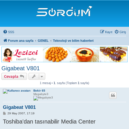
SSS
Kayıt
Giriş
Forum ana sayfa
GENEL
Teknoloji ve bilim haberleri
Gigabeat V801
Cevapla
1 mesaj •
1
. sayfa (Toplam
1
sayfa)
Bekir 65
Megabyte3
Gigabeat V801
M
29 May 2007, 17:19
e
Toshiba'dan tasınabilir Media Center
s
a
j