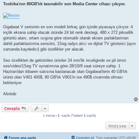
Toshiba'nın 80GB'lık tasınabilir son Media Center cihazı çıkıyor.
Gigabeat V serisinin en son modeli birkaç gün içinde piyasaya çıkıyor. 4
inçlik ekrana sahip olacak üründe 24 bit renk destegi, 480 x 272 piksellik
görüntü alanı, ortam ısıgına göre otomatik olarak ekranı parlaklastıran
dahili parlaklastırma sensörü, 1Seg radyo alıcı ve dijital TV gösterici (aynı
zamanda kaydedici) gibi özellikler yer alacak.
Ses özellikleri de gelistirilen ürünler 24 mm'lik inceliginde ve pil ömrü
ses/video/1Seg TV oynatımına göre 28/10/8 saat süreye sahip. 1
Haziran'dan itibaren satısına baslanacak olan Gigabeat'lerin 40 GB'lık
ürünü olan V401 400$, 80 GB'lık V801'in ise 490$ civarında olması
bekleniyor.
Alintidir
Cevapla
1 mesaj •
1
. sayfa (Toplam
1
sayfa)
Geçiş yap
Forum ana sayfa
Çerezleri sil
Tüm zamanlar
UTC+03:00