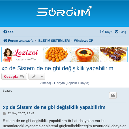
SSS
Kayıt
Giriş
Forum ana sayfa
İŞLETİM SİSTEMLERİ
Windows XP
xp de Sistem de ne gbi değişiklik yapabilirim
Cevapla
2 mesaj •
1
. sayfa (Toplam
1
sayfa)
bizzare
xp de Sistem de ne gbi değişiklik yapabilirim
M
22 May 2007, 23:41
e
s
Sistem de ne gbi degisiklik yapabilirim ör bat dosyaları var bu
a
uzantılardaki ayarlamalar sistemi güçlendirebilecegim uzantıdaki dosyalar
j