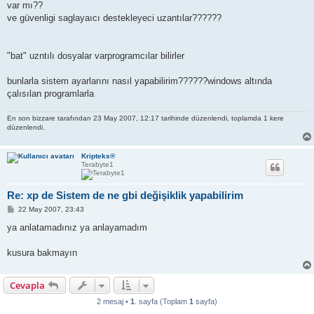
var mı??
ve güvenligi saglayaıcı destekleyeci uzantılar??????
"bat" uzntılı dosyalar varprogramcılar bilirler
bunlarla sistem ayarlarını nasıl yapabilirim??????windows altında
çalısılan programlarla
En son
bizzare
tarafından 23 May 2007, 12:17 tarihinde düzenlendi, toplamda 1 kere
düzenlendi.
Kripteks®
Terabyte1
Re: xp de Sistem de ne gbi değişiklik yapabilirim
M
22 May 2007, 23:43
e
s
ya anlatamadınız ya anlayamadım
a
j
kusura bakmayın
Cevapla
2 mesaj •
1
. sayfa (Toplam
1
sayfa)