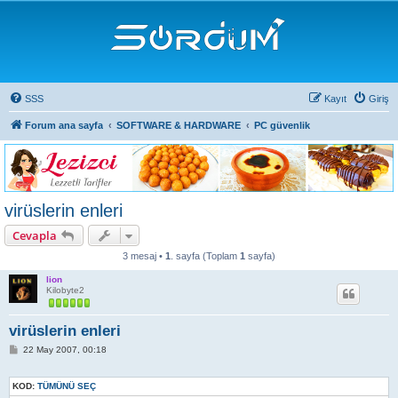
SSS
Kayıt
Giriş
Forum ana sayfa
SOFTWARE & HARDWARE
PC güvenlik
virüslerin enleri
Cevapla
3 mesaj •
1
. sayfa (Toplam
1
sayfa)
lion
Kilobyte2
virüslerin enleri
M
22 May 2007, 00:18
e
s
a
KOD:
TÜMÜNÜ SEÇ
j