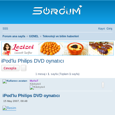
SSS
Kayıt
Giriş
Forum ana sayfa
GENEL
Teknoloji ve bilim haberleri
iPod'lu Philips DVD oynatıcı
Cevapla
1 mesaj •
1
. sayfa (Toplam
1
sayfa)
Mu®aT
Kilobyte4
iPod'lu Philips DVD oynatıcı
M
15 May 2007, 09:48
e
s
a
j