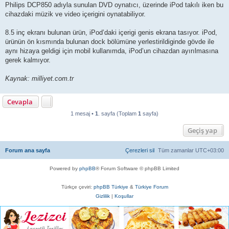
Philips DCP850 adıyla sunulan DVD oynatıcı, üzerinde iPod takılı iken bu
cihazdaki müzik ve video içerigini oynatabiliyor.
8.5 inç ekranı bulunan ürün, iPod’daki içerigi genis ekrana tasıyor. iPod,
ürünün ön kısmında bulunan dock bölümüne yerlestirildiginde gövde ile
aynı hizaya geldigi için mobil kullanımda, iPod’un cihazdan ayırılmasına
gerek kalmıyor.
Kaynak: milliyet.com.tr
Cevapla
1 mesaj •
1
. sayfa (Toplam
1
sayfa)
Geçiş yap
Forum ana sayfa
Çerezleri sil
Tüm zamanlar
UTC+03:00
Powered by
phpBB
® Forum Software © phpBB Limited
Türkçe çeviri:
phpBB Türkiye
&
Türkiye Forum
Gizlilik
|
Koşullar