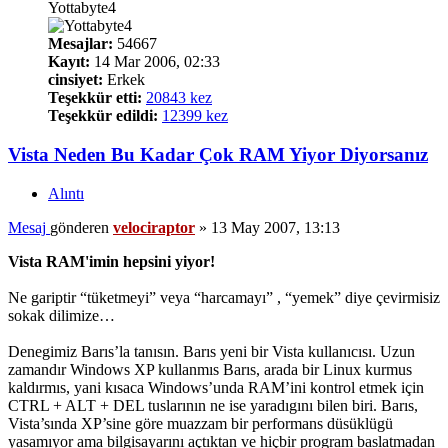
Yottabyte4
Mesajlar:
54667
Kayıt:
14 Mar 2006, 02:33
cinsiyet:
Erkek
Teşekkür etti:
20843 kez
Teşekkür edildi:
12399 kez
Vista Neden Bu Kadar Çok RAM Yiyor Diyorsanız
Alıntı
Mesaj
gönderen
velociraptor
»
13 May 2007, 13:13
Vista RAM'imin hepsini yiyor!
Ne gariptir “tüketmeyi” veya “harcamayı” , “yemek” diye çevirmisiz
sokak dilimize…
Denegimiz Barıs’la tanısın. Barıs yeni bir Vista kullanıcısı. Uzun
zamandır Windows XP kullanmıs Barıs, arada bir Linux kurmus
kaldırmıs, yani kısaca Windows’unda RAM’ini kontrol etmek için
CTRL + ALT + DEL tuslarının ne ise yaradıgını bilen biri. Barıs,
Vista’sında XP’sine göre muazzam bir performans düsüklügü
yasamıyor ama bilgisayarını açtıktan ve hiçbir program baslatmadan