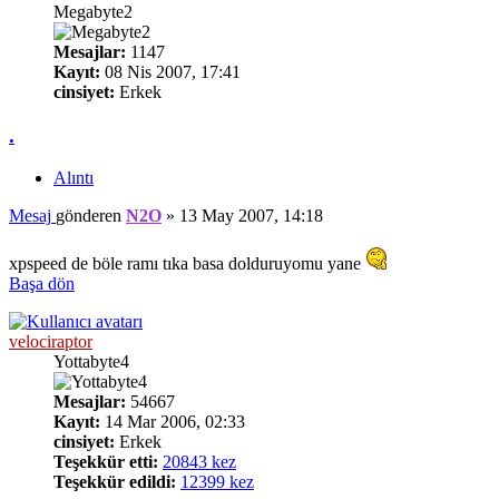
Megabyte2
Mesajlar:
1147
Kayıt:
08 Nis 2007, 17:41
cinsiyet:
Erkek
.
Alıntı
Mesaj
gönderen
N2O
»
13 May 2007, 14:18
xpspeed de böle ramı tıka basa dolduruyomu yane
Başa dön
velociraptor
Yottabyte4
Mesajlar:
54667
Kayıt:
14 Mar 2006, 02:33
cinsiyet:
Erkek
Teşekkür etti:
20843 kez
Teşekkür edildi:
12399 kez