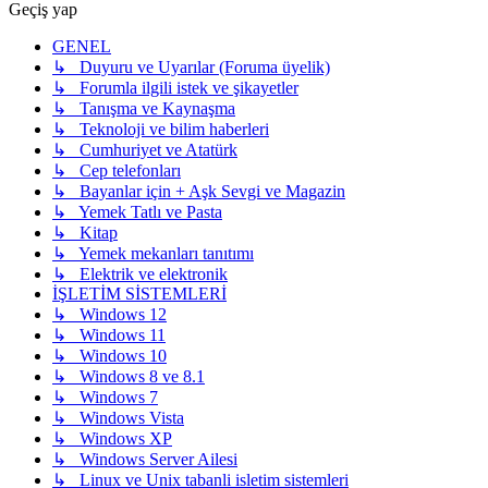
Geçiş yap
GENEL
↳ Duyuru ve Uyarılar (Foruma üyelik)
↳ Forumla ilgili istek ve şikayetler
↳ Tanışma ve Kaynaşma
↳ Teknoloji ve bilim haberleri
↳ Cumhuriyet ve Atatürk
↳ Cep telefonları
↳ Bayanlar için + Aşk Sevgi ve Magazin
↳ Yemek Tatlı ve Pasta
↳ Kitap
↳ Yemek mekanları tanıtımı
↳ Elektrik ve elektronik
İŞLETİM SİSTEMLERİ
↳ Windows 12
↳ Windows 11
↳ Windows 10
↳ Windows 8 ve 8.1
↳ Windows 7
↳ Windows Vista
↳ Windows XP
↳ Windows Server Ailesi
↳ Linux ve Unix tabanli isletim sistemleri