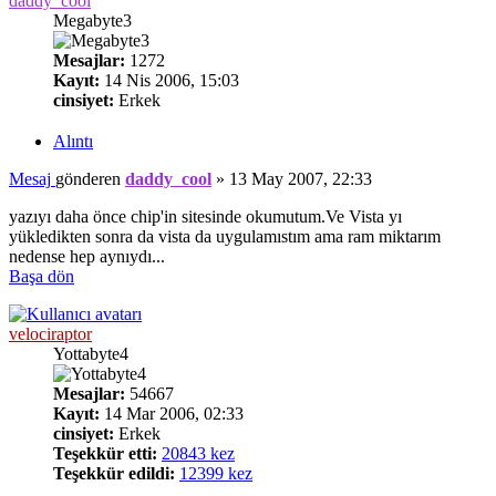
daddy_cool
Megabyte3
Mesajlar:
1272
Kayıt:
14 Nis 2006, 15:03
cinsiyet:
Erkek
Alıntı
Mesaj
gönderen
daddy_cool
»
13 May 2007, 22:33
yazıyı daha önce chip'in sitesinde okumutum.Ve Vista yı
yükledikten sonra da vista da uygulamıstım ama ram miktarım
nedense hep aynıydı...
Başa dön
velociraptor
Yottabyte4
Mesajlar:
54667
Kayıt:
14 Mar 2006, 02:33
cinsiyet:
Erkek
Teşekkür etti:
20843 kez
Teşekkür edildi:
12399 kez