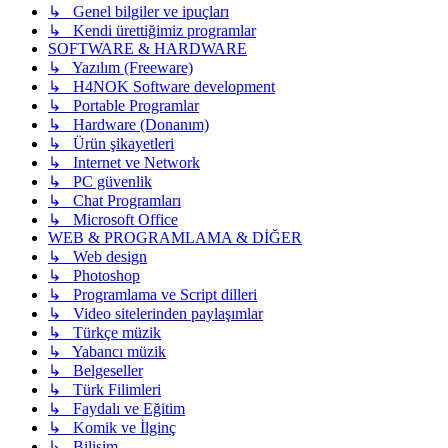
↳ Genel bilgiler ve ipuçları
↳ Kendi ürettiğimiz programlar
SOFTWARE & HARDWARE
↳ Yazılım (Freeware)
↳ H4NOK Software development
↳ Portable Programlar
↳ Hardware (Donanım)
↳ Ürün şikayetleri
↳ Internet ve Network
↳ PC güvenlik
↳ Chat Programları
↳ Microsoft Office
WEB & PROGRAMLAMA & DİĞER
↳ Web design
↳ Photoshop
↳ Programlama ve Script dilleri
↳ Video sitelerinden paylaşımlar
↳ Türkçe müzik
↳ Yabancı müzik
↳ Belgeseller
↳ Türk Filimleri
↳ Faydalı ve Eğitim
↳ Komik ve İlginç
↳ Bilişim