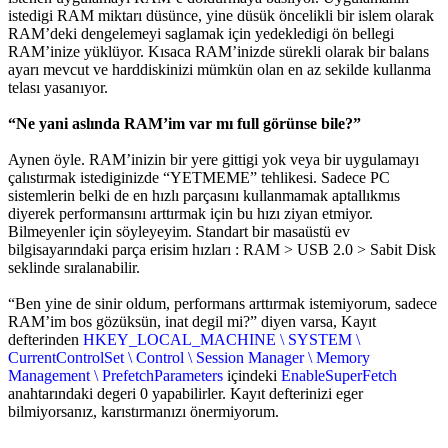
istedigi RAM miktarı düsünce, yine düsük öncelikli bir islem olarak
RAM’deki dengelemeyi saglamak için yedekledigi ön bellegi
RAM’inize yüklüyor. Kısaca RAM’inizde sürekli olarak bir balans
ayarı mevcut ve harddiskinizi mümkün olan en az sekilde kullanma
telası yasanıyor.
“Ne yani aslında RAM’im var mı full görünse bile?”
Aynen öyle. RAM’inizin bir yere gittigi yok veya bir uygulamayı
çalıstırmak istediginizde “YETMEME” tehlikesi. Sadece PC
sistemlerin belki de en hızlı parçasını kullanmamak aptallıkmıs
diyerek performansını arttırmak için bu hızı ziyan etmiyor.
Bilmeyenler için söyleyeyim. Standart bir masaüstü ev
bilgisayarındaki parça erisim hızları : RAM > USB 2.0 > Sabit Disk
seklinde sıralanabilir.
“Ben yine de sinir oldum, performans arttırmak istemiyorum, sadece
RAM’im bos gözüksün, inat degil mi?” diyen varsa, Kayıt
defterinden
HKEY_LOCAL_MACHINE \ SYSTEM \
CurrentControlSet \ Control \ Session Manager \ Memory
Management \ PrefetchParameters
içindeki
EnableSuperFetch
anahtarındaki degeri 0 yapabilirler. Kayıt defterinizi eger
bilmiyorsanız, karıstırmanızı önermiyorum.