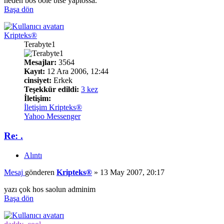
neden bos ööle bise yapıossa.
Başa dön
Kripteks®
Terabyte1
Mesajlar:
3564
Kayıt:
12 Ara 2006, 12:44
cinsiyet:
Erkek
Teşekkür edildi:
3 kez
İletişim:
İletişim Kripteks®
Yahoo Messenger
Re: .
Alıntı
Mesaj
gönderen
Kripteks®
»
13 May 2007, 20:17
yazı çok hos saolun adminim
Başa dön