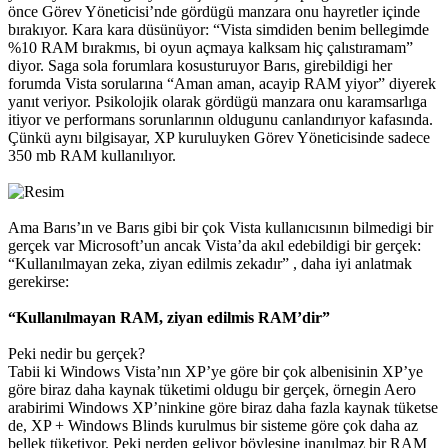
önce Görev Yöneticisi’nde gördügü manzara onu hayretler içinde
bırakıyor. Kara kara düsünüyor: “Vista simdiden benim bellegimde
%10 RAM bırakmıs, bi oyun açmaya kalksam hiç çalıstıramam”
diyor. Saga sola forumlara kosusturuyor Barıs, girebildigi her
forumda Vista sorularına “Aman aman, acayip RAM yiyor” diyerek
yanıt veriyor. Psikolojik olarak gördügü manzara onu karamsarlıga
itiyor ve performans sorunlarının oldugunu canlandırıyor kafasında.
Çünkü aynı bilgisayar, XP kuruluyken Görev Yöneticisinde sadece
350 mb RAM kullanılıyor.
Ama Barıs’ın ve Barıs gibi bir çok Vista kullanıcısının bilmedigi bir
gerçek var Microsoft’un ancak Vista’da akıl edebildigi bir gerçek:
“Kullanılmayan zeka, ziyan edilmis zekadır” , daha iyi anlatmak
gerekirse:
“Kullanılmayan RAM, ziyan edilmis RAM’dir”
Peki nedir bu gerçek?
Tabii ki Windows Vista’nın XP’ye göre bir çok albenisinin XP’ye
göre biraz daha kaynak tüketimi oldugu bir gerçek, örnegin Aero
arabirimi Windows XP’ninkine göre biraz daha fazla kaynak tüketse
de, XP + Windows Blinds kurulmus bir sisteme göre çok daha az
bellek tüketiyor. Peki nerden geliyor böylesine inanılmaz bir RAM