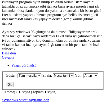
kurcalayan program oyun kurup kaldıran birinin islem kaydını
tutmakta biraz zorlanıcak gibi geliyor bana ayrıca mesela rami sık
kullanılan dosyalardan oyun dosyalarına aktarmakta bir islem gücü
ister,bu islemi yapacak hizmet programı ayrı bellek iislemci gücü
ister microsoft sanki kas yapayım derken göz çıkarmıs gibime
geliyor
Aynı sey windows 98 çıktıgında da olmustu "bilgisayarınız artık
daha hızlı çalısacak" tarzı söylemler.Fakat vista iyi çalısabilmek için
iyi bir donanım istiyor ki o donanım olan bir bilgisayarda xp zaten
vistadan kat kat hızlı çalısıyor. 2 gb ram olan bir pcde tabii ki hızlı
çalısacak
Başa dön
Cevapla
Yazıcı görüntüsü
Göster:
Sırala:
Yön:
10 mesaj •
1
. sayfa (Toplam
1
sayfa)
“Windows Vista” sayfasına dön