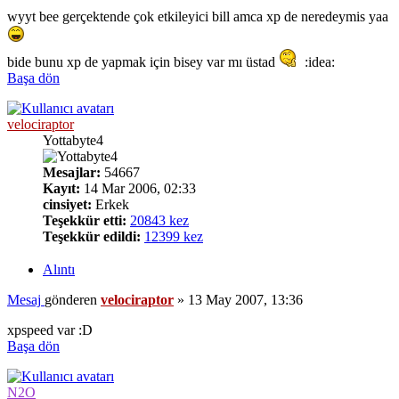
wyyt bee gerçektende çok etkileyici bill amca xp de neredeymis yaa
bide bunu xp de yapmak için bisey var mı üstad
:idea:
Başa dön
velociraptor
Yottabyte4
Mesajlar:
54667
Kayıt:
14 Mar 2006, 02:33
cinsiyet:
Erkek
Teşekkür etti:
20843 kez
Teşekkür edildi:
12399 kez
Alıntı
Mesaj
gönderen
velociraptor
»
13 May 2007, 13:36
xpspeed var :D
Başa dön
N2O