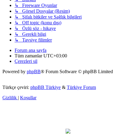
↳ Freeware Oyunlar
↳ Görsel Dosyalar (Resim)
↳ Şifalı bitkiler ve Sağlık bilgileri
↳ Off topic (konu dışı)
↳ Özlü söz - hikaye
↳ Gerekli bilgi
↳ Tavsiye filimler
Forum ana sayfa
Tüm zamanlar
UTC+03:00
Çerezleri sil
Powered by
phpBB
® Forum Software © phpBB Limited
Türkçe çeviri:
phpBB Türkiye
&
Türkiye Forum
Gizlilik
|
Koşullar