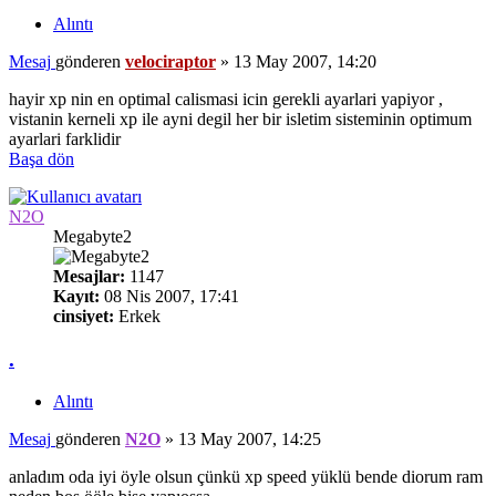
Alıntı
Mesaj
gönderen
velociraptor
»
13 May 2007, 14:20
hayir xp nin en optimal calismasi icin gerekli ayarlari yapiyor ,
vistanin kerneli xp ile ayni degil her bir isletim sisteminin optimum
ayarlari farklidir
Başa dön
N2O
Megabyte2
Mesajlar:
1147
Kayıt:
08 Nis 2007, 17:41
cinsiyet:
Erkek
.
Alıntı
Mesaj
gönderen
N2O
»
13 May 2007, 14:25
anladım oda iyi öyle olsun çünkü xp speed yüklü bende diorum ram