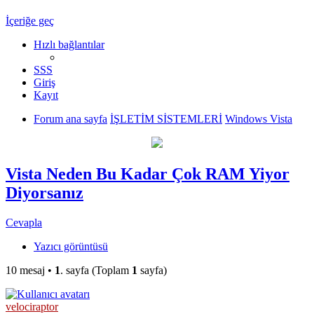
İçeriğe geç
Hızlı bağlantılar
SSS
Giriş
Kayıt
Forum ana sayfa
İŞLETİM SİSTEMLERİ
Windows Vista
Vista Neden Bu Kadar Çok RAM Yiyor
Diyorsanız
Cevapla
Yazıcı görüntüsü
10 mesaj •
1
. sayfa (Toplam
1
sayfa)
velociraptor