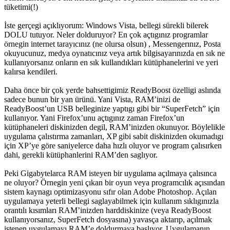
tüketimi(!)
İste gerçegi açıklıyorum: Windows Vista, bellegi sürekli bilerek
DOLU tutuyor. Neler dolduruyor? En çok açtıgınız programlar
örnegin internet tarayıcınız (ne olursa olsun) , Messengerınız, Posta
okuyucunuz, medya oynatıcınız veya artık bilgisayarınızda en sık ne
kullanıyorsanız onların en sık kullandıkları kütüphanelerini ve yeri
kalırsa kendileri.
Daha önce bir çok yerde bahsettigimiz ReadyBoost özelligi aslında
sadece bunun bir yan ürünü. Yani Vista, RAM’inizi de
ReadyBoost’un USB belleginize yaptıgı gibi bir “SuperFetch” için
kullanıyor. Yani Firefox’unu açtıgınız zaman Firefox’un
kütüphaneleri diskinizden degil, RAM’inizden okunuyor. Böylelikle
uygulama çalıstırma zamanları, XP gibi sabit diskinizden okumadıgı
için XP’ye göre saniyelerce daha hızlı oluyor ve program çalısırken
dahi, gerekli kütüphanlerini RAM’den saglıyor.
Peki Gigabytelarca RAM isteyen bir uygulama açılmaya çalısınca
ne oluyor? Örnegin yeni çıkan bir oyun veya programcılık açısından
sistem kaynagı optimizasyonu sıfır olan Adobe Photoshop. Açılan
uygulamaya yeterli bellegi saglayabilmek için kullanım sıklıgınızla
orantılı kısımları RAM’inizden harddiskinize (veya ReadyBoost
kullanıyorsanız, SuperFetch dosyasına) yavasça aktarıp, açılmak
istenen uygulamayı RAM’e doldurmaya baslıyor. Uygulamanın