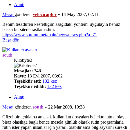
Alıntı
Mesaj
gönderen
velociraptor
»
14 May 2007, 02:11
Benim tesadüfen kesfettigim asagidaki yöntemi uygulayin henüz
baska bir sitede rastlamadim:
https://www.sordum.net/main/news/news.php?a=71
Başa dön
south
Kilobyte2
Mesajlar:
346
Kayıt:
13 Eyl 2007, 03:02
Teşekkür etti:
102 kez
Teşekkür edildi:
132 kez
Alıntı
Mesaj
gönderen
south
»
22 Mar 2008, 19:38
Güzel bir açıklama ama sık kullanılan dosyaları bellekte tutma olayı
biraz olasılıga baglı bence mesela günlük olarak rutin programlarla
rutin isler yapan insanlar için yararlı olabilir ama bilgisayarını sürekli