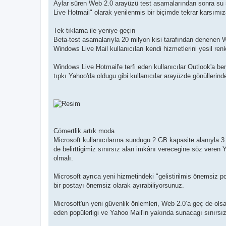
Aylar süren Web 2.0 arayüzü test asamalarından sonra su 
Live Hotmail" olarak yenilenmis bir biçimde tekrar karsımı
Tek tıklama ile yeniye geçin
Beta-test asamalarıyla 20 milyon kisi tarafından denenen 
Windows Live Mail kullanıcıları kendi hizmetlerini yesil ren
Windows Live Hotmail'e terfi eden kullanıcılar Outlook'a be
tıpkı Yahoo'da oldugu gibi kullanıcılar arayüzde gönülleri
Cömertlik artık moda
Microsoft kullanıcılarına sundugu 2 GB kapasite alanıyla 
de belirttigimiz sınırsız alan imkânı verecegine söz veren 
olmalı.
Microsoft ayrıca yeni hizmetindeki "gelistirilmis önemsiz 
bir postayı önemsiz olarak ayırabiliyorsunuz.
Microsoft'un yeni güvenlik önlemleri, Web 2.0’a geç de olsa
eden popülerligi ve Yahoo Mail'in yakında sunacagı sınırs