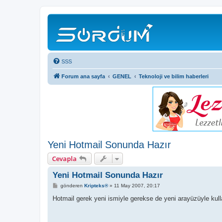
SSS
Forum ana sayfa
GENEL
Teknoloji ve bilim haberleri
Yeni Hotmail Sonunda Hazır
Cevapla
Yeni Hotmail Sonunda Hazır
M
gönderen
Kripteks®
»
11 May 2007, 20:17
e
s
Hotmail gerek yeni ismiyle gerekse de yeni arayüzüyle kullan
a
j