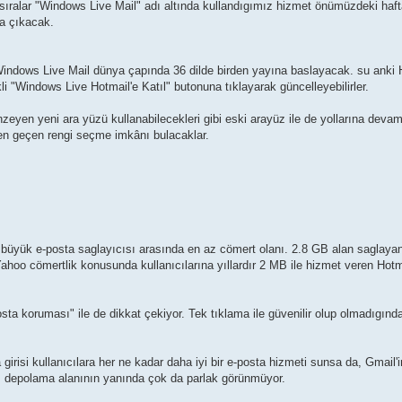
sıralar "Windows Live Mail" adı altında kullandıgımız hizmet önümüzdeki haf
za çıkacak.
Windows Live Mail dünya çapında 36 dilde birden yayına baslayacak. su anki
kli "Windows Live Hotmail'e Katıl" butonuna tıklayarak güncelleyebilirler.
nzeyen yeni ara yüzü kullanabilecekleri gibi eski arayüz ile de yollarına devam
nden geçen rengi seçme imkânı bulacaklar.
3 büyük e-posta saglayıcısı arasında en az cömert olanı. 2.8 GB alan saglay
Yahoo cömertlik konusunda kullanıcılarına yıllardır 2 MB ile hizmet veren Hotm
posta koruması" ile de dikkat çekiyor. Tek tıklama ile güvenilir olup olmadıg
 girisi kullanıcılara her ne kadar daha iyi bir e-posta hizmeti sunsa da, Gmai
ız depolama alanının yanında çok da parlak görünmüyor.