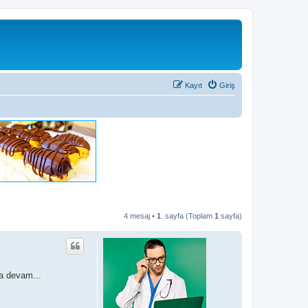
Kayıt
Giriş
4 mesaj •
1
. sayfa (Toplam
1
sayfa)
ya devam...