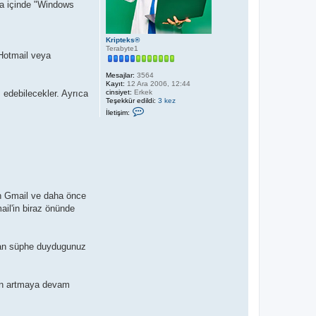
ta içinde "Windows
Kripteks®
Terabyte1
 Hotmail veya
Mesajlar:
3564
Kayıt:
12 Ara 2006, 12:44
cinsiyet:
Erkek
 edebilecekler. Ayrıca
Teşekkür edildi:
3 kez
İ
İletişim:
l
e
t
i
ş
i
m
K
r
i
an Gmail ve daha önce
p
ail'in biraz önünde
t
e
k
s
®
ından süphe duydugunuz
l'in artmaya devam