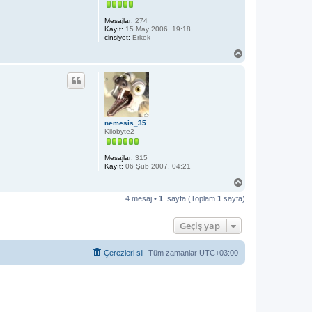
Mesajlar:
274
Kayıt:
15 May 2006, 19:18
cinsiyet:
Erkek
B
a
ş
a
d
ö
n
nemesis_35
Kilobyte2
Mesajlar:
315
Kayıt:
06 Şub 2007, 04:21
B
a
4 mesaj •
1
. sayfa (Toplam
1
sayfa)
ş
a
d
Geçiş yap
ö
n
Çerezleri sil
Tüm zamanlar
UTC+03:00