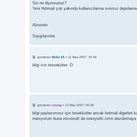
Siz ne diyorsunuz?
Yeni Hotmail çok yakında kullanıcılarına sınırsız depolama
Alınıtıdır
Saygılarımla
M
gönderen
Bekir 65
»
11 May 2007, 20:49
e
s
bilgi icin tessekürler :D
a
j
M
gönderen
artung
»
12 May 2007, 00:28
e
s
bilgi paylasımınız için tesekkürler ancak hotmail digerle
a
inanıyorum buna microsoft da inanıyorki cimri davranmaya
j