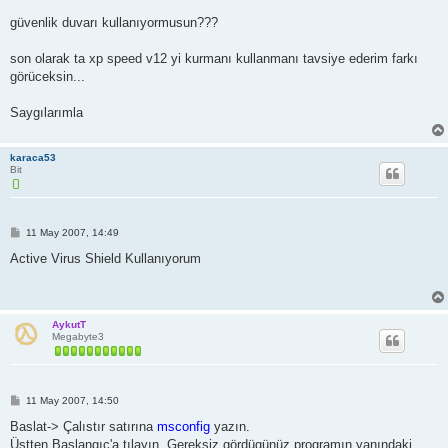
güvenlik duvarı kullanıyormusun???
son olarak ta xp speed v12 yi kurmanı kullanmanı tavsiye ederim farkı
görüceksin...
Saygılarımla
karaca53
Bit
M
11 May 2007, 14:49
e
s
Active Virus Shield Kullanıyorum
a
j
AykutT
Megabyte3
M
11 May 2007, 14:50
e
s
Baslat-> Çalıstır satırına
msconfig
yazın.
a
Üstten Baslangıç'a tılayın. Gereksiz gördügünüz programın yanındaki
j