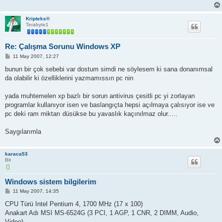
Kripteks®
Terabyte1
Re: Çalışma Sorunu Windows XP
M
11 May 2007, 12:27
e
s
bunun bir çok sebebi var dostum simdi ne söylesem ki sana donanımsal
a
da olabilir ki özelliklerini yazmamıssın pc nin
j
yada muhtemelen xp bazlı bir sorun antivirus çesitli pc yi zorlayan
programlar kullanıyor isen ve baslangıçta hepsi açılmaya çalısıyor ise ve
pc deki ram miktarı düsükse bu yavaslık kaçınılmaz olur.....
Saygılarımla
karaca53
Bit
Windows sistem bilgilerim
M
11 May 2007, 14:35
e
s
CPU Türü Intel Pentium 4, 1700 MHz (17 x 100)
a
Anakart Adı MSI MS-6524G (3 PCI, 1 AGP, 1 CNR, 2 DIMM, Audio,
j
Video)