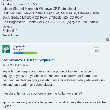
Anakart Çipseti SiS 650
İsletim Sistemi Microsoft Windows XP Professional
Disk Sürücüsü Maxtor 2B020H1 (20 GB, 5400 RPM, Ultra-ATA/100)
Optik Sürücü LITEON CD-ROM LTN526D (52x CD-ROM)
Ses Bagdastırıcı Realtek ALC200(P)/ALC201(A) @ SiS 7012 Audio
Device
Bellek 512
Tesekkürler.
Kripteks®
Terabyte1
Re: Windows sistem bilgilerim
M
11 May 2007, 14:40
e
s
söyle bir bakıldıgında aman aman bir pc degil kardes basta bunu
a
söyleyim yalnız xp yi yinede az zorlanarak çalıstırması lasım asırı
j
zorluyor ise dedigim gibi ya isletim sistemine birsey oldu yada kurdugun
kullandıgın yazılımlar sebep oluyor...
mesela antivirus ve spyware olarak ne kullanıyorsun???
xp nin optimizasyon stabilite getiren hızlandıran registry ayarlarını yaptın
mı???