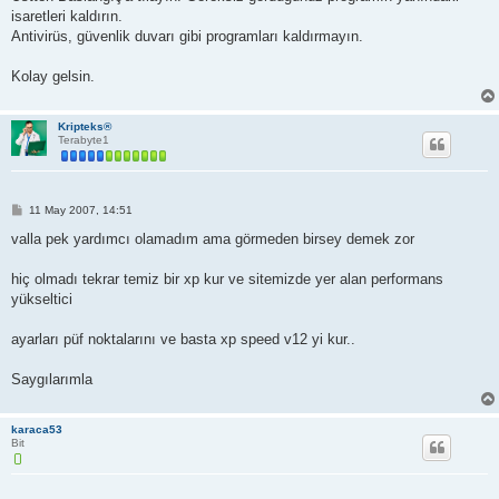
isaretleri kaldırın.
Antivirüs, güvenlik duvarı gibi programları kaldırmayın.
Kolay gelsin.
Kripteks®
Terabyte1
M
11 May 2007, 14:51
e
s
valla pek yardımcı olamadım ama görmeden birsey demek zor
a
j
hiç olmadı tekrar temiz bir xp kur ve sitemizde yer alan performans
yükseltici
ayarları püf noktalarını ve basta xp speed v12 yi kur..
Saygılarımla
karaca53
Bit