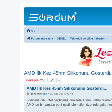
SSS
Forum ana sayfa
GENEL
Teknoloji ve bilim haberleri
AMD İlk Kez 45nm Silikonunu Gösterdi.
Cevapla
AMD İlk Kez 45nm Silikonunu Gösterdi...
M
gönderen
uçs
»
11 May 2007, 02:43
e
s
Bildiginiz gibi Intel geçtigimiz günlerde 45nm üretim teknolo
a
AMD ise bir yandan yeni nesil islemcileri üzerinde çalısırk
j