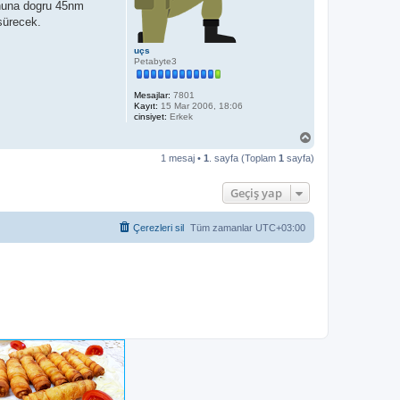
onuna dogru 45nm
sürecek.
uçs
Petabyte3
Mesajlar:
7801
Kayıt:
15 Mar 2006, 18:06
cinsiyet:
Erkek
B
a
1 mesaj •
1
. sayfa (Toplam
1
sayfa)
ş
a
d
Geçiş yap
ö
n
Çerezleri sil
Tüm zamanlar
UTC+03:00