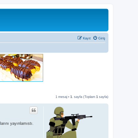
Kayıt
Giriş
1 mesaj •
1
. sayfa (Toplam
1
sayfa)
larını yayınlamıstı.