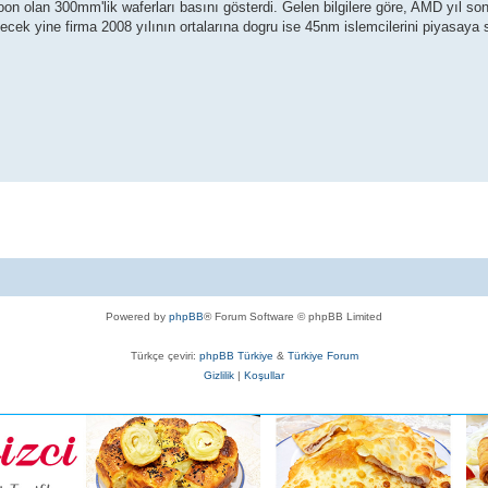
on olan 300mm'lik waferları basını gösterdi. Gelen bilgilere göre, AMD yıl s
ecek yine firma 2008 yılının ortalarına dogru ise 45nm islemcilerini piyasaya 
Powered by
phpBB
® Forum Software © phpBB Limited
Türkçe çeviri:
phpBB Türkiye
&
Türkiye Forum
Gizlilik
|
Koşullar