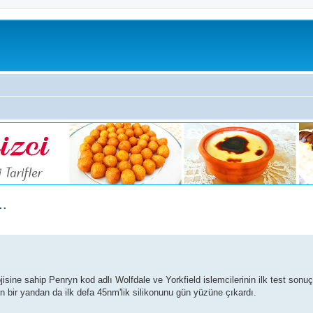
..
jisine sahip Penryn kod adlı Wolfdale ve Yorkfield islemcilerinin ilk test sonuç
en bir yandan da ilk defa 45nm'lik silikonunu gün yüzüne çıkardı.