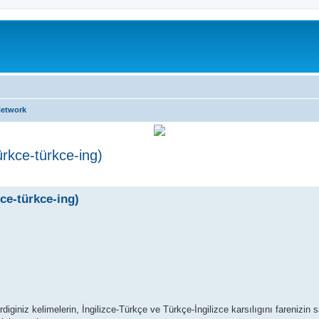
Network
ürkce-türkce-ing)
kce-türkce-ing)
rdiginiz kelimelerin, İngilizce-Türkçe ve Türkçe-İngilizce karsılıgını farenizin