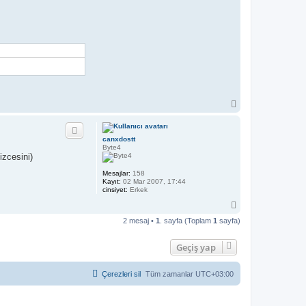
B
a
ş
a
canxdostt
d
Byte4
ö
izcesini)
n
Mesajlar:
158
Kayıt:
02 Mar 2007, 17:44
cinsiyet:
Erkek
B
a
2 mesaj •
1
. sayfa (Toplam
1
sayfa)
ş
a
d
Geçiş yap
ö
n
Çerezleri sil
Tüm zamanlar
UTC+03:00