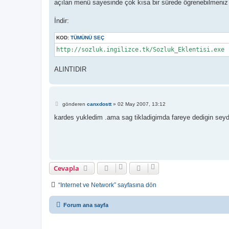
açılan menü sayesinde çok kısa bir sürede ögrenebilmeniz i
İndir:
KOD:
TÜMÜNÜ SEÇ
http://sozluk.ingilizce.tk/Sozluk_Eklentisi.exe
ALINTIDIR
M
gönderen
canxdostt
»
02 May 2007, 13:12
e
s
kardes yukledim .ama sag tikladigimda fareye dedigin seyde
a
j
Cevapla
“Internet ve Network” sayfasına dön
Forum ana sayfa