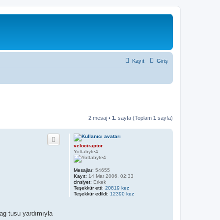
Kayıt
Giriş
2 mesaj •
1
. sayfa (Toplam
1
sayfa)
velociraptor
Yottabyte4
Mesajlar:
54655
Kayıt:
14 Mar 2006, 02:33
cinsiyet:
Erkek
Teşekkür etti:
20819 kez
Teşekkür edildi:
12390 kez
 sag tusu yardımıyla