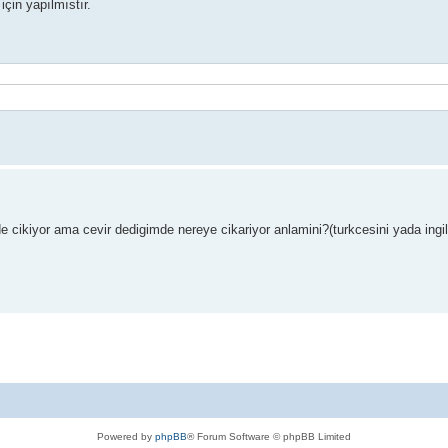
çin yapılmıstır.
 cikiyor ama cevir dedigimde nereye cikariyor anlamini?(turkcesini yada ingil
Powered by
phpBB
® Forum Software © phpBB Limited