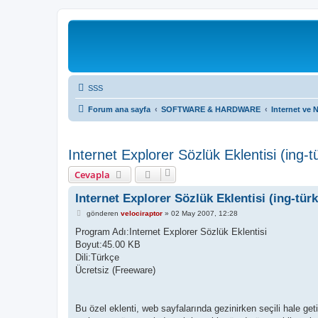
SSS
Forum ana sayfa
SOFTWARE & HARDWARE
Internet ve 
Internet Explorer Sözlük Eklentisi (ing-t
Cevapla
Internet Explorer Sözlük Eklentisi (ing-tür
M
gönderen
velociraptor
»
02 May 2007, 12:28
e
s
Program Adı:Internet Explorer Sözlük Eklentisi
a
Boyut:45.00 KB
j
Dili:Türkçe
Ücretsiz (Freeware)
Bu özel eklenti, web sayfalarında gezinirken seçili hale geti