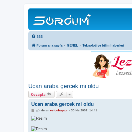
SSS
Forum ana sayfa
GENEL
Teknoloji ve bilim haberleri
Ucan araba gercek mi oldu
Cevapla
Ucan araba gercek mi oldu
M
gönderen
velociraptor
»
30 Nis 2007, 14:41
e
s
a
j