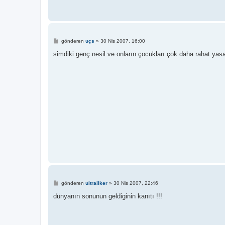
M
gönderen
uçs
»
30 Nis 2007, 16:00
e
s
simdiki genç nesil ve onların çocukları çok daha rahat yasa
a
j
M
gönderen
ultrailker
»
30 Nis 2007, 22:46
e
s
dünyanın sonunun geldiginin kanıtı !!!
a
j