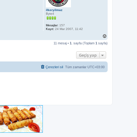
n
ilkeryilmaz
Byte4
Mesajlar:
157
Kayıt:
24 Mar 2007, 11:42
B
a
11 mesaj •
1
. sayfa (Toplam
1
sayfa)
ş
a
d
Geçiş yap
ö
n
Çerezleri sil
Tüm zamanlar
UTC+03:00