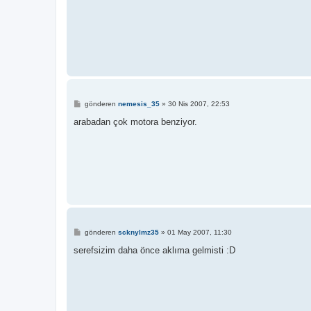
M
gönderen
nemesis_35
»
30 Nis 2007, 22:53
e
s
arabadan çok motora benziyor.
a
j
M
gönderen
scknylmz35
»
01 May 2007, 11:30
e
s
serefsizim daha önce aklıma gelmisti :D
a
j