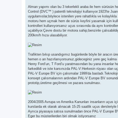
Alman yapımı olan bu 3 tekerlekli araba ile hem sürüsün 
Control (DVC™ ) patentli teknolojiyi kullanıyor.1923′te Jua
uygulamıslar,böylece istenilen yere rahatlıkla ve kolaylıkla
motoru hem uçmak hem de sürüs keyfini yasamak için kullanı
kontrolleri kullanıyorsanız uçus sırasında da aynı kontrolle
uçabiliyor.Çevre dostu bir motora sahip;benzinle çalısabild
200km/h hıza ulasabiliyor.
Trafikten bıkıp usandıgımız bugünlerde böyle bir aracın üret
hemen o an hazırlanıyorsunuz,gideceginiz yere geç kalm
Henry Ford’un, T Ford’u yaratmasından bu yana insanlar h
farkedildi ve iste karsınızda PAL-V:Herkesin rüyası olan uç
PAL-V Europe BV için çalısmalar 1999′da basladı.Teknoloji,ç
konsept çalısmalarının ardından PAL-V Europe BV sonunda b
prototip,üretime geçilmesi ve pazara sunulması.
2004/2005 Avrupa ve Amerika Kanunları insanların uçus için
kurslarda ek olarak alınacak 15-25 saatlik uçus dersleriyl
Ayrıca piyasaya satısa sunulmadan önce PAL-V Europe BV’yi
Eger bu müsterilerden biri olmak istiyorsanız