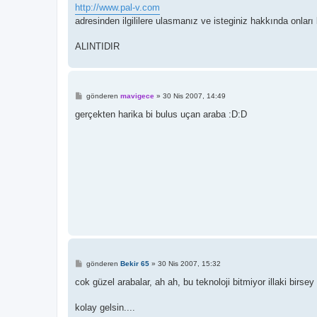
http://www.pal-v.com
adresinden ilgililere ulasmanız ve isteginiz hakkında onları b
ALINTIDIR
M
gönderen
mavigece
»
30 Nis 2007, 14:49
e
s
gerçekten harika bi bulus uçan araba :D:D
a
j
M
gönderen
Bekir 65
»
30 Nis 2007, 15:32
e
s
cok güzel arabalar, ah ah, bu teknoloji bitmiyor illaki birsey
a
j
kolay gelsin....