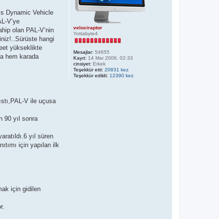
mis Dynamic Vehicle
AL-V’ye
velociraptor
sahip olan PAL-V’nin
Yottabyte4
iniz!..Sürüste hangi
feet yükseklikte
Mesajlar:
54655
ada hem karada
Kayıt:
14 Mar 2006, 02:33
cinsiyet:
Erkek
Teşekkür etti:
20831 kez
Teşekkür edildi:
12390 kez
kıstı,PAL-V ile uçusa
 90 yıl sonra
aratıldı.6 yıl süren
tımı için yapılan ilk
ak için gidilen
r.