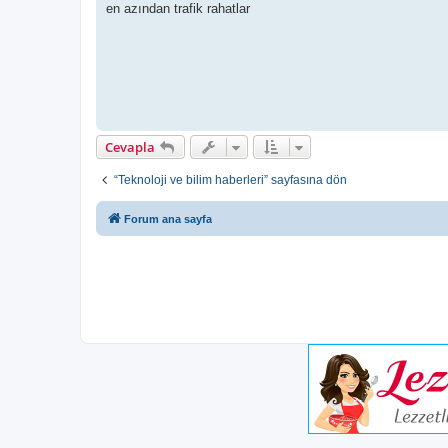
s
en azından trafik rahatlar
a
j
Cevapla
“Teknoloji ve bilim haberleri” sayfasına dön
Forum ana sayfa