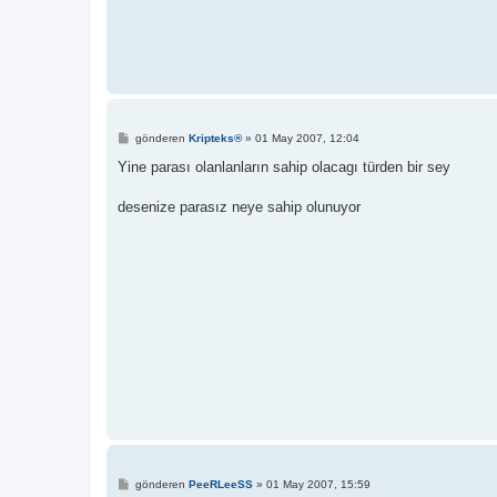
M
gönderen
Kripteks®
»
01 May 2007, 12:04
e
s
Yine parası olanlanların sahip olacagı türden bir sey
a
j
desenize parasız neye sahip olunuyor
M
gönderen
PeeRLeeSS
»
01 May 2007, 15:59
e