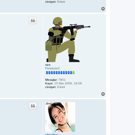
cinsiyet:
Erkek
c
e
B
a
ş
a
d
ö
n
uçs
Petabyte3
Mesajlar:
7801
Kayıt:
15 Mar 2006, 18:06
cinsiyet:
Erkek
B
a
ş
a
d
ö
n
ultrailker