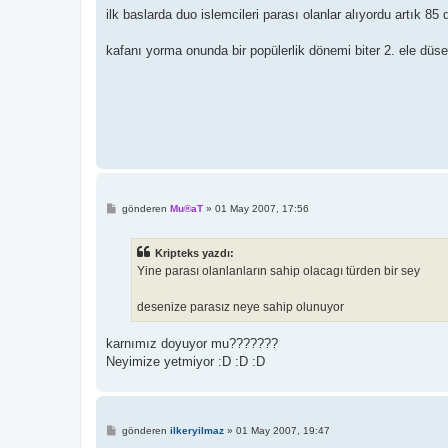
s
ilk baslarda duo islemcileri parası olanlar alıyordu artık 85 
a
j
kafanı yorma onunda bir popülerlik dönemi biter 2. ele düser 
M
gönderen
Mu®aT
»
01 May 2007, 17:56
e
s
a
Kripteks yazdı:
j
Yine parası olanlanların sahip olacagı türden bir sey
desenize parasız neye sahip olunuyor
karnımız doyuyor mu???????
Neyimize yetmiyor :D :D :D
M
gönderen
ilkeryilmaz
»
01 May 2007, 19:47
e