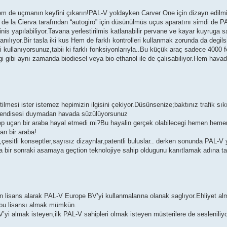
hem de uçmanın keyfini çıkarın!PAL-V yoldayken Carver One için dizayn edil
n de la Cierva tarafından “autogiro” için düsünülmüs uçus aparatını simdi de P
 inis yapılabiliyor.Tavana yerlestirilmis katlanabilir pervane ve kayar kuyruga 
lıyor.Bir tasla iki kus Hem de farklı kontrolleri kullanmak zorunda da degils
ri kullanıyorsunuz,tabii ki farklı fonksiyonlarıyla..Bu küçük araç sadece 4000 
igi gibi aynı zamanda biodiesel veya bio-ethanol ile de çalısabiliyor.Hem hav
ilmesi ister istemez hepimizin ilgisini çekiyor.Düsünsenize;baktınız trafik sı
a endisesi duymadan havada süzülüyorsunuz
ep uçan bir araba hayal etmedi mi?Bu hayalin gerçek olabilecegi hemen hemen
an bir araba!
esitli konseptler,sayısız dizaynlar,patentli buluslar.. derken sonunda PAL-V y
ir sonraki asamaya geçtion teknolojiye sahip oldugunu kanıtlamak adına tanı
 lisans alarak PAL-V Europe BV’yi kullanmalarına olanak saglıyor.Ehliyet alm
e bu lisansı almak mümkün.
 almak isteyen,ilk PAL-V sahipleri olmak isteyen müsterilere de sesleniliyo