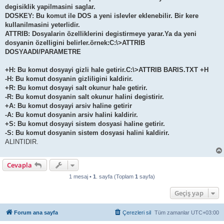
degisiklik yapilmasini saglar.
DOSKEY: Bu komut ile DOS a yeni islevler eklenebilir. Bir kere
kullanilmasini yeterlidir.
ATTRIB: Dosyalarin özelliklerini degistirmeye yarar.Ya da yeni
dosyanin özelligini belirler.örnek:C:\>ATTRIB
DOSYAADI/PARAMETRE
+H: Bu komut dosyayi gizli hale getirir.C:\>ATTRIB BARIS.TXT +H
-H: Bu komut dosyanin gizliligini kaldirir.
+R: Bu komut dosyayi salt okunur hale getirir.
-R: Bu komut dosyanin salt okunur halini degistirir.
+A: Bu komut dosyayi arsiv haline getirir
-A: Bu komut dosyanin arsiv halini kaldirir.
+S: Bu komut dosyayi sistem dosyasi haline getirir.
-S: Bu komut dosyanin sistem dosyasi halini kaldirir.
ALINTIDIR.
Cevapla
1 mesaj •
1
. sayfa (Toplam
1
sayfa)
Geçiş yap
Forum ana sayfa
Çerezleri sil
Tüm zamanlar
UTC+03:00