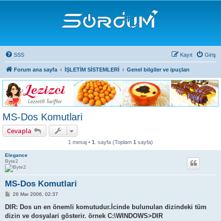
SSS
Kayıt
Giriş
Forum ana sayfa
İŞLETİM SİSTEMLERİ
Genel bilgiler ve ipuçları
MS-Dos Komutlari
Cevapla
1 mesaj •
1
. sayfa (Toplam
1
sayfa)
Elegance
Byte2
MS-Dos Komutlari
M
26 Mar 2006, 02:37
e
s
DIR: Dos un en önemli komutudur.İcinde bulunulan dizindeki tüm
a
dizin ve dosyalari gösterir. örnek C:\WINDOWS>DIR
j