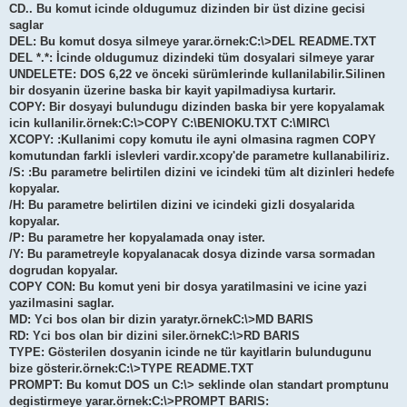
CD.. Bu komut icinde oldugumuz dizinden bir üst dizine gecisi
saglar
DEL: Bu komut dosya silmeye yarar.örnek:C:\>DEL README.TXT
DEL *.*: İcinde oldugumuz dizindeki tüm dosyalari silmeye yarar
UNDELETE: DOS 6,22 ve önceki sürümlerinde kullanilabilir.Silinen
bir dosyanin üzerine baska bir kayit yapilmadiysa kurtarir.
COPY: Bir dosyayi bulundugu dizinden baska bir yere kopyalamak
icin kullanilir.örnek:C:\>COPY C:\BENIOKU.TXT C:\MIRC\
XCOPY: :Kullanimi copy komutu ile ayni olmasina ragmen COPY
komutundan farkli islevleri vardir.xcopy'de parametre kullanabiliriz.
/S: :Bu parametre belirtilen dizini ve icindeki tüm alt dizinleri hedefe
kopyalar.
/H: Bu parametre belirtilen dizini ve icindeki gizli dosyalarida
kopyalar.
/P: Bu parametre her kopyalamada onay ister.
/Y: Bu parametreyle kopyalanacak dosya dizinde varsa sormadan
dogrudan kopyalar.
COPY CON: Bu komut yeni bir dosya yaratilmasini ve icine yazi
yazilmasini saglar.
MD: Yci bos olan bir dizin yaratyr.örnekC:\>MD BARIS
RD: Yci bos olan bir dizini siler.örnekC:\>RD BARIS
TYPE: Gösterilen dosyanin icinde ne tür kayitlarin bulundugunu
bize gösterir.örnek:C:\>TYPE README.TXT
PROMPT: Bu komut DOS un C:\> seklinde olan standart promptunu
degistirmeye yarar.örnek:C:\>PROMPT BARIS: