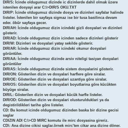
DIR/S: İcinde oldugumuz dizinde ic dizinlerde dahil olmak üzere
istenilen dosyayi arar C:\>DIR/S OKU.TXT
DIR/P: İcinde oldugumuz dizinde dosya ve dizinleri sayfalar halinde
listeler. İstenilen bir sayfaya sigmaz ise bir tusa basilinca devam
eder. öbür sayfaya gecer.
DIR/AH: İcinde oldugumuz dizin icindeki gizli dosyalari ve dizinleri
gösterir.
DIR/AD: İcinde oldugumuz dizin icinden sadece dizinleri gösterir
DIR/W: Dizinleri ve dosyalari yatay sekilde gösterir.
DIR/AR: İcinde oldugumuz dizin icindeki okunur dosyalari
görüntüler.
DIR/AA: İcinde oldugumuz dizinde arsiv niteligi tasiyan dosyalari
görüntüler
DIR/AS: İcinde oldugumuz dizinde sistem dosyalarini gösterir.
DIR/ON: Gösterilen dizin ve dosyalari harflere göre siralar.
DIR/OE: Gösterilen dizin ve dosyalari uzantiya göre siralar.
DIR/OS: Gösterilen dizin ve dosyalari boyutlarina göre kücükten
büyüge siralar.
DIR/L: Gösterilen dizin ve dosyalari kücük harfle listeler.
DIR/OD: Gösterilen dizin ve dosyalari olusturulduklari ya da
degistirildikleri tarihe göre listeler.
CD: Bu komut icinde oldugumuz dizinden baska bir dizine gecisi
saglar
CDIZIN ADI C:\>CD MIRC komutu ile mirc dosyasina gireriz.
CD\: Ana dizine cikisi saglar.örnek mirc'ten cikar ana dizine döner.