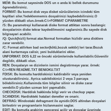
MEM: Bu komut sayesinde DOS un o anda ki bellek durumunu
ögrenebilirsiniz.
FORMAT: Bu komut disk veya disket sürücülerinin icindeki tüm
kayitlari siler.Yedeklenmemis dosyalrinizi kaybedebilirsiniz.O
yüzden dikkatli olun.örnek:C:\>FORMAT C/PARAMETRE
/S: Bu parametreyi kullanarak diske format attiktan sonra baslangic
dosyalarinin diske tekrar kaydedilmesini saglarsiniz.Bu sayede disk
bilgisayari acabilir.
/Q: Quick(hizli) format atar.Normal formattan hizlidir ama disklere
zarar verebilir.
/C: Format atilirken bad sector(kötü,bozuk sektör) leri tarar.Bozuk
alani kurtarmaya calisir, yeni bulduklarini ekler.
UNFORMAT: DOS 6,22 ve önceki sürümlerinde kullanilabilir.Güvenilir
degildir, dikkatli olun.
REN: Dosyalaryn ve dizinlerin ismini degistirmeye yarar. örnek:
C:\>REN README.TXT BENIOKU.TXT
FDISK: Bu komutla harddiskinizi kaldirabilir veya yeniden
olusturabilirsiniz. Ayrica sabitdiskinizi 2 veya 3 parcaya
bölebilirsiniz.Kullanimda tüm bilgiler silinir ve diske zarar
verebilir.O yüzden uzman biri yapmalidir.
CHECKDSK: Harddisk hakkinda bilgi verir ve checkup yapar.
SCANDISK: Hardiskteki hatalari denetler ve onarir.
DEFRAG: Windostaki defragment ile aynidir.DOS altindan dosyalari
birlestirir ve programlarin hizlanmasini saglar.
EDIT: Bu komutla arabirim penceresi acilir ve dosyalar üzerinde