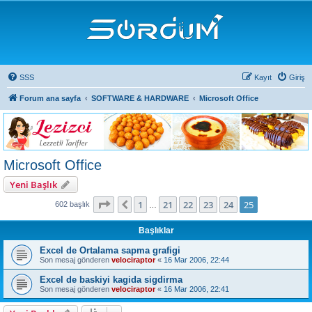
SSS
Kayıt
Giriş
Forum ana sayfa
SOFTWARE & HARDWARE
Microsoft Office
Microsoft Office
Yeni Başlık
25
. sayfa (Toplam
25
sayfa)
1
21
22
23
24
25
Önceki
602 başlık
…
Başlıklar
Excel de Ortalama sapma grafigi
Son mesaj gönderen
velociraptor
«
16 Mar 2006, 22:44
Excel de baskiyi kagida sigdirma
Son mesaj gönderen
velociraptor
«
16 Mar 2006, 22:41