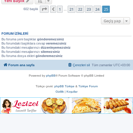
Yeni Başlık
25
. sayfa (Toplam
25
sayfa)
1
21
22
23
24
25
Önceki
602 başlık
…
Geçiş yap
FORUM IZINLERI
Bu foruma yeni başlıklar
gönderemezsiniz
Bu forumdaki başlıklara cevap
veremezsiniz
Bu forumdaki mesajlarınızı
düzenleyemezsiniz
Bu forumdaki mesajlarınızı
silemezsiniz
Bu foruma dosya ekleri
gönderemezsiniz
Forum ana sayfa
Çerezleri sil
Tüm zamanlar
UTC+03:00
Powered by
phpBB
® Forum Software © phpBB Limited
Türkçe çeviri:
phpBB Türkiye
&
Türkiye Forum
Gizlilik
|
Koşullar